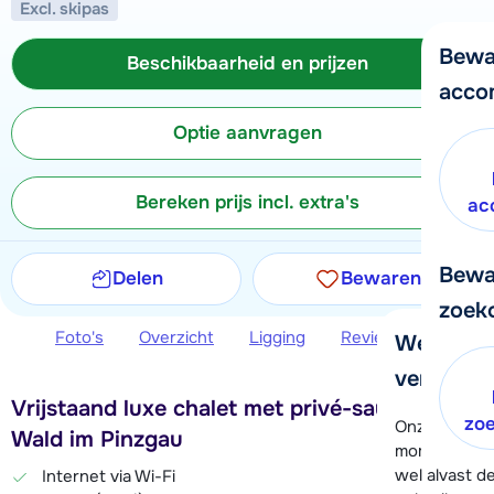
Excl. skipas
Bewa
Beschikbaarheid en prijzen
acco
Optie aanvragen
Bereken prijs incl. extra's
ac
Bewa
Delen
Bewaren
zoek
Foto's
Overzicht
Ligging
Reviews
Beschi
We helpe
verder!
Vrijstaand luxe chalet met privé-sauna in
zo
Onze klanten
Wald im Pinzgau
moment hela
wel alvast d
Internet via Wi-Fi