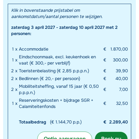
Klik in bovenstaande prijstabel om
aankomstdatum/aantal personen te wijzigen.
zaterdag 3 april 2027 - zaterdag 10 april 2027 met 2
personen:
1
x
Accommodatie
€
1.870,00
Eindschoonmaak, excl. keukenhoek en
1
x
€
300,00
vaat (€ 300,- per verblijf)
2
x
Toeristenbelasting (€ 2,85 p.p.p.n.)
€
39,90
2
x
Bedlinnen (€ 20,- per persoon)
€
40,00
Mobiliteitsheffing, vanaf 15 jaar (€ 0,50
2
x
€
7,00
p.p.p.n.)
Reserveringskosten + bijdrage SGR +
1
x
€
32,50
Calamiteitenfonds
Totaalbedrag
(€ 1.144,70 p.p.)
€
2.289,40
Optie aanvragen
Boek nu