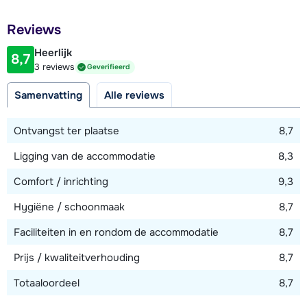
twee 1-persoonsbedden. Badkamer met twee douches,
Afstand tot restaurant of bar
sauna, dubbele wastafel en ligstoelen. Apart toilet.
Reviews
1400 meter
Heerlijk
8,7
Afstand tot piste
3 reviews
Geverifieerd
11 kilometer
Samenvatting
Alle reviews
Afstand tot skilift
11 kilometer (Dorfbahn)
Ontvangst ter plaatse
8,7
Afstand tot skibushalte
Ligging van de accommodatie
8,3
10 meter
Comfort / inrichting
9,3
Hygiëne / schoonmaak
8,7
Bekijk kaart
Faciliteiten in en rondom de accommodatie
8,7
Prijs / kwaliteitverhouding
8,7
Totaaloordeel
8,7