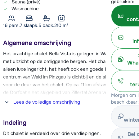
gebruiken:
Sauna (privé)
Wasmachine
cont
16 pers.
7
slaapk.
5 badk.
210
m²
in
Algemene omschrijving
Het prachtige chalet Bella Vista is gelegen in Wald im Pinzgau
met uitzicht op de omliggende bergen. Het chalet is niet
What
alleen luxe ingericht, het heeft ook een goede ligging. Het
centrum van Wald im Pinzgau is dichtbij en de skibus stopt
ter
voor de deur van het chalet. Op ca. 11 km afstand kan je met
de Dorfbahn het skigebied van Zillertal Arena verkennen. Als
Morgen om 1
je ook andere skigebieden wil zien kan je naar de Wildkogel
beschikbaar:
Lees de volledige omschrijving
Arena of KitzSki Kitzbühel / Kirchberg.
winte
Indeling
Wald is een rustig dorp met diverse faciliteiten zoals een
supermarkt, sportwinkel, après-ski bar, een aantal
Dit chalet is verdeeld over drie verdiepingen.
Bel 
restaurants en een zwembad. Eén van de langste