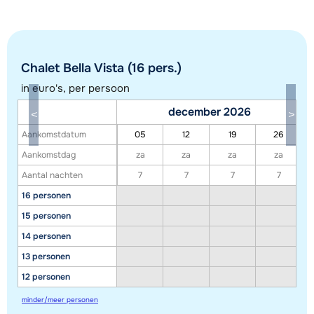
Chalet Bella Vista (16 pers.)
in euro's, per persoon
december 2026
Aankomstdatum
05
12
19
26
Toon alle accommodaties in dit gebied
Aankomstdag
za
za
za
za
Aantal nachten
7
7
7
7
Deze kaart geeft een indicatie van de ligging van onze accommodaties. De
16 personen
exacte locatie kan enigszins afwijken.
15 personen
14 personen
13 personen
12 personen
minder/meer personen