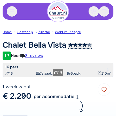
Contact
Bewaa
Home
Oostenrijk
Zillertal
Wald im Pinzgau
Chalet Bella
Vista
Heerlijk
3 reviews
8,7
Klantwaardering
16 pers.
1
/
1
16
7
slaapk.
5
badk.
210
m²
1 week vanaf
€ 2.290
per accommodatie