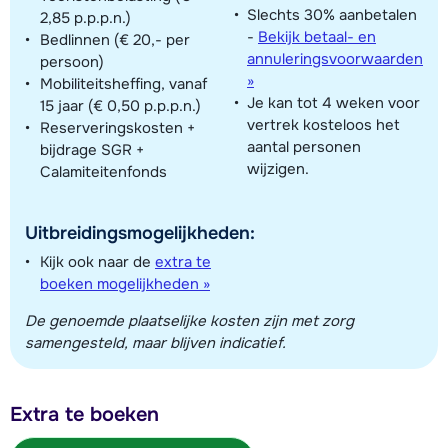
Slechts 30% aanbetalen
2,85 p.p.p.n.)
-
Bekijk betaal- en
Bedlinnen (€ 20,- per
annuleringsvoorwaarden
persoon)
»
Mobiliteitsheffing, vanaf
Je kan tot 4 weken voor
15 jaar (€ 0,50 p.p.p.n.)
vertrek kosteloos het
Reserveringskosten +
aantal personen
bijdrage SGR +
wijzigen.
Calamiteitenfonds
Uitbreidingsmogelijkheden:
Kijk ook naar de
extra te
boeken mogelijkheden »
De genoemde plaatselijke kosten zijn met zorg
samengesteld, maar blijven indicatief.
Extra te boeken