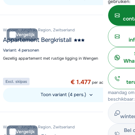
gebruiken:
Bekijk accommodatie
cont
Wengen, Jungfrau Region, Zwitserland
Vergelijk
Appartement Bergkristall
in
Variant: 4 personen
Gezellig appartement met rustige ligging in Wengen
What
Aanbieding
1 week vanaf
€ 1.477
ter
Excl. skipas
per accommodatie
maandag om 
Toon variant (4 pers.)
beschikbaar:
Bekijk accommodatie
winte
Wengen, Jungfrau Region, Zwitserland
Bel 
Vergelijk