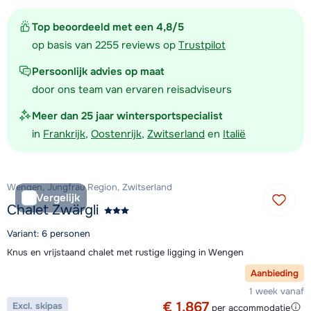
Top beoordeeld met een 4,8/5
op basis van 2255 reviews op
Trustpilot
Persoonlijk advies op maat
door ons team van ervaren reisadviseurs
Meer dan 25 jaar wintersportspecialist
in
Frankrijk
,
Oostenrijk
,
Zwitserland
en
Italië
Wengen, Jungfrau Region, Zwitserland
Vergelijk
Chalet Zwärgli
Variant: 6 personen
Knus en vrijstaand chalet met rustige ligging in Wengen
Aanbieding
1 week vanaf
€ 1.867
Excl. skipas
per accommodatie