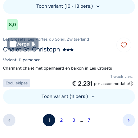
Toon variant (16 - 18 pers.)
Bekijk accommodatie
8,0
Les Crosets, Les Portes du Soleil, Zwitserland
Vergelijk
Chalet St. Christoph
Variant: 11 personen
Charmant chalet met openhaard en balkon in Les Crosets
1 week vanaf
€ 2.231
Excl. skipas
per accommodatie
Toon variant (11 pers.)
Bekijk accommodatie
1
2
3
…
7
Vol