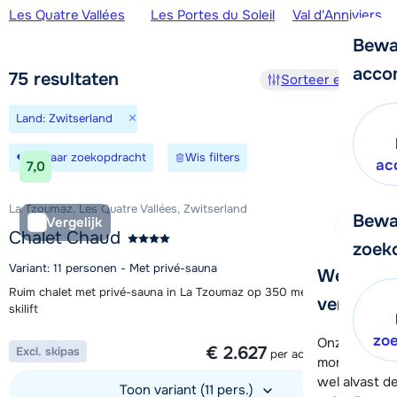
Skigebieden
Les Quatre Vallées
Les Portes du Soleil
Val d'Anniviers
Bewa
acco
75
resultaten
Sorteer en filter
×
Land: Zwitserland
Bewaar zoekopdracht
Wis filters
ac
7,0
La Tzoumaz, Les Quatre Vallées, Zwitserland
Bewa
Vergelijk
Chalet Chaud
zoek
Variant: 11 personen - Met privé-sauna
We helpe
Ruim chalet met privé-sauna in La Tzoumaz op 350 meter van de
verder!
skilift
1 week vanaf
zo
Onze klanten
€ 2.627
Excl. skipas
per accommodatie
moment hela
wel alvast d
Toon variant (11 pers.)