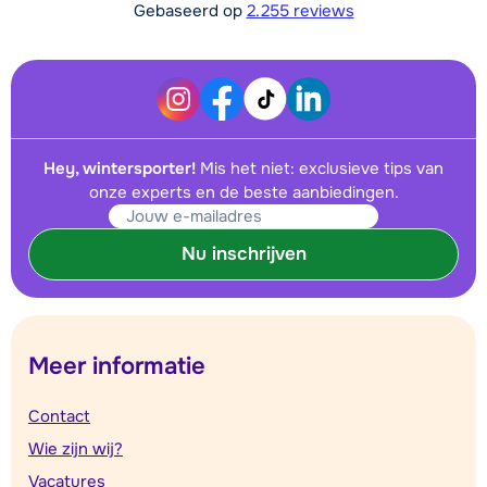
Gebaseerd op
2.255 reviews
Hey, wintersporter!
Mis het niet: exclusieve tips van
onze experts en de beste aanbiedingen.
Nu inschrijven
Meer informatie
Contact
Wie zijn wij?
Vacatures