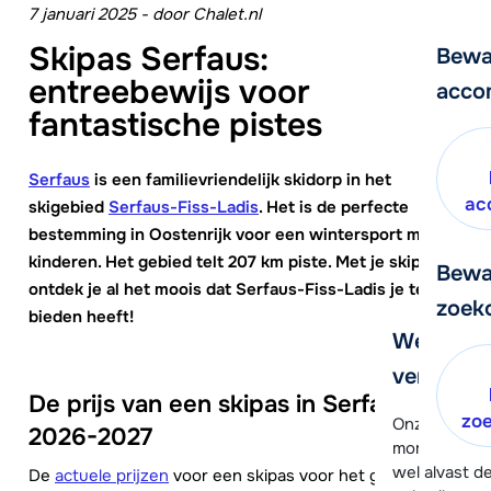
7 januari 2025
-
door
Chalet.nl
Skipas Serfaus:
Bewa
entreebewijs voor
acco
fantastische pistes
Serfaus
is een familievriendelijk skidorp in het
ac
skigebied
Serfaus-Fiss-Ladis
. Het is de perfecte
bestemming in Oostenrijk voor een wintersport met
kinderen. Het gebied telt 207 km piste. Met je skipas
Bewa
ontdek je al het moois dat Serfaus-Fiss-Ladis je te
zoek
bieden heeft!
We helpe
verder!
De prijs van een skipas in Serfaus
zo
Onze klanten
2026-2027
moment hela
wel alvast d
De
actuele prijzen
voor een skipas voor het gebied