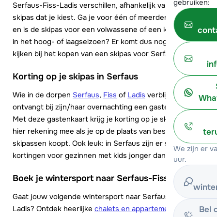
gebruiken:
Serfaus-Fiss-Ladis verschillen, afhankelijk van het soort
skipas dat je kiest. Ga je voor één of meerdere dagen
en is de skipas voor een volwassene of een kind? Ga je
cont
in het hoog- of laagseizoen? Er komt dus nogal wat
kijken bij het kopen van een skipas voor Serfaus.
in
Korting op je skipas in Serfaus
Wie in de dorpen
Serfaus
,
Fiss
of
Ladis
verblijft,
What
ontvangt bij zijn/haar overnachting een gastenkaart.
Met deze gastenkaart krijg je korting op je skipas. Hou
hier rekening mee als je op de plaats van bestemming je
ter
skipassen koopt. Ook leuk: in Serfaus zijn er speciale
We zijn er 
kortingen voor gezinnen met kids jonger dan 3 jaar.
uur.
Boek je wintersport naar Serfaus-Fiss-Ladis
winte
Gaat jouw volgende wintersport naar Serfaus, Fiss of
Ladis? Ontdek heerlijke
chalets en appartementen in
Bel 