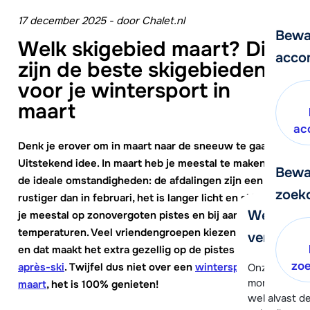
17 december 2025
-
door
Chalet.nl
Bewa
Welk skigebied maart? Dit
acco
zijn de beste skigebieden
voor je wintersport in
maart
ac
Denk je erover om in maart naar de sneeuw te gaan?
Uitstekend idee. In maart heb je meestal te maken met
Bewa
de ideale omstandigheden: de afdalingen zijn een stuk
zoek
rustiger dan in februari, het is langer licht en skiën doe
We helpe
je meestal op zonovergoten pistes en bij aangename
temperaturen. Veel vriendengroepen kiezen voor maart
verder!
en dat maakt het extra gezellig op de pistes en in de
zo
après-ski
. Twijfel dus niet over een
wintersport in
Onze klanten
moment hela
maart
, het is 100% genieten!
wel alvast d