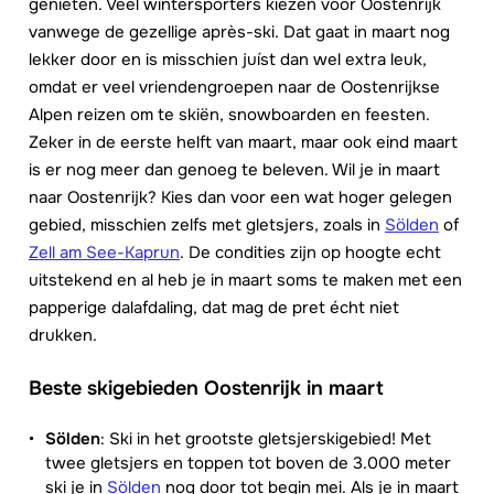
genieten. Veel wintersporters kiezen voor Oostenrijk
vanwege de gezellige après-ski. Dat gaat in maart nog
lekker door en is misschien juíst dan wel extra leuk,
omdat er veel vriendengroepen naar de Oostenrijkse
Alpen reizen om te skiën, snowboarden en feesten.
Zeker in de eerste helft van maart, maar ook eind maart
is er nog meer dan genoeg te beleven. Wil je in maart
naar Oostenrijk? Kies dan voor een wat hoger gelegen
gebied, misschien zelfs met gletsjers, zoals in
Sölden
of
Zell am See-Kaprun
. De condities zijn op hoogte echt
uitstekend en al heb je in maart soms te maken met een
papperige dalafdaling, dat mag de pret écht niet
drukken.
Beste skigebieden Oostenrijk in maart
Sölden
: Ski in het grootste gletsjerskigebied! Met
twee gletsjers en toppen tot boven de 3.000 meter
ski je in
Sölden
nog door tot begin mei. Als je in maart