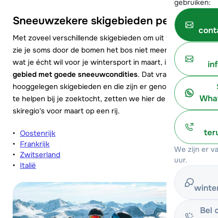
gebruiken:
Sneeuwzekere skigebieden per land
cont
Met zoveel verschillende skigebieden om uit te kiezen,
zie je soms door de bomen het bos niet meer. Het enige
wat je écht wil voor je wintersport in maart, is een
in
gebied met goede sneeuwcondities
. Dat vraagt om
hooggelegen skigebieden en die zijn er genoeg. Om je
What
te helpen bij je zoektocht, zetten we hier de beste
skiregio's voor maart op een rij.
ter
Oostenrijk
Frankrijk
We zijn er 
Zwitserland
uur.
Italië
winte
Bel 