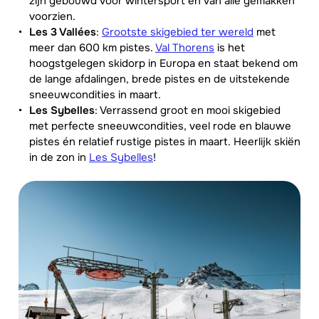
zijn gebouwd voor wintersport en van alle gemakken
voorzien.
Les 3 Vallées
:
Grootste skigebied ter wereld
met
meer dan 600 km pistes.
Val Thorens
is het
hoogstgelegen skidorp in Europa en staat bekend om
de lange afdalingen, brede pistes en de uitstekende
sneeuwcondities in maart.
Les Sybelles
: Verrassend groot en mooi skigebied
met perfecte sneeuwcondities, veel rode en blauwe
pistes én relatief rustige pistes in maart. Heerlijk skiën
in de zon in
Les Sybelles
!