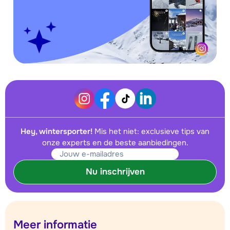
Hey, wintersporter!
Mis het niet: exclusieve tips van
onze experts en de beste aanbiedingen.
Nu inschrijven
Meer informatie