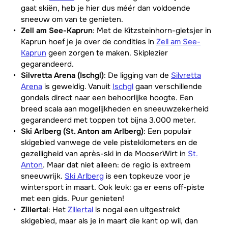
gaat skiën, heb je hier dus méér dan voldoende
sneeuw om van te genieten.
Zell am See-Kaprun
: Met de Kitzsteinhorn-gletsjer in
Kaprun hoef je je over de condities in
Zell am See-
Kaprun
geen zorgen te maken. Skiplezier
gegarandeerd.
Silvretta Arena (Ischgl)
: De ligging van de
Silvretta
Arena
is geweldig. Vanuit
Ischgl
gaan verschillende
gondels direct naar een behoorlijke hoogte. Een
breed scala aan mogelijkheden en sneeuwzekerheid
gegarandeerd met toppen tot bijna 3.000 meter.
Ski Arlberg (St. Anton am Arlberg)
: Een populair
skigebied vanwege de vele pistekilometers en de
gezelligheid van après-ski in de MooserWirt in
St.
Anton
. Maar dat niet alleen: de regio is extreem
sneeuwrijk.
Ski Arlberg
is een topkeuze voor je
wintersport in maart. Ook leuk: ga er eens off-piste
met een gids. Puur genieten!
Zillertal
: Het
Zillertal
is nogal een uitgestrekt
skigebied, maar als je in maart die kant op wil, dan