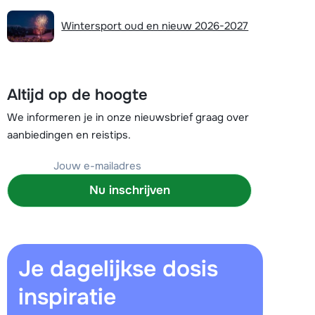
Plan een terugbelverzoek
Wintersport oud en nieuw 2026-2027
r vandaag om 09:00 uur.
Chat met wintersportspecialist
Altijd op de hoogte
Bel ons via 0348 - 43 46 49
We informeren je in onze nieuwsbrief graag over
aanbiedingen en reistips.
Nu inschrijven
Je dagelijkse dosis
inspiratie