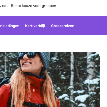
vies
Beste keuze voor groepen
nbiedingen
Kort verblijf
Groepsreizen
Onze klan
gesloten.
gebruiken
Be