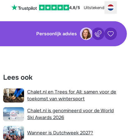
4,8/5
Uitstekend
Choose your
Persoonlijk advies
Contact
Bewaarde ac
sluiten
sluiten
×
×
Lees ook
tenservice is op dit moment helaas
Nog geen bewaarde accommodaties
 Je kan wel alvast de volgende opties
Chalet.nl en Trees for All: samen voor de
:
toekomst van wintersport
waarde zoekopdrachten
Vul het contactformulier in
Chalet.nl is genomineerd voor de World
Ski Awards 2026
Mail naar info@chalet.nl
Nog geen bewaarde zoekopdrachten
Stuur een WhatsApp-bericht
Wanneer is Dutchweek 2027?