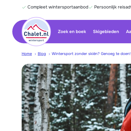
Compleet wintersportaanbod
Persoonlijk reisad
Zoek en boek
Skigebieden
Aa
Home
Blog
Wintersport zonder skiën? Genoeg te doen!