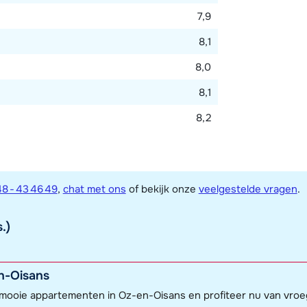
7,9
8,1
8,0
8,1
8,2
8 - 43 46 49
,
chat met ons
of bekijk onze
veelgestelde vragen
.
.)
n-Oisans
e mooie appartementen in Oz-en-Oisans en profiteer nu van vro