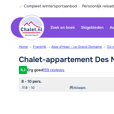
Compleet wintersportaanbod
Persoonlijk reisad
Zoek en boek
Skigebieden
Aa
Home
Frankrijk
Alpe d'Huez - Le Grand Domaine
Oz-
Chalet-appartement Des
Erg goed
159 reviews
8,2
Klantwaardering
8 - 10 pers.
8 - 10
4
slaapk.