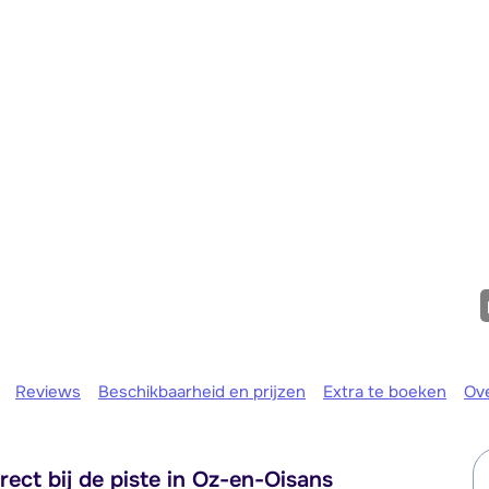
We zijn er
Reviews
Beschikbaarheid en prijzen
Extra te boeken
Ov
ect bij de piste in Oz-en-Oisans