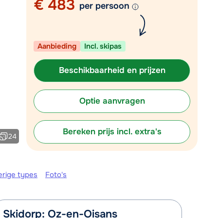
€ 483
Vul het contactformulier in
per persoon
Mail naar info@chalet.nl
 vandaag tot 17:30 uur.
Aanbieding
Incl. skipas
Beschikbaarheid en prijzen
Optie aanvragen
Bereken prijs incl. extra's
24
erige types
Foto's
Skidorp: Oz-en-Oisans