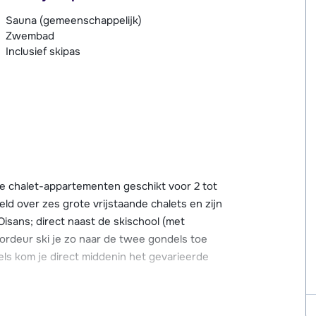
Sauna (gemeenschappelijk)
Zwembad
Inclusief skipas
te chalet-appartementen geschikt voor 2 tot
d over zes grote vrijstaande chalets en zijn
Oisans; direct naast de skischool (met
ordeur ski je zo naar de twee gondels toe
ls kom je direct middenin het gevarieerde
z-en-Oisans en is dan ook niet per auto te