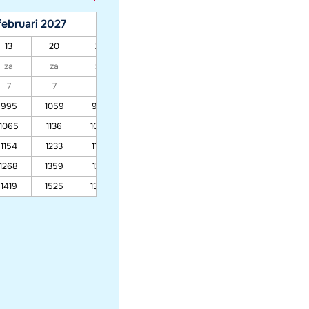
februari 2027
maart 2027
13
20
27
06
13
20
27
za
za
za
za
za
za
za
7
7
7
7
7
7
7
995
1059
959
804
681
804
617
1065
1136
1026
853
717
853
645
1154
1233
1109
915
762
915
681
1268
1359
1217
995
820
995
728
1419
1525
1360
1101
897
1101
789