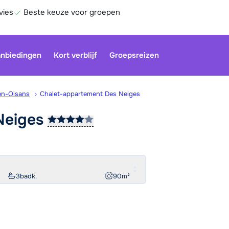
vies
Beste keuze voor groepen
nbiedingen
Kort verblijf
Groepsreizen
en-Oisans
Chalet-appartement Des Neiges
Neiges
Be
3
badk.
90
m²