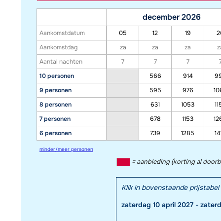
december 2026
Aankomstdatum
05
12
19
2
Aankomstdag
za
za
za
z
Aantal nachten
7
7
7
10 personen
566
914
9
9 personen
595
976
10
8 personen
631
1053
11
7 personen
678
1153
12
6 personen
739
1285
14
minder/meer personen
= aanbieding (korting al door
Klik in bovenstaande prijstab
zaterdag 10 april 2027 - zater