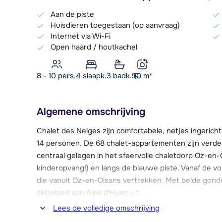
Aan de piste
Huisdieren toegestaan (op aanvraag)
Internet via Wi-Fi
Open haard / houtkachel
8 - 10 pers.
4
slaapk.
3 badk.
90
m²
Algemene omschrijving
Chalet des Neiges zijn comfortabele, netjes ingerich
14 personen. De 68 chalet-appartementen zijn verdeel
centraal gelegen in het sfeervolle chaletdorp Oz-en-
kinderopvang!) en langs de blauwe piste. Vanaf de vo
die vanuit Oz-en-Oisans vertrekken. Met beide gonde
skigebied van Alpe d'Huez uit.
Lees de volledige omschrijving
Chalet des Neiges ligt in het autovrije centrum van O