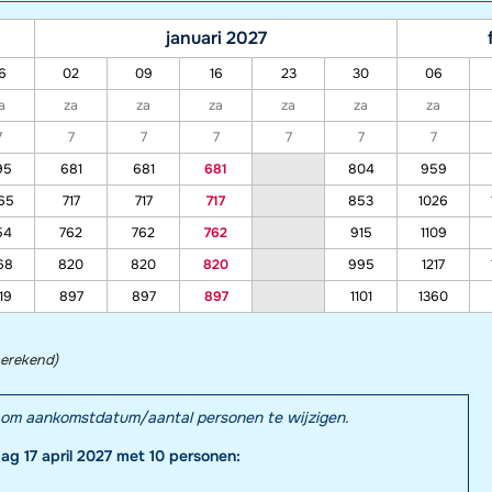
januari 2027
6
02
09
16
23
30
06
a
za
za
za
za
za
za
7
7
7
7
7
7
7
95
681
681
681
804
959
65
717
717
717
853
1026
54
762
762
762
915
1109
68
820
820
820
995
1217
19
897
897
897
1101
1360
berekend)
el om aankomstdatum/aantal personen te wijzigen.
dag 17 april 2027 met 10 personen: