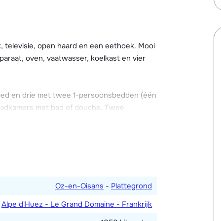
kker, enkele restaurants en bars met
n het dorp is een openbare parkeergarage
kunt komen. Broodjesservice is mogelijk via
.
televisie, open haard en een eethoek. Mooi
paraat, oven, vaatwasser, koelkast en vier
n haard. In het hoofdgebouw zijn een
aciliteiten kun je gratis gebruik maken! Ook
, is in het hoofdgebouw gelegen.
bed en drie met twee 1-persoonsbedden (één
 badkamers met bad of douche. Twee
Oz-en-Oisans
-
Plattegrond
Alpe d'Huez - Le Grand Domaine - Frankrijk