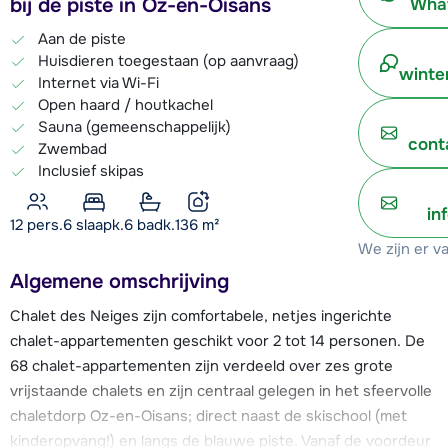
bij de piste in Oz-en-Oisans
What
Aan de piste
Huisdieren toegestaan (op aanvraag)
winte
Internet via Wi-Fi
Open haard / houtkachel
Sauna (gemeenschappelijk)
cont
Zwembad
Inclusief skipas
in
12 pers.
6
slaapk.
6 badk.
136
m²
We zijn er v
Algemene omschrijving
Chalet des Neiges zijn comfortabele, netjes ingerichte
chalet-appartementen geschikt voor 2 tot 14 personen. De
68 chalet-appartementen zijn verdeeld over zes grote
vrijstaande chalets en zijn centraal gelegen in het sfeervolle
chaletdorp Oz-en-Oisans; direct naast de skischool (met
kinderopvang!) en langs de blauwe piste. Vanaf de voordeur