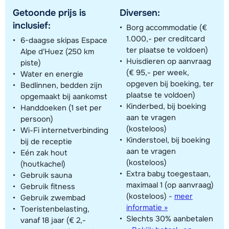
Getoonde prijs is
Diversen:
inclusief:
Borg accommodatie (€
1.000,- per creditcard
6-daagse skipas Espace
ter plaatse te voldoen)
Alpe d'Huez (250 km
Huisdieren op aanvraag
piste)
(€ 95,- per week,
Water en energie
opgeven bij boeking, ter
Bedlinnen, bedden zijn
plaatse te voldoen)
opgemaakt bij aankomst
Kinderbed, bij boeking
Handdoeken (1 set per
aan te vragen
persoon)
(kosteloos)
Wi-Fi internetverbinding
Kinderstoel, bij boeking
bij de receptie
aan te vragen
Eén zak hout
(kosteloos)
(houtkachel)
Extra baby toegestaan,
Gebruik sauna
maximaal 1 (op aanvraag)
Gebruik fitness
(kosteloos)
-
meer
Gebruik zwembad
informatie »
Toeristenbelasting,
Slechts 30% aanbetalen
vanaf 18 jaar (€ 2,-