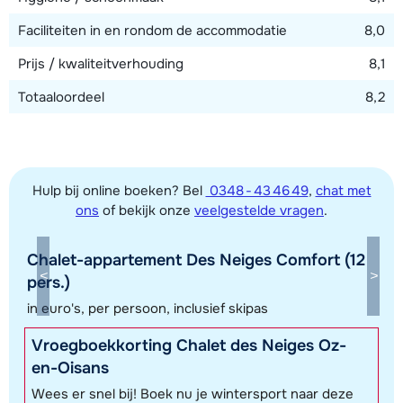
Faciliteiten in en rondom de accommodatie
8,0
Prijs / kwaliteitverhouding
8,1
Totaaloordeel
8,2
Hulp bij online boeken? Bel
0348 - 43 46 49
,
chat met
ons
of bekijk onze
veelgestelde vragen
.
Chalet-appartement Des Neiges Comfort (12
Toon alle accommodaties in dit gebied
pers.)
Deze kaart geeft een indicatie van de ligging van onze accommodaties. De
in euro's, per persoon, inclusief skipas
exacte locatie kan enigszins afwijken.
Vroegboekkorting Chalet des Neiges Oz-
en-Oisans
Wees er snel bij! Boek nu je wintersport naar deze