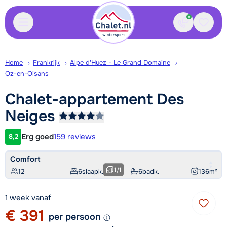
Contact
Bewaa
Home
Frankrijk
Alpe d'Huez - Le Grand Domaine
Oz-en-Oisans
Chalet-appartement Des
Neiges
Erg goed
159 reviews
8,2
Klantwaardering
Comfort
1
/
1
12
6
slaapk.
6
badk.
136
m²
1 week vanaf
€ 391
per persoon