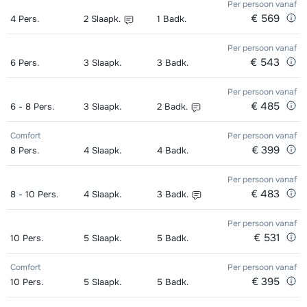
Per persoon
vanaf
€ 569
4
Pers.
2
Slaapk.
1
Badk.
Excellent (Excellence) Schoenen (8
afhankelijk
Kampioen (Champion) Ski's +
afhankelijk
Zilver (Evolution) Snowboard +
afhankelijk
dagen)
van week
Stokken (8 dagen)
van week
Boots (8 dagen)
Per persoon
van week
vanaf
€ 543
6
Pers.
3
Slaapk.
3
Badk.
Goud (Sensation) Ski's + Schoenen
afhankelijk
Kampioen (Champion) Schoenen (8
afhankelijk
Zilver (Evolution) Snowboard (8
afhankelijk
+ Stokken (8 dagen)
Per persoon
van week
vanaf
dagen)
van week
dagen)
van week
€ 485
6 - 8
Pers.
3
Slaapk.
2
Badk.
Goud (Sensation) Ski's + Stokken (8
afhankelijk
Toekomst (Espoir) Ski's + Schoenen
afhankelijk
Zilver (Evolution) Boots (8 dagen)
afhankelijk
Comfort
Per persoon
vanaf
dagen)
van week
+ Stokken (8 dagen)
van week
van week
€ 399
8
Pers.
4
Slaapk.
4
Badk.
Goud (Sensation) Schoenen (8
afhankelijk
Toekomst (Espoir) Ski's + Stokken (8
afhankelijk
Per persoon
vanaf
dagen)
van week
€ 483
dagen)
van week
8 - 10
Pers.
4
Slaapk.
3
Badk.
Zilver (Evolution) Ski's + Schoenen +
afhankelijk
Toekomst (Espoir) Schoenen (8
afhankelijk
Per persoon
vanaf
€ 531
10
Pers.
5
Slaapk.
5
Badk.
Stokken (8 dagen)
van week
dagen)
van week
Comfort
Per persoon
vanaf
Zilver (Evolution) Ski's + Stokken (8
afhankelijk
Mini Kid Ski's + Stokken + Schoenen
afhankelijk
€ 395
10
Pers.
5
Slaapk.
5
Badk.
dagen)
van week
(8 dagen)
van week