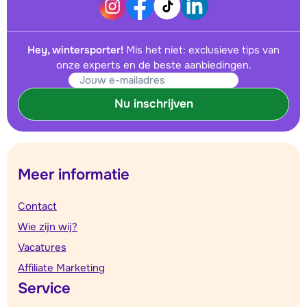
Hey, wintersporter!
Mis het niet: exclusieve tips van
onze experts en de beste aanbiedingen.
Nu inschrijven
Meer informatie
Contact
Wie zijn wij?
Vacatures
Affiliate Marketing
Service