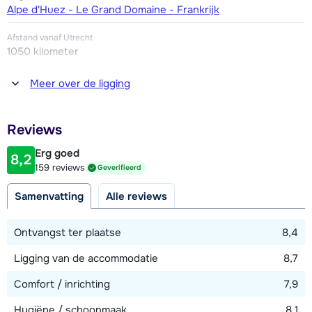
Alpe d'Huez - Le Grand Domaine - Frankrijk
Afstand vanaf Utrecht
1050 kilometer
Afstand tot winkel(s)
Meer over de ligging
50 meter
Afstand tot restaurant of bar
Reviews
50 meter
Erg goed
8,2
Afstand tot piste
159 reviews
Geverifieerd
25 meter
Samenvatting
Alle reviews
Afstand tot skilift
100 meter
Ontvangst ter plaatse
8,4
Ligging van de accommodatie
8,7
Bekijk kaart
Comfort / inrichting
7,9
Hygiëne / schoonmaak
8,1