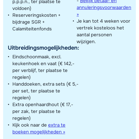
-
Bekijk betaal- en
p.p.p.n., ter plaatse te
annuleringsvoorwaarden
voldoen)
»
Reserveringskosten +
Je kan tot 4 weken voor
bijdrage SGR +
vertrek kosteloos het
Calamiteitenfonds
aantal personen
wijzigen.
Uitbreidingsmogelijkheden:
Eindschoonmaak, excl.
keukenhoek en vaat (€ 142,-
per verblijf, ter plaatse te
regelen)
Handdoeken, extra sets (€ 5,-
per set, ter plaatse te
regelen)
Extra openhaardhout (€ 17,-
per zak, ter plaatse te
regelen)
Kijk ook naar de
extra te
boeken mogelijkheden »