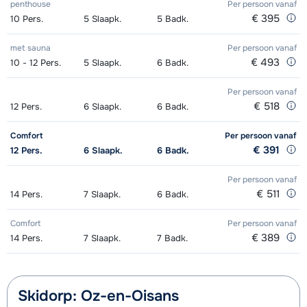
penthouse
Per persoon
vanaf
Zilver (Evolution) Schoenen (8
afhankelijk
Mini Kid Ski's + Stokken (8 dagen)
afhankelijk
€ 395
10
Pers.
5
Slaapk.
5
Badk.
dagen)
van week
van week
met sauna
Per persoon
vanaf
€ 493
10 - 12
Pers.
5
Slaapk.
6
Badk.
Mini Kid Schoenen (8 dagen)
afhankelijk
van week
Per persoon
vanaf
€ 518
12
Pers.
6
Slaapk.
6
Badk.
Comfort
Per persoon
vanaf
€ 391
12
Pers.
6
Slaapk.
6
Badk.
Per persoon
vanaf
€ 511
14
Pers.
7
Slaapk.
6
Badk.
Comfort
Per persoon
vanaf
€ 389
14
Pers.
7
Slaapk.
7
Badk.
Skidorp: Oz-en-Oisans