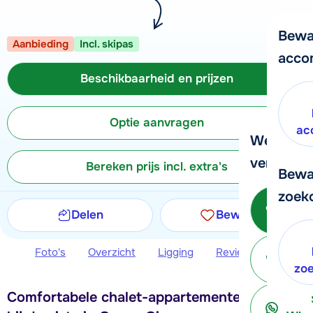
Bewa
Aanbieding
Incl. skipas
acco
Beschikbaarheid en prijzen
Optie aanvragen
ac
We helpe
verder!
Bereken prijs incl. extra's
Bewa
zoek
Bel 
Delen
Bewaren
Foto's
Overzicht
Ligging
Reviews
Beschi
ter
zo
Comfortabele chalet-appartementen, direct