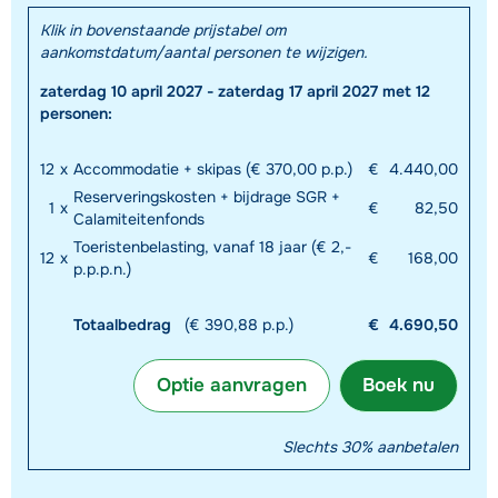
Klik in bovenstaande prijstabel om
aankomstdatum/aantal personen te wijzigen.
zaterdag 10 april 2027 - zaterdag 17 april 2027 met 12
personen:
12
x
Accommodatie + skipas (€ 370,00 p.p.)
€
4.440,00
Reserveringskosten + bijdrage SGR +
1
x
€
82,50
Calamiteitenfonds
Toeristenbelasting, vanaf 18 jaar (€ 2,-
12
x
€
168,00
p.p.p.n.)
Totaalbedrag
(€ 390,88 p.p.)
€
4.690,50
Optie aanvragen
Boek nu
Slechts 30% aanbetalen