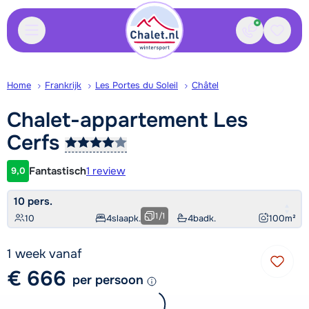
Contact
Bewaa
Home
Frankrijk
Les Portes du Soleil
Châtel
Chalet-appartement Les
Cerfs
Fantastisch
1 review
9,0
Klantwaardering
10 pers.
1
/
1
10
4
slaapk.
4
badk.
100
m²
1 week vanaf
€ 666
per persoon