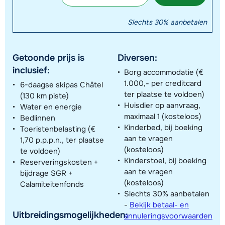
Slechts 30% aanbetalen
Getoonde prijs is
Diversen:
inclusief:
Borg accommodatie (€
1.000,- per creditcard
6-daagse skipas Châtel
ter plaatse te voldoen)
(130 km piste)
Huisdier op aanvraag,
Water en energie
maximaal 1 (kosteloos)
Bedlinnen
Kinderbed, bij boeking
Toeristenbelasting (€
aan te vragen
1,70 p.p.p.n., ter plaatse
(kosteloos)
te voldoen)
Kinderstoel, bij boeking
Reserveringskosten +
aan te vragen
bijdrage SGR +
(kosteloos)
Calamiteitenfonds
Slechts 30% aanbetalen
-
Bekijk betaal- en
Uitbreidingsmogelijkheden:
annuleringsvoorwaarden