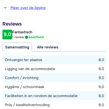
Afstand tot winkel(s)
Meer over de ligging
2,5 kilometer
Afstand tot restaurant of bar
Reviews
450 meter
Fantastisch
9,0
Afstand tot piste
1 review
Geverifieerd
200 meter
Samenvatting
Alle reviews
Afstand tot skilift
200 meter
Ontvangst ter plaatse
8,0
Ligging van de accommodatie
9,0
Bekijk kaart
Comfort / inrichting
9,0
Hygiëne / schoonmaak
9,0
Faciliteiten in en rondom de accommodatie
8,0
Prijs / kwaliteitverhouding
8,0