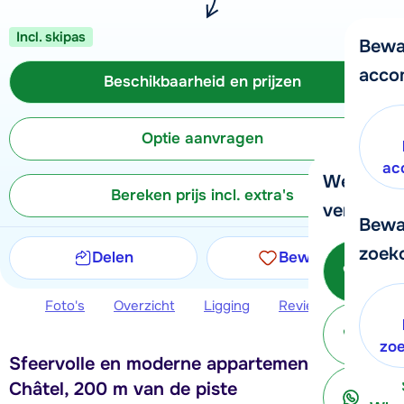
Incl. skipas
Bewa
acco
Beschikbaarheid en prijzen
Optie aanvragen
ac
We helpe
Bereken prijs incl. extra's
verder!
Bewa
zoek
Delen
Bewaren
Bel 
Foto's
Overzicht
Ligging
Reviews
Beschi
ter
zo
Sfeervolle en moderne appartementen in
Châtel, 200 m van de piste