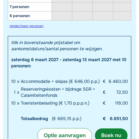
7 personen
6 personen
minder/meer personen
Klik in bovenstaande prijstabel om
aankomstdatum/aantal personen te wijzigen.
zaterdag 6 maart 2027 - zaterdag 13 maart 2027 met 10
personen:
10
x
Accommodatie + skipas (€ 646,00 p.p.)
€
6.460,00
Reserveringskosten + bijdrage SGR +
1
x
€
72,50
Calamiteitenfonds
10
x
Toeristenbelasting (€ 1,70 p.p.p.n.)
€
119,00
Totaalbedrag
(€ 665,15 p.p.)
€
6.651,50
Optie aanvragen
Boek nu