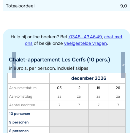
Totaaloordeel
9,0
Hulp bij online boeken? Bel
0348 - 43 46 49
,
chat met
ons
of bekijk onze
veelgestelde vragen
.
Chalet-appartement Les Cerfs (10 pers.)
Toon alle accommodaties in dit gebied
in euro's, per persoon, inclusief skipas
Deze kaart geeft een indicatie van de ligging van onze accommodaties. De
december 2026
exacte locatie kan enigszins afwijken.
Aankomstdatum
05
12
19
26
Aankomstdag
za
za
za
za
Aantal nachten
7
7
7
7
10 personen
9 personen
8 personen