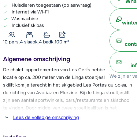
What
Huisdieren toegestaan (op aanvraag)
Internet via Wi-Fi
Wasmachine
winte
Inclusief skipas
10 pers.
4
slaapk.
4 badk.
100
m²
cont
Algemene omschrijving
in
De chalet-appartementen van Les Cerfs hebben een ideale
We zijn er v
locatie op ca. 200 meter van de Linga stoeltjeslift. Via deze
skilift kom je terecht in het skigebied Les Portes du Soleil, in
de richting van Avoriaz en Morzine. Bij de Linga stoeltjeslift
zijn een aantal sportwinkels, bars/restaurants en skischool
te vinden. Door middel van twee stoeltjesliften is het
skigebied verbonden met het skigebied van Super Châtel.
Lees de volledige omschrijving
Het sfeervolle centrum van Châtel bevindt zich op ongeveer