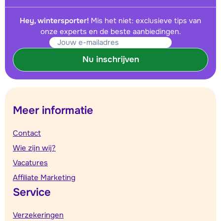
Hey, wintersporter!
Mis het niet: exclusieve tips van
onze experts en de beste aanbiedingen.
Nu inschrijven
Meer informatie
Contact
Wie zijn wij?
Vacatures
Affiliate Marketing
Service
Verzekeringen