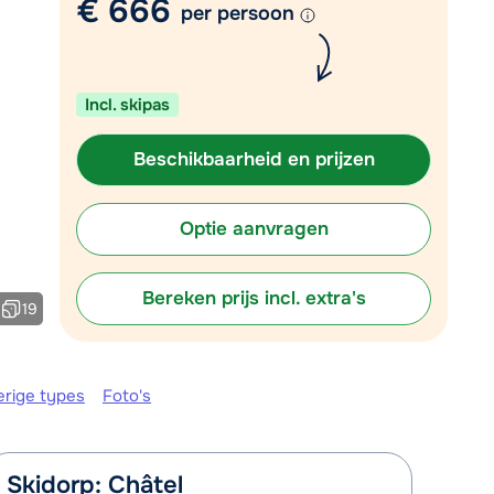
€ 666
per persoon
Plan een terugbelverzoek
r vandaag om 09:00 uur.
Incl. skipas
Chat met wintersportspecialist
Bel ons via 0348 - 43 46 49
Beschikbaarheid en prijzen
Optie aanvragen
Bereken prijs incl. extra's
19
erige types
Foto's
Skidorp: Châtel