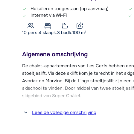
Huisdieren toegestaan (op aanvraag)
Internet via Wi-Fi
10 pers.
4
slaapk.
3 badk.
100
m²
Algemene omschrijving
De chalet-appartementen van Les Cerfs hebben een i
stoeltjeslift. Via deze skilift kom je terecht in het ski
Avoriaz en Morzine. Bij de Linga stoeltjeslift zijn ee
skischool te vinden. Door middel van twee stoeltjesl
skigebied van Super Châtel.
Het sfeervolle centrum van Châtel bevindt zich op on
Lees de volledige omschrijving
met de skibus. De skibus vertrek bij de Linga stoeltje
gezellige centrum vind je een ruim aanbod aan resta
met o.a. een binnenzwembad.