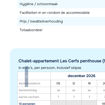
Hygiëne / schoonmaak
Faciliteiten in en rondom de accommodatie
Prijs / kwaliteitverhouding
Totaaloordeel
Chalet-appartement Les Cerfs penthouse (1
in euro's, per persoon, inclusief skipas
december 2026
Aankomstdatum
05
12
19
2
Aankomstdag
za
za
za
z
Aantal nachten
7
7
7
10 personen
11