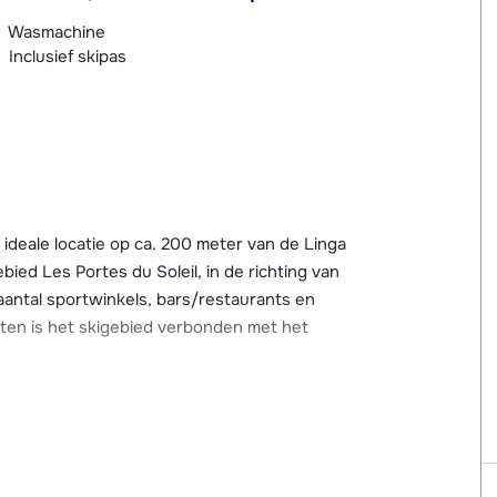
Wasmachine
Inclusief skipas
deale locatie op ca. 200 meter van de Linga
gebied Les Portes du Soleil, in de richting van
n aantal sportwinkels, bars/restaurants en
iften is het skigebied verbonden met het
geveer 2,5 km afstand en is ook te bereiken
slift, op ca. 200 meter van Les Cerfs. In het
urants, bars, winkels en een wellnesscentrum