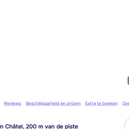
We zijn e
Reviews
Beschikbaarheid en prijzen
Extra te boeken
Ov
n Châtel, 200 m van de piste