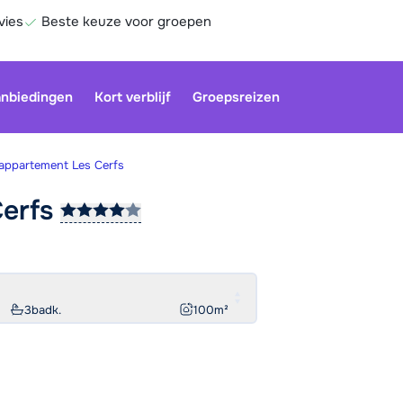
vies
Beste keuze voor groepen
nbiedingen
Kort verblijf
Groepsreizen
appartement Les Cerfs
erfs
Onze klan
gesloten.
gebruiken
Be
3
badk.
100
m²