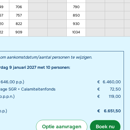
49
706
790
67
757
850
20
822
930
22
909
1034
el om aankomstdatum/aantal personen te wijzigen.
rdag 9 januari 2027 met 10 personen:
 646,00 p.p.)
€
6.460,00
rage SGR + Calamiteitenfonds
€
72,50
p.p.p.n.)
€
119,00
.p.)
€
6.651,50
Optie aanvragen
Boek nu