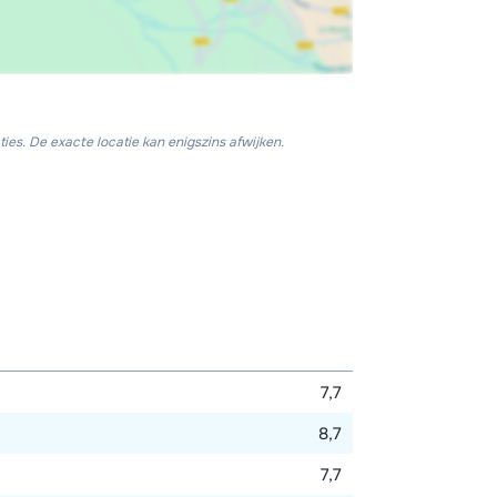
ies. De exacte locatie kan enigszins afwijken.
7,7
8,7
7,7