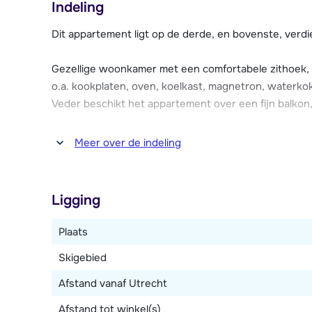
Indeling
De chalet-appartementen van Les Cerfs beschikken 
Dit appartement ligt op de derde, en bovenste, verdi
skischoendroger en de mogelijkheid tot het parkeren
voor elektrische auto's tegen betaling van een lokaal 
Gezellige woonkamer met een comfortabele zithoek, 
o.a. kookplaten, oven, koelkast, magnetron, waterko
Veder beschikt het appartement over een fijn balko
Vier slaapkamers, waarvan één met een 2-persoons
Meer over de indeling
slaapkamer met drie 1-persoonsbedden (waarvan 2 aa
en-suite badkamer met douche. Eén slaapkamer met 
voor drie personen en heeft een stapelbed en een 
Ligging
toilet.
Plaats
Skigebied
Afstand vanaf Utrecht
Afstand tot winkel(s)