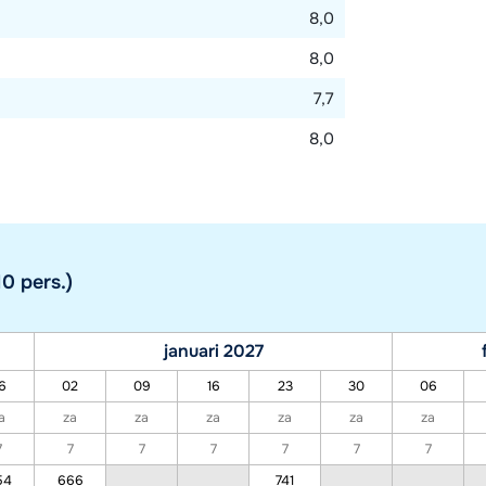
8,0
8,0
7,7
8,0
0 pers.)
januari 2027
6
02
09
16
23
30
06
a
za
za
za
za
za
za
7
7
7
7
7
7
7
54
666
741