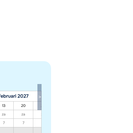
februari 2027
maart 2027
13
20
27
06
13
20
27
za
za
za
za
za
za
za
7
7
7
7
7
7
7
666
666
666