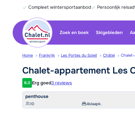
Compleet wintersportaanbod
Persoonlijk reisad
Zoek en boek
Skigebieden
Aa
Home
Frankrijk
Les Portes du Soleil
Châtel
Chalet-
Chalet-appartement Les
C
Erg goed
3 reviews
8,0
Klantwaardering
penthouse
10
4
slaapk.