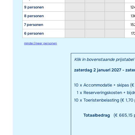
9 personen
12
8 personen
13
7 personen
15
6 personen
17
minder/meer personen
Klik in bovenstaande prijstab
zaterdag 2 januari 2027 - zate
10
x
Accommodatie + skipas (€
1
x
Reserveringskosten + bijd
10
x
Toeristenbelasting (€ 1,70 
Totaalbedrag
(€ 665,15 p