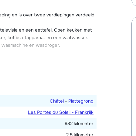
ieder over een garage met een
eping en is over twee verdiepingen verdeeld.
 van één auto. Er is een oplaadmogelijkheid
tarief.
televisie en een eettafel. Open keuken met
ker, koffiezetapparaat en een vaatwasser.
n, wasmachine en wasdroger.
bed en en-suite badkamer met douche. Eén
n elkaar te schuiven als 2-persoonsbed) en
2-persoonsbed. De vierde slaapkamer is
1-persoonsbed. Badkamer met douche. Aparte
Châtel
-
Plattegrond
Les Portes du Soleil - Frankrijk
932 kilometer
2,5 kilometer