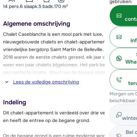
gebruiken:
14 pers.
6
slaapk.
5 badk.
170
m²
cont
Algemene omschrijving
Chalet Caseblanche is een mooi park met luxe,
in
nieuwgebouwde chalets en chalet-appartementen in het
vriendelijke bergdorp Saint Martin de Belleville. In december
2018 waren de eerste chalets gereed, elk jaar daarna zijn er
What
weer een paar chalets bijgekomen. Het park bevindt zich op
een perfecte locatie, direct aan de blauwe piste en vlak
boven het dalstation van cabinelift Saint Martin 1. Hierdoor is
Lees de volledige omschrijving
ter
er de mogelijkheid voor ski-in & ski-out. Deze cabinelift heeft
Morgen om 0
aansluiting op de pistes die je naar de skigebieden van Les
beschikbaar:
Indeling
Menuires en Méribel brengen.
Dit chalet-appartement is verdeeld over drie verdiepingen
winte
Het authentieke dorp St. Martin de Belleville heeft een
en heeft de entree op de begane grond.
gezellige dorpskern met alle benodigde voorzieningen zoals
Bel 
een supermarkt, diverse winkels en restaurants die op ca.
Op de begane grond is een ruime moderne woonkamer met