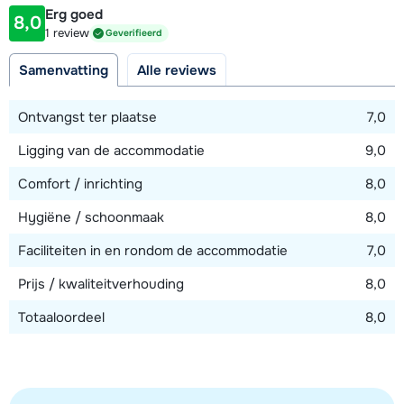
foto's).
Erg goed
8,0
Afstand tot piste
1 review
Geverifieerd
Twee parkeerplaatsen in de parkeergarage.
25 - 50 meter
Samenvatting
Alle reviews
Afstand tot skilift
100 meter (via piste, Saint Martin 1)
Ontvangst ter plaatse
7,0
Ligging van de accommodatie
9,0
Bekijk kaart
Comfort / inrichting
8,0
Hygiëne / schoonmaak
8,0
Faciliteiten in en rondom de accommodatie
7,0
Prijs / kwaliteitverhouding
8,0
Totaaloordeel
8,0