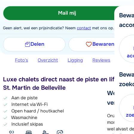
Mail mij
Bewa
acco
Geen alert, wel een prijsindicatie? Neem
contact
met ons op.
Delen
Bewaren
ac
Foto's
Overzicht
Ligging
Reviews
Extra 
Bewa
Luxe chalets direct naast de piste en lift in
zoek
St. Martin de Belleville
We helpe
Aan de piste
verder!
Internet via Wi-Fi
Open haard / houtkachel
zo
Onze klanten
Wasmachine
moment hela
Inclusief skipas
wel alvast d