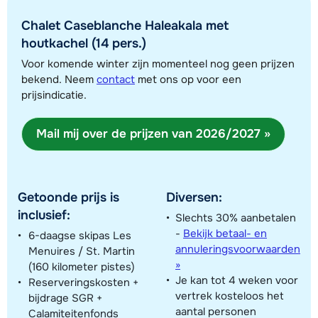
Chalet Caseblanche Haleakala met
houtkachel (14 pers.)
Voor komende winter zijn momenteel nog geen prijzen
Toon alle accommodaties in dit gebied
bekend. Neem
contact
met ons op voor een
prijsindicatie.
Deze kaart geeft een indicatie van de ligging van onze accommodaties. De
exacte locatie kan enigszins afwijken.
Mail mij over de prijzen van 2026/2027 »
Getoonde prijs is
Diversen:
inclusief:
Slechts 30% aanbetalen
-
Bekijk betaal- en
6-daagse skipas Les
annuleringsvoorwaarden
Menuires / St. Martin
»
(160 kilometer pistes)
Je kan tot 4 weken voor
Reserveringskosten +
vertrek kosteloos het
bijdrage SGR +
aantal personen
Calamiteitenfonds