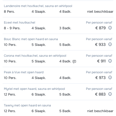
Landenoire met houtkachel, sauna en whirlpool
8
Pers.
4
Slaapk.
4
Badk.
niet beschikbaar
Eceel met houtkachel
Per persoon
vanaf
€ 879
8 - 9
Pers.
4
Slaapk.
3
Badk.
Bouc Blanc met open haard en sauna
Per persoon
vanaf
€ 933
10
Pers.
5
Slaapk.
5
Badk.
Corona met houtkachel, sauna en whirlpool
Per persoon
vanaf
€ 911
10
Pers.
5
Slaapk.
4
Badk.
Peak à Vue met open haard
Per persoon
vanaf
€ 973
10
Pers.
4
Slaapk.
4
Badk.
Myriel met open haard, sauna en whirlpool
Per persoon
vanaf
€ 883
12
Pers.
6
Slaapk.
5
Badk.
Tawny met open haard en sauna
12
Pers.
6
Slaapk.
5
Badk.
niet beschikbaar