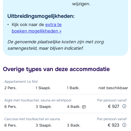
wijzigen.
Uitbreidingsmogelijkheden:
Kijk ook naar de
extra te
boeken mogelijkheden »
De genoemde plaatselijke kosten zijn met zorg
samengesteld, maar blijven indicatief.
Overige types van deze accommodatie
Appartement Le Nid
2
Pers.
1
Slaapk.
1
Badk.
niet beschikbaar
Aigle met houtkachel, sauna en whirlpool
Per persoon
vanaf
€ 927
6
Pers.
3
Slaapk.
4
Badk.
Carcosa met houtkachel en sauna
Per persoon
vanaf
€ 923
6
Pers.
3
Slaapk.
3
Badk.