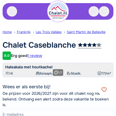
Contact
Bewaa
Home
Frankrijk
Les Trois Vallées
Saint Martin de Belleville
Chalet
Caseblanche
Erg goed
1 review
8,0
Klantwaardering
Haleakala met houtkachel
1
/
1
14
6
slaapk.
5
badk.
170
m²
Wees er als eerste bij!
De prijzen voor 2026/2027 zijn voor dit chalet nog niet
bekend. Ontvang een alert zodra deze vakantie te boeken
is.