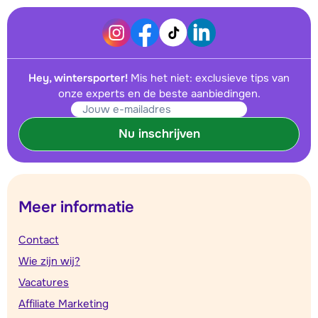
Hey, wintersporter!
Mis het niet: exclusieve tips van
onze experts en de beste aanbiedingen.
Nu inschrijven
Meer informatie
Contact
Wie zijn wij?
Vacatures
Affiliate Marketing