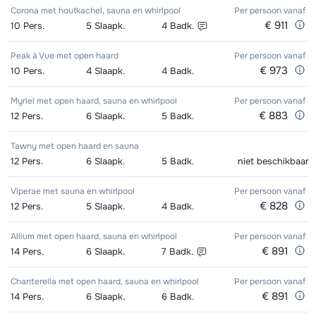
Corona met houtkachel, sauna en whirlpool
Per persoon
vanaf
€ 911
10
Pers.
5
Slaapk.
4
Badk.
Peak à Vue met open haard
Per persoon
vanaf
€ 973
10
Pers.
4
Slaapk.
4
Badk.
Myriel met open haard, sauna en whirlpool
Per persoon
vanaf
€ 883
12
Pers.
6
Slaapk.
5
Badk.
Tawny met open haard en sauna
12
Pers.
6
Slaapk.
5
Badk.
niet beschikbaar
Viperae met sauna en whirlpool
Per persoon
vanaf
€ 828
12
Pers.
5
Slaapk.
4
Badk.
Allium met open haard, sauna en whirlpool
Per persoon
vanaf
€ 891
14
Pers.
6
Slaapk.
7
Badk.
Chanterella met open haard, sauna en whirlpool
Per persoon
vanaf
€ 891
14
Pers.
6
Slaapk.
6
Badk.