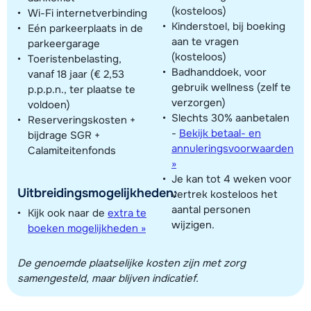
(kosteloos)
Wi-Fi internetverbinding
Kinderstoel, bij boeking
Eén parkeerplaats in de
aan te vragen
parkeergarage
(kosteloos)
Toeristenbelasting,
Badhanddoek, voor
vanaf 18 jaar (€ 2,53
gebruik wellness (zelf te
p.p.p.n., ter plaatse te
verzorgen)
voldoen)
Slechts 30% aanbetalen
Reserveringskosten +
-
Bekijk betaal- en
bijdrage SGR +
annuleringsvoorwaarden
Calamiteitenfonds
»
Je kan tot 4 weken voor
Uitbreidingsmogelijkheden:
vertrek kosteloos het
aantal personen
Kijk ook naar de
extra te
wijzigen.
boeken mogelijkheden »
De genoemde plaatselijke kosten zijn met zorg
samengesteld, maar blijven indicatief.