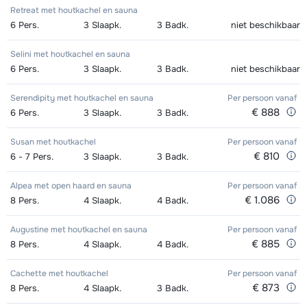
Zilver (Evolution) Ski's + Stokken (8
afhankelijk
Mini Kid Ski's + Stokken + Schoenen
afhankelijk
Retreat met houtkachel en sauna
Groepsles Ski Kind (5 t/m 12 jaar) 's
€ 245,00
dagen)
van week
6
Pers.
3
Slaapk.
3
Badk.
niet beschikbaar
(8 dagen)
van week
middags - Gevorderd
Zilver (Evolution) Schoenen (8
afhankelijk
Selini met houtkachel en sauna
Mini Kid Ski's + Stokken (8 dagen)
afhankelijk
6
Pers.
3
Slaapk.
3
Badk.
niet beschikbaar
dagen)
van week
van week
Serendipity met houtkachel en sauna
Per persoon
vanaf
Mini Kid Schoenen (8 dagen)
afhankelijk
€ 888
6
Pers.
3
Slaapk.
3
Badk.
van week
Susan met houtkachel
Per persoon
vanaf
€ 810
6 - 7
Pers.
3
Slaapk.
3
Badk.
Alpea met open haard en sauna
Per persoon
vanaf
€ 1.086
8
Pers.
4
Slaapk.
4
Badk.
Augustine met houtkachel en sauna
Per persoon
vanaf
€ 885
8
Pers.
4
Slaapk.
4
Badk.
Cachette met houtkachel
Per persoon
vanaf
€ 873
8
Pers.
4
Slaapk.
3
Badk.