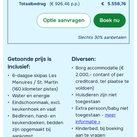
Totaalbedrag
(€ 926,46 p.p.)
€
5.558,76
Optie aanvragen
Boek nu
Slechts 30% aanbetalen
Getoonde prijs is
Diversen:
inclusief:
Borg accommodatie (€
2.000,- contant of per
6-daagse skipas Les
creditcard, ter plaatse te
Menuires / St. Martin
voldoen)
(160 kilometer pistes)
Huisdieren zijn niet
Water en energie
toegestaan
Eindschoonmaak, excl.
Extra persoon/baby niet
keukenhoek en vaat
toegestaan
-
meer
Bedlinnen, hand- en
informatie »
keukendoeken, bedden
Kinderbed, bij boeking
zijn opgemaakt bij
aan te vragen
aankomst