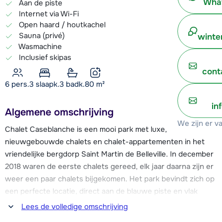
What
Aan de piste
Internet via Wi-Fi
Open haard / houtkachel
Sauna (privé)
winte
Wasmachine
Inclusief skipas
cont
6 pers.
3
slaapk.
3 badk.
80
m²
in
Algemene omschrijving
We zijn er v
Chalet Caseblanche is een mooi park met luxe,
nieuwgebouwde chalets en chalet-appartementen in het
vriendelijke bergdorp Saint Martin de Belleville. In december
2018 waren de eerste chalets gereed, elk jaar daarna zijn er
weer een paar chalets bijgekomen. Het park bevindt zich op
een perfecte locatie, direct aan de blauwe piste en vlak
boven het dalstation van cabinelift Saint Martin 1. Hierdoor is
Lees de volledige omschrijving
er de mogelijkheid voor ski-in & ski-out. Deze cabinelift heeft