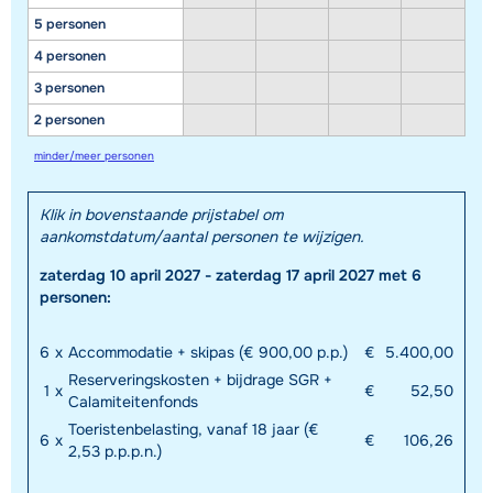
5 personen
4 personen
3 personen
2 personen
minder/meer personen
Klik in bovenstaande prijstabel om
aankomstdatum/aantal personen te wijzigen.
zaterdag 10 april 2027 - zaterdag 17 april 2027 met 6
personen:
6
x
Accommodatie + skipas (€ 900,00 p.p.)
€
5.400,00
Reserveringskosten + bijdrage SGR +
1
x
€
52,50
Calamiteitenfonds
Toeristenbelasting, vanaf 18 jaar (€
6
x
€
106,26
2,53 p.p.p.n.)