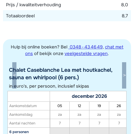
Prijs / kwaliteitverhouding
8,0
Totaaloordeel
8,7
Hulp bij online boeken? Bel
0348 - 43 46 49
,
chat met
ons
of bekijk onze
veelgestelde vragen
.
Chalet Caseblanche Lea met houtkachel,
Toon alle accommodaties in dit gebied
sauna en whirlpool (6 pers.)
Deze kaart geeft een indicatie van de ligging van onze accommodaties. De
in euro's, per persoon, inclusief skipas
exacte locatie kan enigszins afwijken.
december 2026
Aankomstdatum
05
12
19
26
Aankomstdag
za
za
za
za
Aantal nachten
7
7
7
7
6 personen