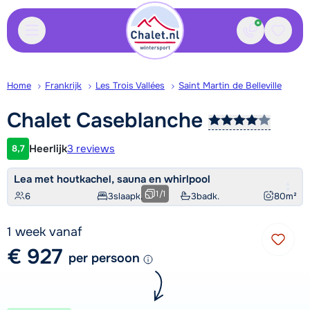
Contact
Bewaa
Home
Frankrijk
Les Trois Vallées
Saint Martin de Belleville
Chalet
Caseblanche
Heerlijk
3 reviews
8,7
Klantwaardering
Lea met houtkachel, sauna en whirlpool
1
/
1
6
3
slaapk.
3
badk.
80
m²
1 week vanaf
€ 927
per persoon