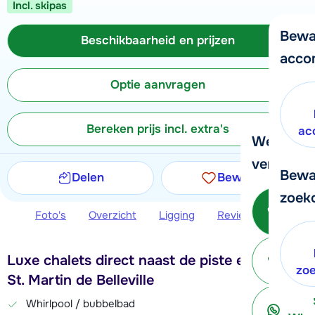
Incl. skipas
Bewa
Beschikbaarheid en prijzen
acco
Optie aanvragen
Bereken prijs incl. extra's
ac
We helpe
verder!
Bewa
Delen
Bewaren
zoek
Bel 
Foto's
Overzicht
Ligging
Reviews
Beschi
Luxe chalets direct naast de piste en lift in
ter
zo
St. Martin de Belleville
Whirlpool / bubbelbad