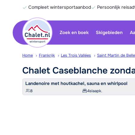
Compleet wintersportaanbod
Persoonlijk reisad
Zoek en boek
Skigebieden
Aa
Home
Frankrijk
Les Trois Vallées
Saint Martin de Belle
Chalet Caseblanche zond
Landenoire met houtkachel, sauna en whirlpool
8
4
slaapk.