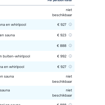
Per persoon vanaf
niet
beschikbaar
una en whirlpool
€ 927
 en sauna
€ 923
€ 888
en buiten-whirlpool
€ 992
na en whirlpool
€ 927
en sauna
niet
beschikbaar
 sauna
niet
beschikbaar