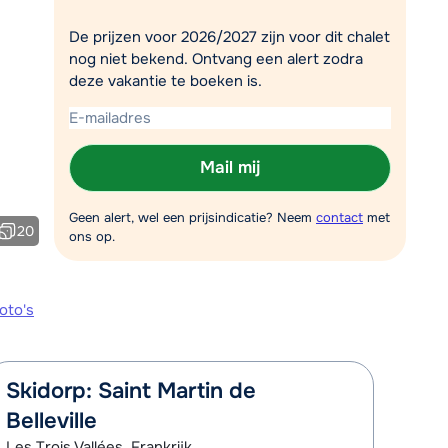
Plan een terugbelverzoek
De prijzen voor 2026/2027 zijn voor dit chalet
nog niet bekend. Ontvang een alert zodra
r vandaag om 09:00 uur.
deze vakantie te boeken is.
Chat met wintersportspecialist
Bel ons via 0348 - 43 46 49
Mail mij
Geen alert, wel een prijsindicatie? Neem
contact
met
20
ons op.
oto's
Skidorp: Saint Martin de
Belleville
Les Trois Vallées, Frankrijk