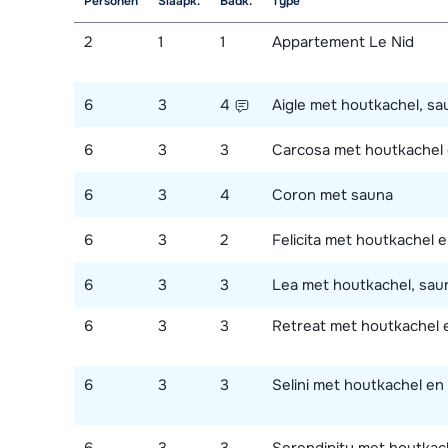
Personen
Slaapk.
Badk.
Type
2
1
1
Appartement Le Nid
6
3
4
Aigle met houtkachel, sa
6
3
3
Carcosa met houtkachel
6
3
4
Coron met sauna
6
3
2
Felicita met houtkachel 
6
3
3
Lea met houtkachel, sau
6
3
3
Retreat met houtkachel 
6
3
3
Selini met houtkachel en