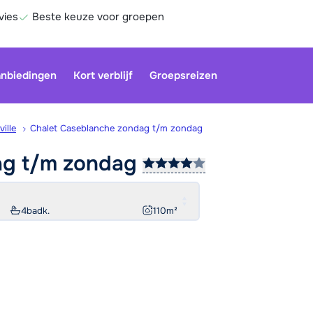
vies
Beste keuze voor groepen
nbiedingen
Kort verblijf
Groepsreizen
ville
Chalet Caseblanche zondag t/m zondag
ag t/m
zondag
Onze klan
gesloten.
gebruiken
4
badk.
110
m²
Be