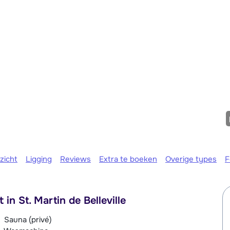
We zijn e
zicht
Ligging
Reviews
Extra te boeken
Overige types
F
 in St. Martin de Belleville
Sauna (privé)