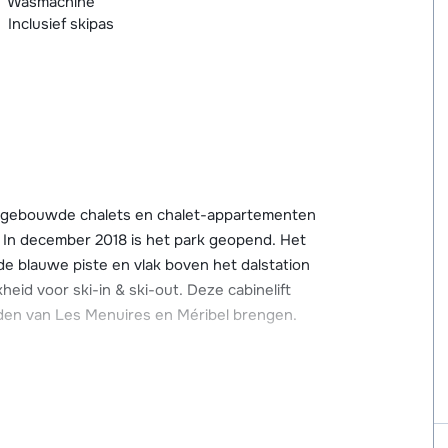
Wasmachine
Inclusief skipas
uwgebouwde chalets en chalet-appartementen
le. In december 2018 is het park geopend. Het
 de blauwe piste en vlak boven het dalstation
kheid voor ski-in & ski-out. Deze cabinelift
ieden van Les Menuires en Méribel brengen.
een gezellige dorpskern met alle benodigde
 en restaurants die op ca. 500 meter afstand
 bij de cabinelift, 's morgens glij je hier in