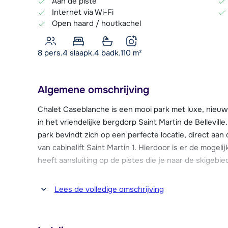
Aan de piste
Internet via Wi-Fi
Open haard / houtkachel
8 pers.
4
slaapk.
4 badk.
110
m²
Algemene omschrijving
Chalet Caseblanche is een mooi park met luxe, nie
in het vriendelijke bergdorp Saint Martin de Bellevil
park bevindt zich op een perfecte locatie, direct aan
van cabinelift Saint Martin 1. Hierdoor is er de mogelij
heeft aansluiting op de pistes die je naar de skigeb
Het authentieke dorp St. Martin de Belleville heeft 
Lees de volledige omschrijving
voorzieningen zoals een supermarkt, diverse winkels
van Caseblanche te vinden zijn. Skilessen starten direct
een paar tellen naar toe!