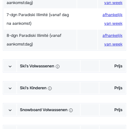
aankomstdag)
van week
7-dgn Paradiski Illimité (vanaf dag
afhankelijk
na aankomst)
van week
8-dgn Paradiski Illimité (vanaf
afhankelijk
aankomstdag)
van week
Ski's Volwassenen
Prijs
Excellent (Excellence) Ski's +
afhankelijk
Schoenen + Stokken (6/7 dagen)
van week
Ski's Kinderen
Prijs
Excellent (Excellence) Ski's +
afhankelijk
Kampioen (Champion) Ski's +
afhankelijk
Stokken (6/7 dagen)
van week
Schoenen + Stokken (6/7 dagen)
van week
Snowboard Volwassenen
Prijs
Excellent (Excellence) Schoenen
afhankelijk
Kampioen (Champion) Ski's +
afhankelijk
Goud (Sensation) Snowboard +
afhankelijk