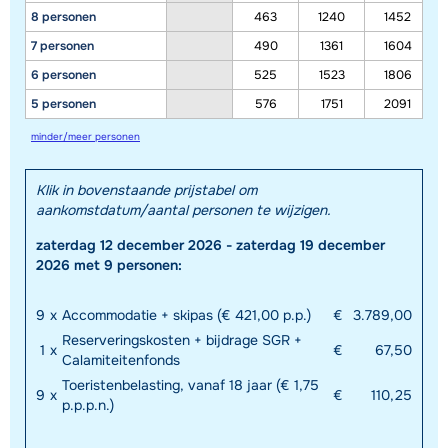
8 personen
463
1240
1452
7 personen
490
1361
1604
6 personen
525
1523
1806
5 personen
576
1751
2091
minder/meer personen
Klik in bovenstaande prijstabel om
aankomstdatum/aantal personen te wijzigen.
zaterdag 12 december 2026 - zaterdag 19 december
2026 met 9 personen:
9
x
Accommodatie + skipas (€ 421,00 p.p.)
€
3.789,00
Reserveringskosten + bijdrage SGR +
1
x
€
67,50
Calamiteitenfonds
Toeristenbelasting, vanaf 18 jaar (€ 1,75
9
x
€
110,25
p.p.p.n.)