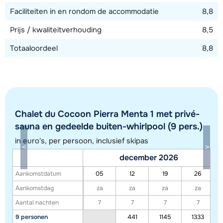
Faciliteiten in en rondom de accommodatie
8,8
Prijs / kwaliteitverhouding
8,5
Totaaloordeel
8,8
Chalet du Cocoon Pierra Menta 1 met privé-
sauna en gedeelde buiten-whirlpool (9 pers.)
in euro's, per persoon, inclusief skipas
Toon alle accommodaties in dit gebied
december 2026
Deze kaart geeft een indicatie van de ligging van onze accommodaties. De
Aankomstdatum
05
12
19
26
exacte locatie kan enigszins afwijken.
Aankomstdag
za
za
za
za
Aantal nachten
7
7
7
7
9 personen
441
1145
1333