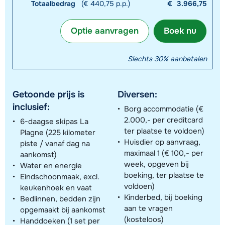
Totaalbedrag
(€ 440,75 p.p.)
€
3.966,75
Optie aanvragen
Boek nu
Slechts 30% aanbetalen
Getoonde prijs is
Diversen:
inclusief:
Borg accommodatie (€
2.000,- per creditcard
6-daagse skipas La
ter plaatse te voldoen)
Plagne (225 kilometer
Huisdier op aanvraag,
piste / vanaf dag na
maximaal 1 (€ 100,- per
aankomst)
week, opgeven bij
Water en energie
boeking, ter plaatse te
Eindschoonmaak, excl.
voldoen)
keukenhoek en vaat
Kinderbed, bij boeking
Bedlinnen, bedden zijn
aan te vragen
opgemaakt bij aankomst
(kosteloos)
Handdoeken (1 set per