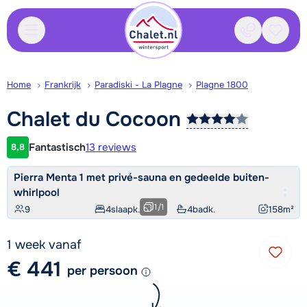
Contact
Bewaa
Home
Frankrijk
Paradiski - La Plagne
Plagne 1800
Chalet du
Cocoon
Fantastisch
13 reviews
8,8
Klantwaardering
Pierra Menta 1 met privé-sauna en gedeelde buiten-
whirlpool
1
/
1
9
4
slaapk.
4
badk.
158
m²
1 week vanaf
€ 441
per persoon