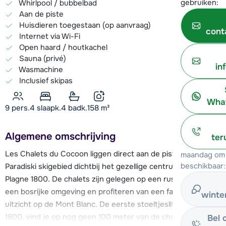
gebruiken:
Whirlpool / bubbelbad
Aan de piste
Huisdieren toegestaan (op aanvraag)
cont
Internet via Wi-Fi
Open haard / houtkachel
Sauna (privé)
in
Wasmachine
Inclusief skipas
What
9 pers.
4
slaapk.
4 badk.
158
m²
Algemene omschrijving
ter
Les Chalets du Cocoon liggen direct aan de piste in het
maandag om 
beschikbaar:
Paradiski skigebied dichtbij het gezellige centrum van La
Plagne 1800. De chalets zijn gelegen op een rustige plek in
een bosrijke omgeving en profiteren van een fantastisch vrij
winte
uitzicht op de Mont Blanc. De eerste stoeltjeslift, Plagne
1800, vind je op nog geen 100 meter van de chalets, via de
Bel 