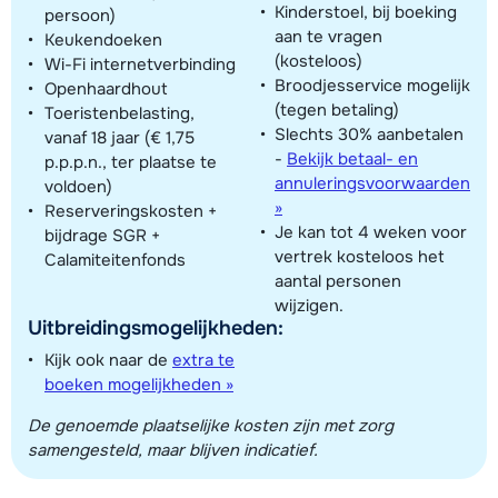
Kinderstoel, bij boeking
persoon)
aan te vragen
Keukendoeken
(kosteloos)
Wi-Fi internetverbinding
Broodjesservice mogelijk
Openhaardhout
(tegen betaling)
Toeristenbelasting,
Slechts 30% aanbetalen
vanaf 18 jaar (€ 1,75
-
Bekijk betaal- en
p.p.p.n., ter plaatse te
annuleringsvoorwaarden
voldoen)
»
Reserveringskosten +
Je kan tot 4 weken voor
bijdrage SGR +
vertrek kosteloos het
Calamiteitenfonds
aantal personen
wijzigen.
Uitbreidingsmogelijkheden:
Kijk ook naar de
extra te
boeken mogelijkheden »
De genoemde plaatselijke kosten zijn met zorg
samengesteld, maar blijven indicatief.