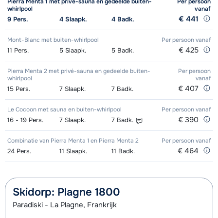
Pierra Menta 1 met privé-sauna en gedeelde buiten-
Per persoon
whirlpool
vanaf
Excellent (Excellence) Ski's +
afhankelijk
Mini Kid Schoenen (6/7 dagen)
afhankelijk
Goud (Sensation) Snowboard (8
afhankelijk
€ 441
9
Pers.
4
Slaapk.
4
Badk.
Schoenen + Stokken (8 dagen)
van week
van week
dagen)
van week
Mont-Blanc met buiten-whirlpool
Per persoon
vanaf
Excellent (Excellence) Ski's +
afhankelijk
Kampioen (Champion) Ski's +
afhankelijk
€ 425
11
Pers.
5
Slaapk.
5
Badk.
Goud (Sensation) Boots (8 dagen)
afhankelijk
Stokken (8 dagen)
van week
Schoenen + Stokken (8 dagen)
van week
van week
Pierra Menta 2 met privé-sauna en gedeelde buiten-
Per persoon
whirlpool
vanaf
Excellent (Excellence) Schoenen (8
afhankelijk
Kampioen (Champion) Ski's +
afhankelijk
Zilver (Evolution) Snowboard +
afhankelijk
€ 407
15
Pers.
7
Slaapk.
7
Badk.
dagen)
van week
Stokken (8 dagen)
van week
Boots (8 dagen)
van week
Le Cocoon met sauna en buiten-whirlpool
Per persoon
vanaf
Goud (Sensation) Ski's + Schoenen
afhankelijk
€ 390
Kampioen (Champion) Schoenen (8
afhankelijk
16 - 19
Pers.
7
Slaapk.
7
Badk.
Zilver (Evolution) Snowboard (8
afhankelijk
+ Stokken (8 dagen)
van week
dagen)
van week
dagen)
van week
Combinatie van Pierra Menta 1 en Pierra Menta 2
Per persoon
vanaf
€ 464
24
Pers.
11
Slaapk.
11
Badk.
Goud (Sensation) Ski's + Stokken (8
afhankelijk
Toekomst (Espoir) Ski's + Schoenen
afhankelijk
Zilver (Evolution) Boots (8 dagen)
afhankelijk
dagen)
van week
+ Stokken (8 dagen)
van week
van week
Goud (Sensation) Schoenen (8
afhankelijk
Toekomst (Espoir) Ski's + Stokken (8
Skidorp: Plagne 1800
afhankelijk
dagen)
van week
dagen)
Paradiski - La Plagne, Frankrijk
van week