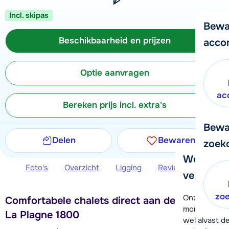
Incl. skipas
Bewa
Beschikbaarheid en prijzen
acco
Optie aanvragen
ac
Bereken prijs incl. extra's
Bewa
Delen
Bewaren
zoek
We helpe
Foto's
Overzicht
Ligging
Reviews
Beschi
verder!
zo
Onze klanten
Comfortabele chalets direct aan de piste in
moment hela
La Plagne 1800
wel alvast d