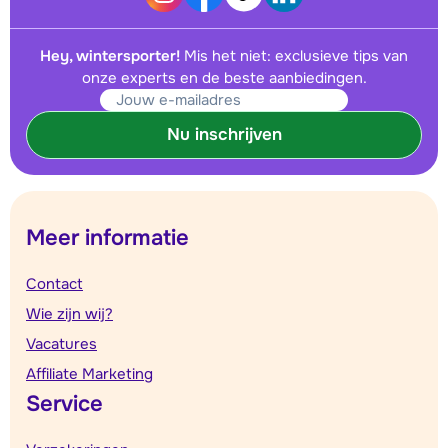
Hey, wintersporter!
Mis het niet: exclusieve tips van
onze experts en de beste aanbiedingen.
Nu inschrijven
Meer informatie
Contact
Wie zijn wij?
Vacatures
Affiliate Marketing
Service