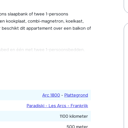
n allemaal voorzien van een Wi-Fi
ling is er high-speed internet mogelijk. Bij
ons slaapbank of twee 1-persoons
 met pooltafel, tafelvoetbal en bibliotheek
een kookplaat, combi-magnetron, koelkast,
e auto kun je tegen betaling parkeren in de
 beschikt dit appartement over een balkon of
sbed en één met twee 1-persoonsbedden.
che en toilet. Apart toilet.
ed, aanbevolen voor kinderen) in de
Arc 1800
-
Plattegrond
Paradiski - Les Arcs - Frankrijk
1100 kilometer
500 meter