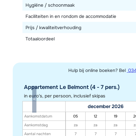
Hygiëne / schoonmaak
Faciliteiten in en rondom de accommodatie
Prijs / kwaliteitverhouding
Totaaloordeel
Hulp bij online boeken? Bel
034
Appartement Le Belmont (4 - 7 pers.)
in euro's, per persoon, inclusief skipas
december 2026
Aankomstdatum
05
12
19
2
Aankomstdag
za
za
za
z
Aantal nachten
7
7
7