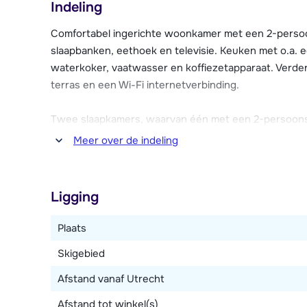
Indeling
De verzorgd ingerichte appartementen Le Belmont zij
internetverbinding en een balkon of terras. Tegen beta
Comfortabel ingerichte woonkamer met een 2-perso
de receptie is er een kinderspeelruimte en een lounge
slaapbanken, eethoek en televisie. Keuken met o.a. 
en ook een skiberging is aanwezig in de résidence. D
waterkoker, vaatwasser en koffiezetapparaat. Verder
parkeergarage van de résidence.
terras en een Wi-Fi internetverbinding.
Twee slaapkamers, waarvan één met een 2-persoon
Twee badkamers, waarvan één met bad en één met dou
Meer over de indeling
Dit type heeft nog een derde slaapplaats (uitschuifb
woonkamer.
Ligging
Plaats
Skigebied
Afstand vanaf Utrecht
Afstand tot winkel(s)