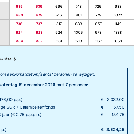
639
639
696
743
725
933
680
679
746
801
779
1022
738
737
817
883
857
1149
824
823
924
1005
973
1338
969
967
1101
1210
1167
1653
berekend)
el om aankomstdatum/aantal personen te wijzigen.
zaterdag 19 december 2026 met 7 personen:
76,00 p.p.)
€
3.332,00
age SGR + Calamiteitenfonds
€
57,50
 jaar (€ 2,75 p.p.p.n.)
€
134,75
.p.)
€
3.524,25