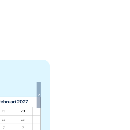
februari 2027
maart 2027
13
20
27
06
13
20
27
za
za
za
za
za
za
za
7
7
7
7
7
7
7