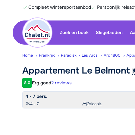
Compleet wintersportaanbod
Persoonlijk reisad
Zoek en boek
Skigebieden
Aa
Home
Frankrijk
Paradiski - Les Arcs
Arc 1800
Appa
Appartement Le
Belmont
Erg goed
2 reviews
8,0
Klantwaardering
4 - 7 pers.
4 - 7
2
slaapk.