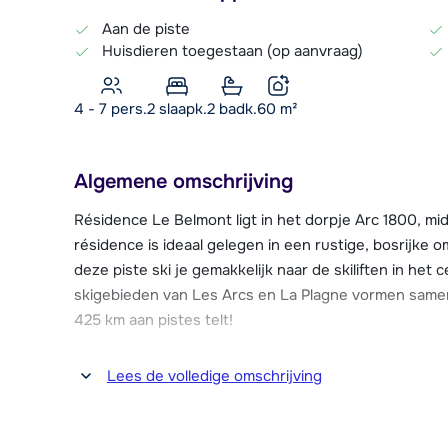
Aan de piste
Huisdieren toegestaan (op aanvraag)
4 - 7 pers.
2
slaapk.
2 badk.
60
m²
Algemene omschrijving
Résidence Le Belmont ligt in het dorpje Arc 1800, mi
résidence is ideaal gelegen in een rustige, bosrijke 
deze piste ski je gemakkelijk naar de skiliften in het
skigebieden van Les Arcs en La Plagne vormen samen h
425 km aan pistes telt!
In het centrum van het autovrije Arc 1800 bevinden zi
Lees de volledige omschrijving
skiverhuur, een supermarkt, restaurants en bars, 
wellnessfaciliteiten. Het centrum ligt op ca. 500 met