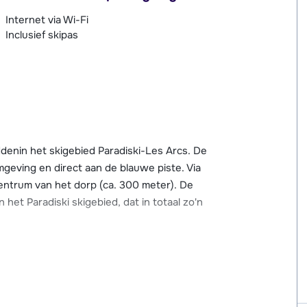
Internet via Wi-Fi
Inclusief skipas
ddenin het skigebied Paradiski-Les Arcs. De
omgeving en direct aan de blauwe piste. Via
 centrum van het dorp (ca. 300 meter). De
et Paradiski skigebied, dat in totaal zo'n
ch o.a. skischolen, (sport)winkels met
een bowling en overdekt zwembad met
er afstand van de résidence.