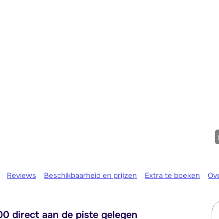
We zijn er
Reviews
Beschikbaarheid en prijzen
Extra te boeken
Ov
0 direct aan de piste gelegen