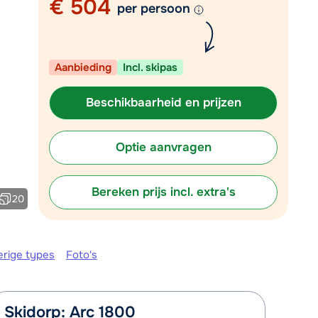
€ 504
Vul het contactformulier in
per persoon
Mail naar info@chalet.nl
 vandaag tot 17:30 uur.
Aanbieding
Incl. skipas
Beschikbaarheid en prijzen
Optie aanvragen
Bereken prijs incl. extra's
20
erige types
Foto's
Skidorp: Arc 1800