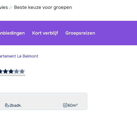
vies
Beste keuze voor groepen
nbiedingen
Kort verblijf
Groepsreizen
rtement Le Belmont
Be
2
badk.
60
m²