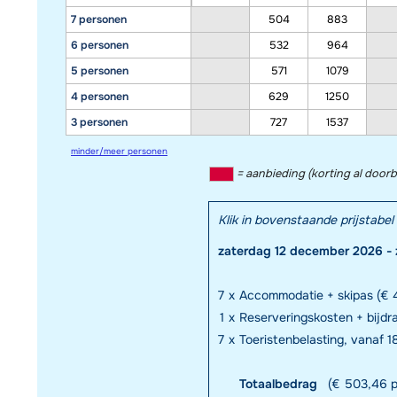
7 personen
504
883
6 personen
532
964
5 personen
571
1079
4 personen
629
1250
3 personen
727
1537
minder/meer personen
= aanbieding (korting al door
Klik in bovenstaande prijstab
zaterdag 12 december 2026 - 
7
x
Accommodatie + skipas (€ 4
1
x
Reserveringskosten + bijdr
7
x
Toeristenbelasting, vanaf 18
Totaalbedrag
(€ 503,46 p