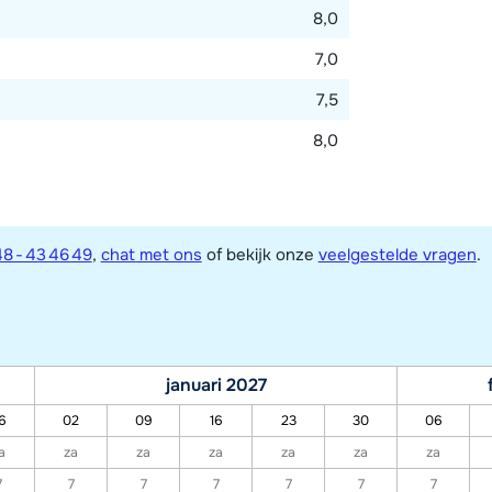
8,0
7,0
7,5
8,0
8 - 43 46 49
,
chat met ons
of bekijk onze
veelgestelde vragen
.
januari 2027
6
02
09
16
23
30
06
a
za
za
za
za
za
za
7
7
7
7
7
7
7