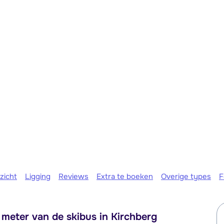
Morgen o
zicht
Ligging
Reviews
Extra te boeken
Overige types
F
meter van de skibus in Kirchberg