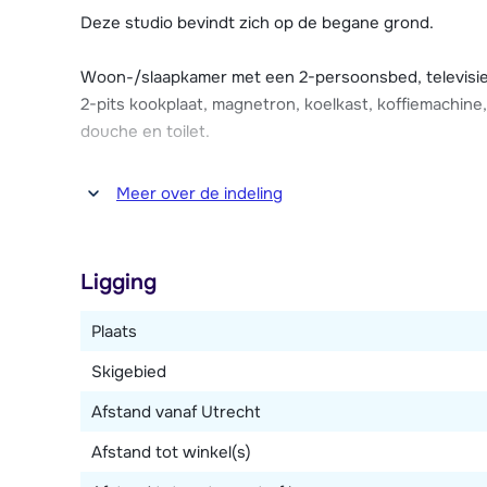
De appartementen Gabriele beschikken over WIFI-int
Deze studio bevindt zich op de begane grond.
skischoendroger. Er is geen parkeergelegenheid bij 
een parkeergarage (tegen betaling).
Woon-/slaapkamer met een 2-persoonsbed, televisie
2-pits kookplaat, magnetron, koelkast, koffiemachin
douche en toilet.
Verder beschikt de studio over een terras.
Meer over de indeling
Ligging
Plaats
Skigebied
Afstand vanaf Utrecht
Afstand tot winkel(s)