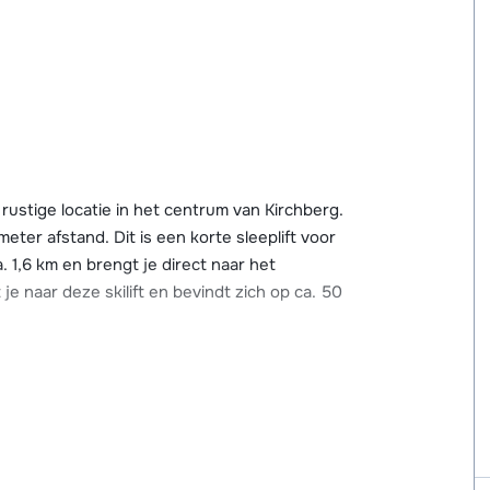
ustige locatie in het centrum van Kirchberg.
 meter afstand. Dit is een korte sleeplift voor
a. 1,6 km en brengt je direct naar het
je naar deze skilift en bevindt zich op ca. 50
ter afstand, hier vind je meerdere winkels,
ars en aprés-ski gelegenheden in de omgeving
zwembad, sauna, solarium en indoor tennis-
 een loipe.