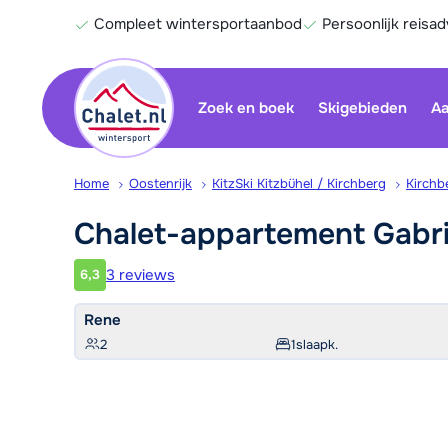
Compleet wintersportaanbod
Persoonlijk reisad
Zoek en boek
Skigebieden
Aa
Home
Oostenrijk
KitzSki Kitzbühel / Kirchberg
Kirchb
Chalet-appartement
Gabr
3 reviews
6,3
Klantwaardering
Rene
2
1
slaapk.