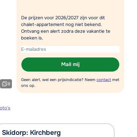
Plan een terugbelverzoek
De prijzen voor 2026/2027 zijn voor dit
m 09:00 uur weer beschikbaar:
chalet-appartement nog niet bekend.
Chat met wintersportspecialist
Ontvang een alert zodra deze vakantie te
boeken is.
Bel ons via 0348 - 43 46 49
Mail mij
Geen alert, wel een prijsindicatie? Neem
contact
met
8
ons op.
oto's
Skidorp: Kirchberg