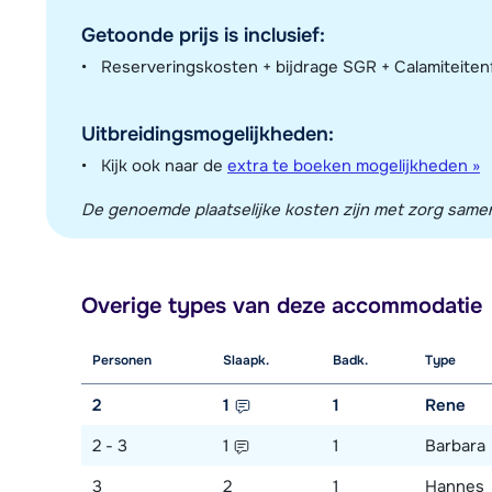
Getoonde prijs is inclusief:
Reserveringskosten + bijdrage SGR + Calamiteite
Uitbreidingsmogelijkheden:
Kijk ook naar de
extra te boeken mogelijkheden »
De genoemde plaatselijke kosten zijn met zorg sameng
Overige types van deze accommodatie
Personen
Slaapk.
Badk.
Type
2
1
1
Rene
2 - 3
1
1
Barbara
3
2
1
Hannes