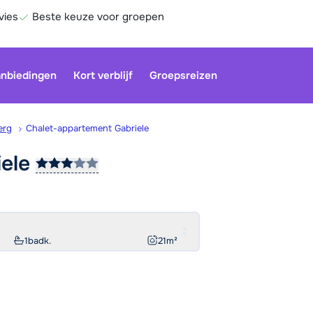
vies
Beste keuze voor groepen
nbiedingen
Kort verblijf
Groepsreizen
erg
Chalet-appartement Gabriele
iele
Onze klan
gesloten.
gebruiken
Be
1
badk.
21
m²