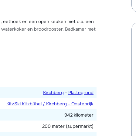
ernetverbinding en er is een skiberging met
het chalet-appartement. Op ca. 200 meter is
, eethoek en een open keuken met o.a. een
e, waterkoker en broodrooster. Badkamer met
Kirchberg
-
Plattegrond
KitzSki Kitzbühel / Kirchberg - Oostenrijk
942 kilometer
200 meter (supermarkt)