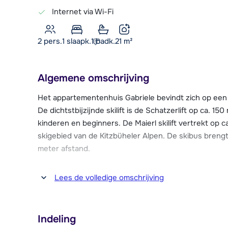
Internet via Wi-Fi
2 pers.
1
slaapk.
1 badk.
21
m²
Algemene omschrijving
Het appartementenhuis Gabriele bevindt zich op een r
De dichtstbijzijnde skilift is de Schatzerlift op ca. 150
kinderen en beginners. De Maierl skilift vertrekt op c
skigebied van de Kitzbüheler Alpen. De skibus brengt 
meter afstand.
Het gezellige centrum van Kirchberg ligt op ca. 50 me
Lees de volledige omschrijving
restaurants en een skischool. Ook zijn er diverse b
te vinden. Verder vind je in Kirchberg een openbaar 
en squashbaan. Op ca. 200 meter van Gabriele begint
Indeling