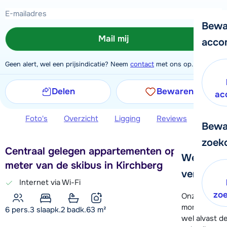
Bewa
Mail mij
acco
Geen alert, wel een prijsindicatie? Neem
contact
met ons op.
Delen
Bewaren
ac
Foto's
Overzicht
Ligging
Reviews
Extra 
Bewa
zoek
Centraal gelegen appartementen op 50
We helpe
meter van de skibus in Kirchberg
verder!
Internet via Wi-Fi
zo
Onze klanten
moment hela
6 pers.
3
slaapk.
2 badk.
63
m²
wel alvast d