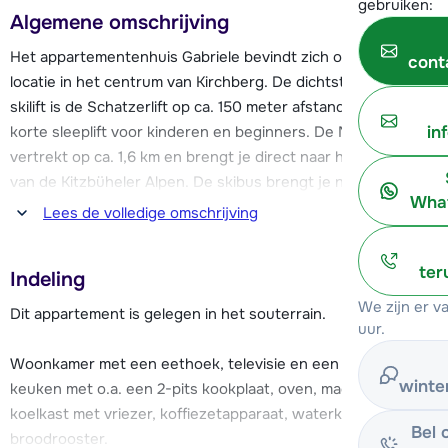
gebruiken:
Algemene omschrijving
Het appartementenhuis Gabriele bevindt zich op een rustige
cont
locatie in het centrum van Kirchberg. De dichtstbijzijnde
skilift is de Schatzerlift op ca. 150 meter afstand. Dit is een
korte sleeplift voor kinderen en beginners. De Maierl skilift
in
vertrekt op ca. 1,6 km en brengt je direct naar het skigebied
van de Kitzbüheler Alpen. De skibus brengt je naar deze
What
skilift en bevindt zich op ca. 50 meter afstand.
Lees de volledige omschrijving
Het gezellige centrum van Kirchberg ligt op ca. 50 meter
ter
Indeling
afstand, hier vind je meerdere winkels, restaurants en een
skischool. Ook zijn er diverse bars en aprés-ski
We zijn er 
Dit appartement is gelegen in het souterrain.
uur.
gelegenheden in de omgeving te vinden. Verder vind je in
Kirchberg een openbaar zwembad, sauna, solarium en
Woonkamer met een eethoek, televisie en een kleine
indoor tennis- en squashbaan. Op ca. 200 meter van
winte
keuken met o.a. een 2-pits kookplaat, oven, magnetron,
Gabriele begint een loipe.
koelkast met vriezer, koffiezetapparaat, waterkoker en
Bel 
broodrooster.