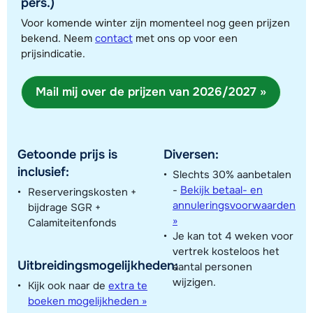
pers.)
Voor komende winter zijn momenteel nog geen prijzen
bekend. Neem
contact
met ons op voor een
prijsindicatie.
Mail mij over de prijzen van 2026/2027 »
Toon alle accommodaties in dit gebied
Deze kaart geeft een indicatie van de ligging van onze accommodaties. De
Getoonde prijs is
Diversen:
exacte locatie kan enigszins afwijken.
inclusief:
Slechts 30% aanbetalen
-
Bekijk betaal- en
Reserveringskosten +
annuleringsvoorwaarden
bijdrage SGR +
»
Calamiteitenfonds
Je kan tot 4 weken voor
vertrek kosteloos het
Uitbreidingsmogelijkheden:
aantal personen
wijzigen.
Kijk ook naar de
extra te
boeken mogelijkheden »