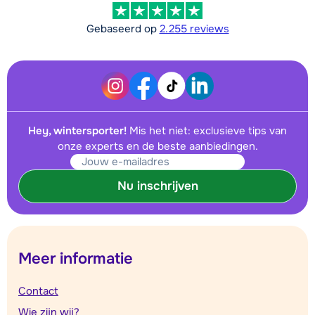
Gebaseerd op
2.255 reviews
Hey, wintersporter!
Mis het niet: exclusieve tips van
onze experts en de beste aanbiedingen.
Nu inschrijven
Meer informatie
Contact
Wie zijn wij?