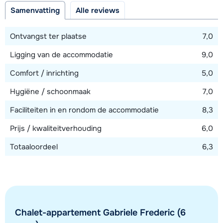
Samenvatting
Alle reviews
Afstand tot skilift
1600 meter (Maierlbahn)
Ontvangst ter plaatse
7,0
Afstand tot loipe
Ligging van de accommodatie
9,0
200 meter
Comfort / inrichting
5,0
Afstand tot skibushalte
50 meter
Hygiëne / schoonmaak
7,0
Faciliteiten in en rondom de accommodatie
8,3
Bekijk kaart
Prijs / kwaliteitverhouding
6,0
Totaaloordeel
6,3
Chalet-appartement Gabriele Frederic (6