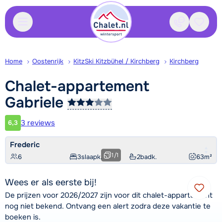
Contact
Bewaa
Home
Oostenrijk
KitzSki Kitzbühel / Kirchberg
Kirchberg
Chalet-appartement
Gabriele
3 reviews
6,3
Klantwaardering
Frederic
1
/
1
6
3
slaapk.
2
badk.
63
m²
Wees er als eerste bij!
De prijzen voor 2026/2027 zijn voor dit chalet-appartement
nog niet bekend. Ontvang een alert zodra deze vakantie te
boeken is.