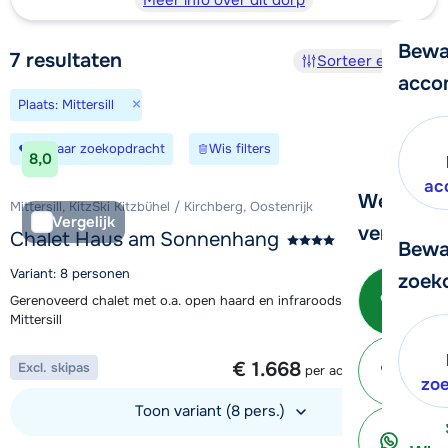
Meer info over dit dorp
Bewa
7
resultaten
Sorteer en filter
acco
×
Plaats: Mittersill
Bewaar zoekopdracht
Wis filters
8,0
ac
We helpe
Mittersill, KitzSki Kitzbühel / Kirchberg, Oostenrijk
Vergelijk
verder!
Chalet Haus am Sonnenhang
Bewa
Variant: 8 personen
zoek
Bel 
Gerenoveerd chalet met o.a. open haard en infraroodsauna in
Mittersill
1 week vanaf
€ 1.668
Excl. skipas
per accommodatie
ter
zo
Toon variant (8 pers.)