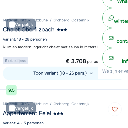
What
Bekijk accommodatie
Mittersill, KitzSki Kitzbühel / Kirchberg, Oostenrijk
winte
Vergelijk
Chalet Oberfilzbach
Variant: 18 - 26 personen
cont
Ruim en modern ingericht chalet met sauna in Mittersill
1 week vanaf
€ 3.708
in
Excl. skipas
per accommodatie
We zijn er v
Toon variant (18 - 26 pers.)
Bekijk accommodatie
9,5
Mittersill, KitzSki Kitzbühel / Kirchberg, Oostenrijk
Vergelijk
Appartement Feiel
Variant: 4 - 5 personen