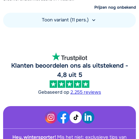
Prijzen nog onbekend
Toon variant (11 pers.)
Bekijk accommodatie
Klanten beoordelen ons als uitstekend -
4,8 uit 5
Gebaseerd op
2.255 reviews
Hey, wintersporter!
Mis het niet: exclusieve tips van