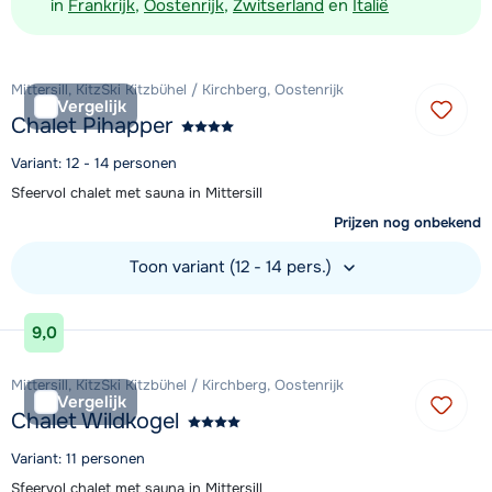
in
Frankrijk
,
Oostenrijk
,
Zwitserland
en
Italië
Mittersill, KitzSki Kitzbühel / Kirchberg, Oostenrijk
Vergelijk
Chalet Pihapper
Variant: 12 - 14 personen
Sfeervol chalet met sauna in Mittersill
Prijzen nog onbekend
Toon variant (12 - 14 pers.)
Bekijk accommodatie
9,0
Mittersill, KitzSki Kitzbühel / Kirchberg, Oostenrijk
Vergelijk
Chalet Wildkogel
Variant: 11 personen
Sfeervol chalet met sauna in Mittersill