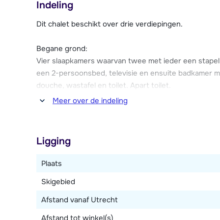
Indeling
Het centrum van Rauris ligt op ca. 1.5 kilometer afsta
diverse winkels, supermarkt en restaurants.
Dit chalet beschikt over drie verdiepingen.
Chalet Golden Hirsch beschikt over drie parkeerplaa
Begane grond:
Vier slaapkamers waarvan twee met ieder een stape
Jongerengroepen zijn in deze accommodatie niet to
een 2-persoonsbed, televisie en ensuite badkamer m
douche, wastafel en toilet. Apart toilet.
Meer over de indeling
Eerste verdieping:
Woonkamer met zithoek, televisie en houtkachel. Voll
kookplaten, oven, magnetron, vaatwasser, koelkast m
Ligging
waterkoker.
Plaats
Slaapkamer met 2-persoonsbed, televisie en ensuite 
Skigebied
Souterrain:
Afstand vanaf Utrecht
Wasmachine en wasdroger.
Afstand tot winkel(s)