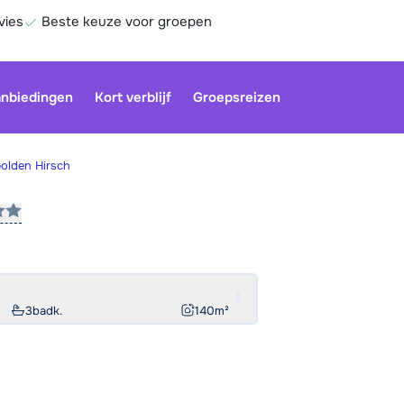
vies
Beste keuze voor groepen
nbiedingen
Kort verblijf
Groepsreizen
Golden Hirsch
Be
3
badk.
140
m²