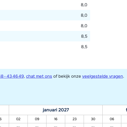
8,0
8,0
8,0
8,5
8,5
8 - 43 46 49
,
chat met ons
of bekijk onze
veelgestelde vragen
.
januari 2027
6
02
09
16
23
30
06