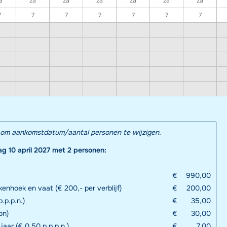
a
za
za
za
za
za
za
7
7
7
7
7
7
7
el om aankomstdatum/aantal personen te wijzigen.
ag 10 april 2027 met 2 personen:
€
990,00
enhoek en vaat (€ 200,- per verblijf)
€
200,00
.p.p.n.)
€
35,00
on)
€
30,00
 jaar (€ 0,50 p.p.p.n.)
€
7,00