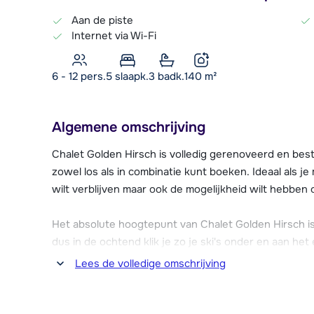
Aan de piste
Internet via Wi-Fi
6 - 12 pers.
5
slaapk.
3 badk.
140
m²
Algemene omschrijving
Chalet Golden Hirsch is volledig gerenoveerd en best
zowel los als in combinatie kunt boeken. Ideaal als je
wilt verblijven maar ook de mogelijkheid wilt hebben
Het absolute hoogtepunt van Chalet Golden Hirsch is d
dus in de ochtend klik je zo je ski's onder en aan het
aan het chalet. Het dalstation van de Kreuzbodenbah
Lees de volledige omschrijving
Hirsch. Het skigebied van Rauris is zeer overzichtelijk 
altijd wel weer tegen.