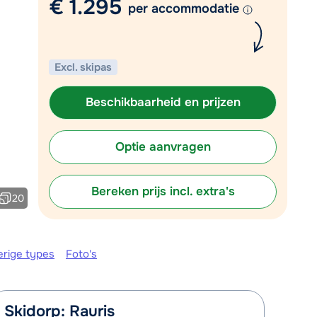
€ 1.295
Mail naar info@chalet.nl
per accommodatie
r vandaag tot 13:00 uur.
Excl. skipas
Beschikbaarheid en prijzen
Optie aanvragen
Bereken prijs incl. extra's
20
erige types
Foto's
Skidorp: Rauris