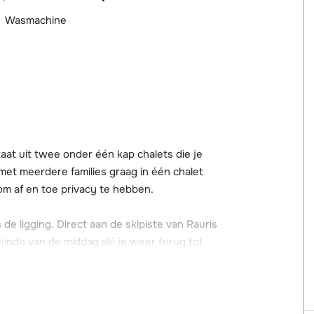
Wasmachine
aat uit twee onder één kap chalets die je
 met meerdere families graag in één chalet
 om af en toe privacy te hebben.
e ligging. Direct aan de skipiste van Rauris
 einde van de middag ski je weer terug tot
n ligt op 700 meter van Chalet Golden
dus ook al ga je er zelf op uit, kom je elkaar