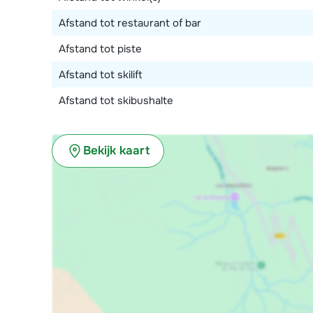
Verder is er een terras, skiberging (gedeeld met and
Afstand tot restaurant of bar
parkeerplaatsen in de garage.
Afstand tot piste
Afstand tot skilift
Afstand tot skibushalte
Bekijk kaart