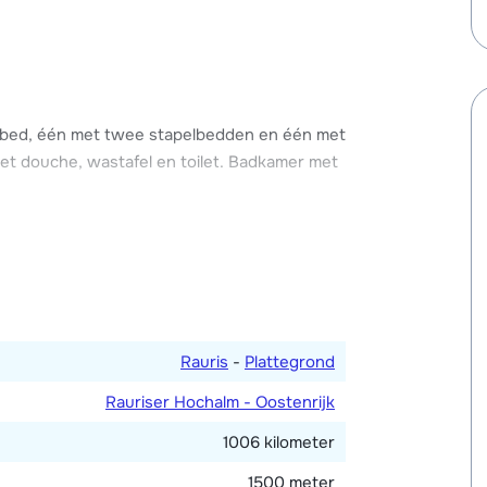
nd van Chalet Golden Hirsch. Hier vind je
tsen waarvan twee in een garage.
lbed, één met twee stapelbedden en één met
egestaan.
et douche, wastafel en toilet. Badkamer met
edig ingerichte keuken met o.a. vier
et vriesgedeelte, koffiezetapparaat en
Rauris
-
Plattegrond
badkamer met douche, wastafel en toilet.
Rauriser Hochalm - Oostenrijk
1006 kilometer
1500 meter