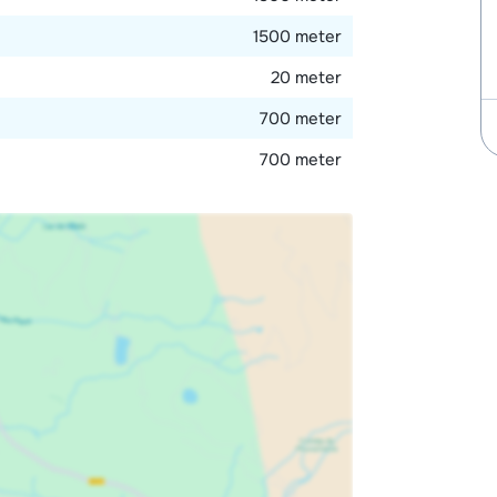
ere gasten) en beschik je over twee
1500 meter
20 meter
700 meter
700 meter