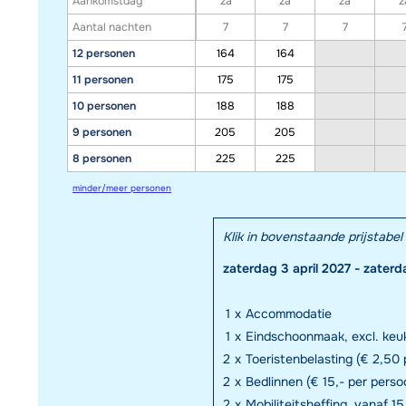
Aankomstdag
za
za
za
z
Aantal nachten
7
7
7
12 personen
164
164
11 personen
175
175
10 personen
188
188
9 personen
205
205
8 personen
225
225
minder/meer personen
Klik in bovenstaande prijstab
zaterdag 3 april 2027 - zaterd
1
x
Accommodatie
1
x
Eindschoonmaak, excl. keuk
2
x
Toeristenbelasting (€ 2,50 p
2
x
Bedlinnen (€ 15,- per perso
2
x
Mobiliteitsheffing, vanaf 15