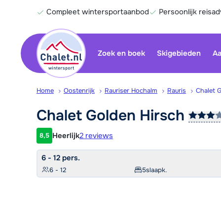
Compleet wintersportaanbod
Persoonlijk reisad
Zoek en boek
Skigebieden
Aa
Home
Oostenrijk
Rauriser Hochalm
Rauris
Chalet 
Chalet Golden
Hirsch
Heerlijk
2 reviews
8,5
Klantwaardering
6 - 12 pers.
6 - 12
5
slaapk.