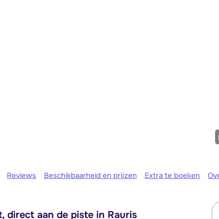
We zijn e
Reviews
Beschikbaarheid en prijzen
Extra te boeken
Ov
 direct aan de piste in Rauris