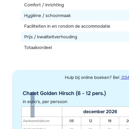
Comfort / inrichting
Hygiëne / schoonmaak
Faciliteiten in en rondom de accommodatie
Prijs / kwaliteitverhouding
Totaaloordeel
Hulp bij online boeken? Bel
034
Chalet Golden Hirsch (6 - 12 pers.)
in euro's, per persoon
december 2026
Aankomstdatum
05
12
19
2