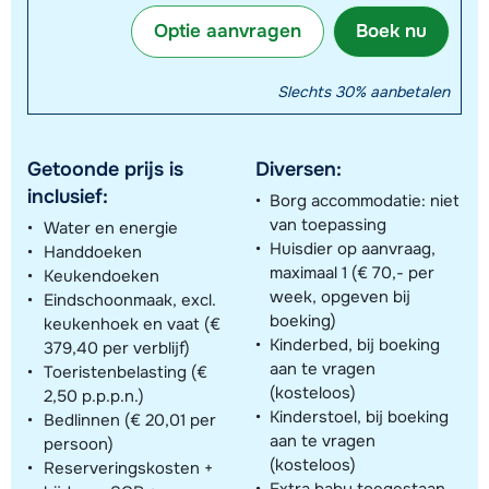
Optie aanvragen
Boek nu
Slechts 30% aanbetalen
Getoonde prijs is
Diversen:
inclusief:
Borg accommodatie: niet
van toepassing
Water en energie
Huisdier op aanvraag,
Handdoeken
maximaal 1 (€ 70,- per
Keukendoeken
week, opgeven bij
Eindschoonmaak, excl.
boeking)
keukenhoek en vaat (€
Kinderbed, bij boeking
379,40 per verblijf)
aan te vragen
Toeristenbelasting (€
(kosteloos)
2,50 p.p.p.n.)
Kinderstoel, bij boeking
Bedlinnen (€ 20,01 per
aan te vragen
persoon)
(kosteloos)
Reserveringskosten +
Extra baby toegestaan,