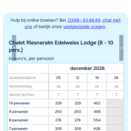
Hulp bij online boeken? Bel
0348 - 43 46 49
,
chat met
ons
of bekijk onze
veelgestelde vragen
.
Chalet Riesneralm Edelweiss Lodge (8 - 10
Toon alle accommodaties in dit gebied
pers.)
Deze kaart geeft een indicatie van de ligging van onze accommodaties. De
in euro's, per persoon
exacte locatie kan enigszins afwijken.
december 2026
Aankomstdatum
05
12
19
26
Aankomstdag
za
za
za
za
Aantal nachten
7
7
7
7
10 personen
229
229
452
9 personen
250
250
498
8 personen
276
276
554
7 personen
309
309
628