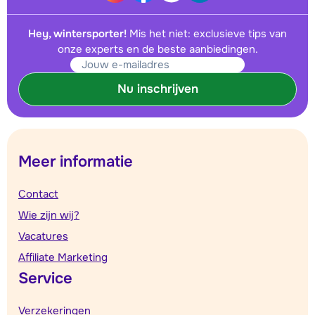
Hey, wintersporter!
Mis het niet: exclusieve tips van
onze experts en de beste aanbiedingen.
Nu inschrijven
Meer informatie
Contact
Wie zijn wij?
Vacatures
Affiliate Marketing
Service
Verzekeringen