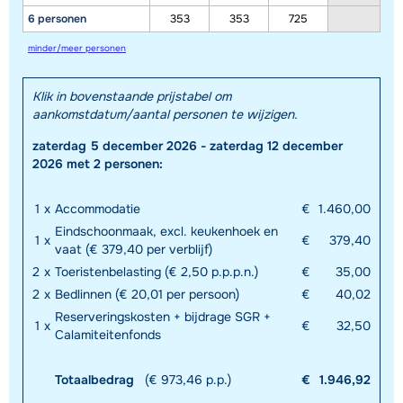
6 personen
353
353
725
minder/meer personen
Klik in bovenstaande prijstabel om
aankomstdatum/aantal personen te wijzigen.
zaterdag 5 december 2026 - zaterdag 12 december
2026 met 2 personen:
1
x
Accommodatie
€
1.460,00
Eindschoonmaak, excl. keukenhoek en
1
x
€
379,40
vaat (€ 379,40 per verblijf)
2
x
Toeristenbelasting (€ 2,50 p.p.p.n.)
€
35,00
2
x
Bedlinnen (€ 20,01 per persoon)
€
40,02
Reserveringskosten + bijdrage SGR +
1
x
€
32,50
Calamiteitenfonds
Totaalbedrag
(€ 973,46 p.p.)
€
1.946,92