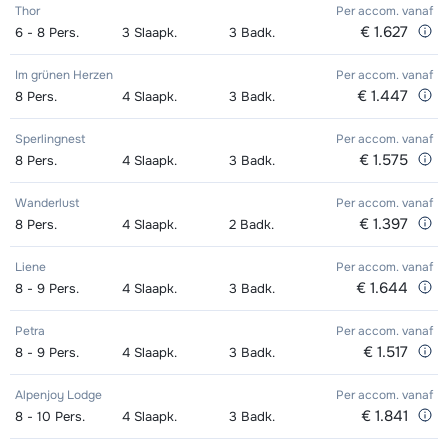
Thor
Per accom.
vanaf
€ 1.627
6 - 8
Pers.
3
Slaapk.
3
Badk.
Im grünen Herzen
Per accom.
vanaf
€ 1.447
8
Pers.
4
Slaapk.
3
Badk.
Sperlingnest
Per accom.
vanaf
€ 1.575
8
Pers.
4
Slaapk.
3
Badk.
Wanderlust
Per accom.
vanaf
€ 1.397
8
Pers.
4
Slaapk.
2
Badk.
Liene
Per accom.
vanaf
€ 1.644
8 - 9
Pers.
4
Slaapk.
3
Badk.
Petra
Per accom.
vanaf
€ 1.517
8 - 9
Pers.
4
Slaapk.
3
Badk.
Alpenjoy Lodge
Per accom.
vanaf
€ 1.841
8 - 10
Pers.
4
Slaapk.
3
Badk.