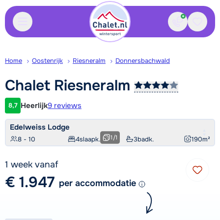
Contact
Bewaa
Home
Oostenrijk
Riesneralm
Donnersbachwald
Chalet
Riesneralm
Heerlijk
9 reviews
8,7
Klantwaardering
Edelweiss Lodge
1
/
1
8 - 10
4
slaapk.
3
badk.
190
m²
1 week vanaf
€ 1.947
per accommodatie