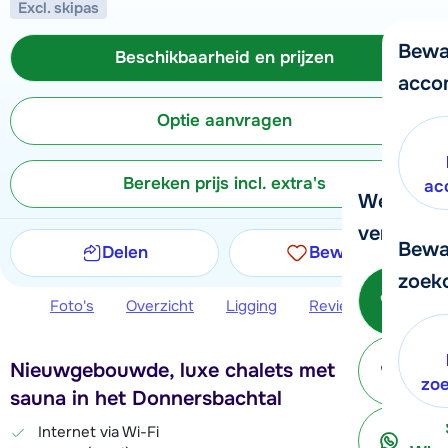
Excl. skipas
Bewa
Beschikbaarheid en prijzen
acco
Optie aanvragen
Bereken prijs incl. extra's
ac
We helpe
verder!
Bewa
Delen
Bewaren
zoek
Bel 
Foto's
Overzicht
Ligging
Reviews
Beschi
Nieuwgebouwde, luxe chalets met privé-
ter
zo
sauna in het Donnersbachtal
Internet via Wi-Fi