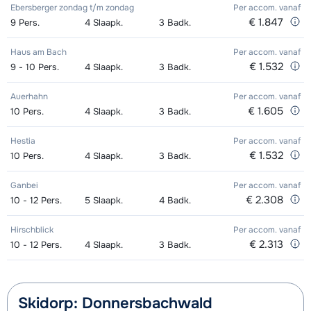
Ebersberger zondag t/m zondag
Per accom.
vanaf
€ 1.847
9
Pers.
4
Slaapk.
3
Badk.
Haus am Bach
Per accom.
vanaf
€ 1.532
9 - 10
Pers.
4
Slaapk.
3
Badk.
Auerhahn
Per accom.
vanaf
€ 1.605
10
Pers.
4
Slaapk.
3
Badk.
Hestia
Per accom.
vanaf
€ 1.532
10
Pers.
4
Slaapk.
3
Badk.
Ganbei
Per accom.
vanaf
€ 2.308
10 - 12
Pers.
5
Slaapk.
4
Badk.
Hirschblick
Per accom.
vanaf
€ 2.313
10 - 12
Pers.
4
Slaapk.
3
Badk.
Skidorp: Donnersbachwald