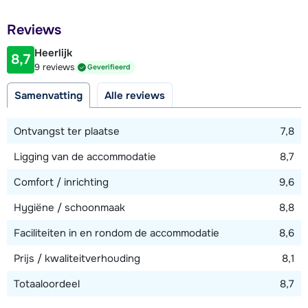
meter) vind je een gezellige, typisch Oostenrijkse "Uhrige
De getoonde afbeeldingen dienen ter indicatie.
Hütte" waar je gezellig een drankje kunt drinken.
Afstand tot restaurant of bar
Reviews
1500 meter
Groepen jongeren onder de 25 jaar zijn in de Riesneralm
Heerlijk
8,7
Afstand tot piste
9 reviews
Geverifieerd
chalets niet toegestaan.
1500 meter
Samenvatting
Alle reviews
Afstand tot skilift
1500 meter
Ontvangst ter plaatse
7,8
Ligging van de accommodatie
8,7
Bekijk kaart
Comfort / inrichting
9,6
Hygiëne / schoonmaak
8,8
Faciliteiten in en rondom de accommodatie
8,6
Prijs / kwaliteitverhouding
8,1
Totaaloordeel
8,7