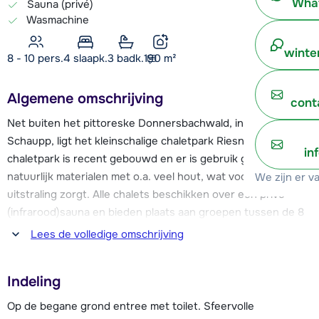
What
Sauna (privé)
Wasmachine
winte
8 - 10 pers.
4
slaapk.
3 badk.
190
m²
Algemene omschrijving
cont
Net buiten het pittoreske Donnersbachwald, in de wijk
Schaupp, ligt het kleinschalige chaletpark Riesneralm. Het
in
chaletpark is recent gebouwd en er is gebruik gemaakt van
natuurlijk materialen met o.a. veel hout, wat voor een luxe
We zijn er v
uitstraling zorgt. Alle chalets beschikken over een privé-
(infrarood)sauna en bieden plaats aan groepen tussen de 8
en 12 personen. Het chaletpark ligt midden in de natuur van
Lees de volledige omschrijving
het Donnersbachtal, aan een kabbelende beek en weg van
de drukte. Een ideale plek voor een familievakantie en om
Indeling
heerlijk tot rust te komen.
Op de begane grond entree met toilet. Sfeervolle
Op zo'n 1,5 km afstand van het chaletpark vind je de