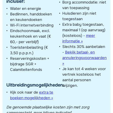
inclusief:
Borg accommodatie: niet
van toepassing
Water en energie
Huisdieren zijn niet
Bedlinnen, handdoeken
toegestaan
en keukendoeken
Extra baby toegestaan,
Wi-Fi internetverbinding
maximaal 1 (op aanvraag)
Eindschoonmaak, excl.
(kosteloos)
-
meer
keukenhoek en vaat (€
informatie »
60,- per verblijf)
Slechts 30% aanbetalen
Toeristenbelasting (€
-
Bekijk betaal- en
3,50 p.p.p.n.)
annuleringsvoorwaarden
Reserveringskosten +
»
bijdrage SGR +
Je kan tot 4 weken voor
Calamiteitenfonds
vertrek kosteloos het
aantal personen
Uitbreidingsmogelijkheden:
wijzigen.
Kijk ook naar de
extra te
boeken mogelijkheden »
De genoemde plaatselijke kosten zijn met zorg
samengesteld, maar blijven indicatief.