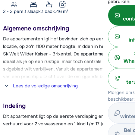
gebruiken:
2 - 3 pers.
1
slaapk.
1 badk.
46
m²
cont
Algemene omschrijving
De appartementen Igl Hof bevinden zich op een idyllische
in
locatie, op zo'n 1100 meter hoogte, midden in het skigebied
SkiWelt Wilder Kaiser - Brixental. De appartementen zijn
What
ideaal als je op een rustige, maar toch centrale locatie in het
skigebied wilt verblijven. Vanuit de appartementen geniet je
van een prachtig uitzicht over de omliggende bergtoppen en
ter
de skilift loopt praktisch langs de appartementen. Op zo'n
Lees de volledige omschrijving
150 meter afstand vanaf appartementen Igl Hof bevindt zich
Morgen om 0
de blauwe dalafdaling richting Westendorf. 's Ochtends kan
beschikbaar:
Indeling
je dus als eerste de sporen over de vers geprepareerde
piste trekken richting de Choralmbahn of Rosenalmbahn.
Dit appartement ligt op de eerste verdieping en wordt
winte
verhuurd voor 2 volwassenen en 1 kind t/m 17 jaar.
Igl Hof bestaat uit vier appartementen geschikt voor 2 t/m 5
Bel 