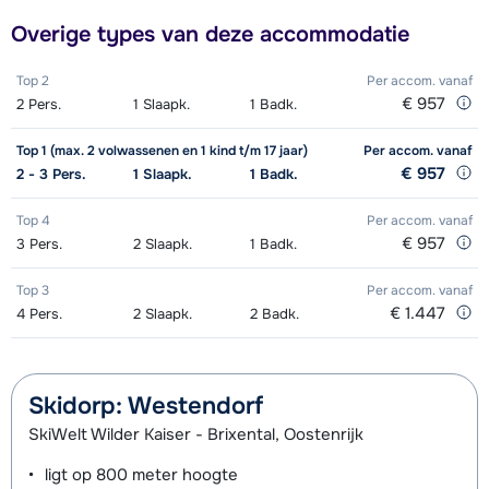
Zilver Snowboard (8 dagen)
€ 106,00
(8 dagen)
Overige types van deze accommodatie
Zilver Boots (8 dagen)
€ 49,00
Zilver Ski's + Stokken (8 dagen)
€ 106,00
Top 2
Per accom.
vanaf
€ 957
2
Pers.
1
Slaapk.
1
Badk.
Zilver Schoenen (8 dagen)
€ 49,00
Top 1 (max. 2 volwassenen en 1 kind t/m 17 jaar)
Per accom.
vanaf
Bronze Ski's + Schoenen + Stokken
€ 118,00
€ 957
2 - 3
Pers.
1
Slaapk.
1
Badk.
(8 dagen)
Top 4
Per accom.
vanaf
€ 957
3
Pers.
2
Slaapk.
1
Badk.
Bronze Ski's + Stokken (8 dagen)
€ 90,00
Top 3
Bronze Schoenen (8 dagen)
Per accom.
€ 43,00
vanaf
€ 1.447
4
Pers.
2
Slaapk.
2
Badk.
Skidorp: Westendorf
SkiWelt Wilder Kaiser - Brixental, Oostenrijk
ligt op
800 meter
hoogte