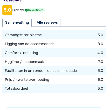
3 kilometer
5,0
1 review
Geverifieerd
Afstand tot piste
150 meter (dalafdaling)
Samenvatting
Alle reviews
Afstand tot skilift
2000 meter (via piste)
Ontvangst ter plaatse
5,0
Ligging van de accommodatie
8,0
Bekijk kaart
Comfort / inrichting
4,0
Hygiëne / schoonmaak
7,0
Faciliteiten in en rondom de accommodatie
5,0
Prijs / kwaliteitverhouding
6,0
Totaaloordeel
5,0