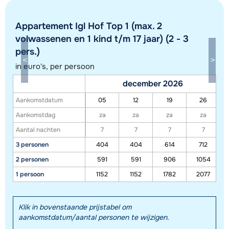
Appartement Igl Hof Top 1 (max. 2
volwassenen en 1 kind t/m 17 jaar) (2 - 3
pers.)
Toon alle accommodaties in dit gebied
in euro's, per persoon
Deze kaart geeft een indicatie van de ligging van onze accommodaties. De
december 2026
exacte locatie kan enigszins afwijken.
Aankomstdatum
05
12
19
26
Aankomstdag
za
za
za
za
Aantal nachten
7
7
7
7
3 personen
404
404
614
712
2 personen
591
591
906
1054
1 persoon
1152
1152
1782
2077
Klik in bovenstaande prijstabel om
aankomstdatum/aantal personen te wijzigen.