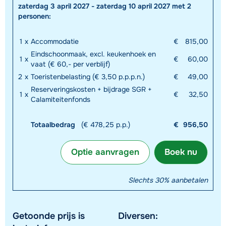
zaterdag 3 april 2027 - zaterdag 10 april 2027 met 2
personen:
1
x
Accommodatie
€
815,00
Eindschoonmaak, excl. keukenhoek en
1
x
€
60,00
vaat (€ 60,- per verblijf)
2
x
Toeristenbelasting (€ 3,50 p.p.p.n.)
€
49,00
Reserveringskosten + bijdrage SGR +
1
x
€
32,50
Calamiteitenfonds
Totaalbedrag
(€ 478,25 p.p.)
€
956,50
Optie aanvragen
Boek nu
Slechts 30% aanbetalen
Getoonde prijs is
Diversen: