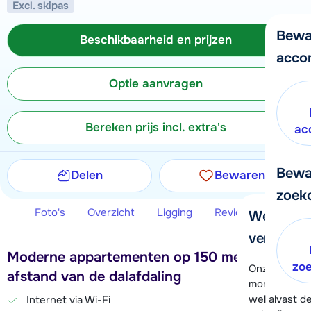
Excl. skipas
Bewa
Beschikbaarheid en prijzen
acco
Optie aanvragen
Bereken prijs incl. extra's
ac
Bewa
Delen
Bewaren
zoek
Foto's
Overzicht
Ligging
Reviews
Beschi
We helpe
verder!
Moderne appartementen op 150 meter
zo
Onze klanten
afstand van de dalafdaling
moment hela
wel alvast d
Internet via Wi-Fi