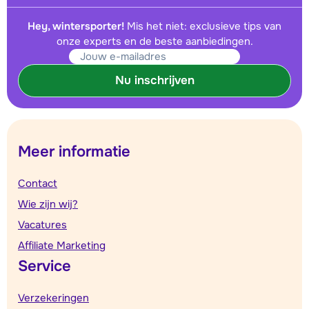
Hey, wintersporter!
Mis het niet: exclusieve tips van
onze experts en de beste aanbiedingen.
Nu inschrijven
Meer informatie
Contact
Wie zijn wij?
Vacatures
Affiliate Marketing
Service
Verzekeringen