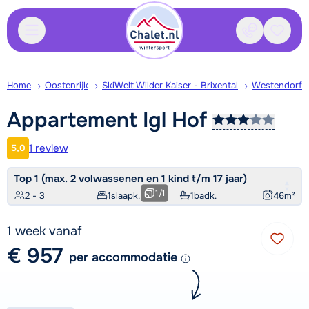
Contact
Bewaa
Home
Oostenrijk
SkiWelt Wilder Kaiser - Brixental
Westendorf
Appartement Igl
Hof
1 review
5,0
Klantwaardering
Top 1 (max. 2 volwassenen en 1 kind t/m 17 jaar)
1
/
1
2 - 3
1
slaapk.
1
badk.
46
m²
1 week vanaf
€ 957
per accommodatie