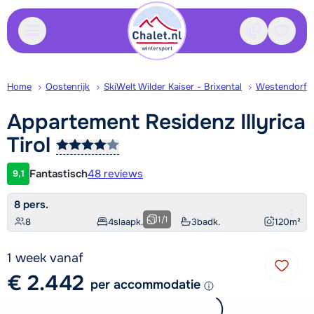
Contact
Bewaa
Home
Oostenrijk
SkiWelt Wilder Kaiser - Brixental
Westendorf
Appartement Residenz Illyrica
Tirol
Fantastisch
48 reviews
9,1
Klantwaardering
8 pers.
1
/
1
8
4
slaapk.
3
badk.
120
m²
1 week vanaf
€ 2.442
per accommodatie