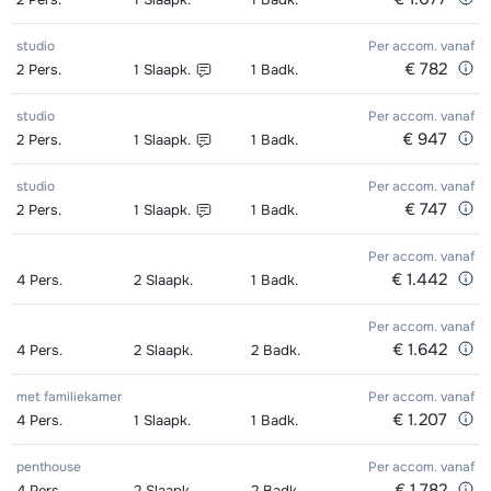
Zilver Schoenen (8 dagen)
€ 49,00
studio
Per accom.
vanaf
Bronze Ski's + Schoenen + Stokken
€ 118,00
€ 782
2
Pers.
1
Slaapk.
1
Badk.
(8 dagen)
studio
Per accom.
vanaf
€ 947
2
Pers.
1
Slaapk.
1
Badk.
Bronze Ski's + Stokken (8 dagen)
€ 90,00
studio
Bronze Schoenen (8 dagen)
Per accom.
€ 43,00
vanaf
€ 747
2
Pers.
1
Slaapk.
1
Badk.
Per accom.
vanaf
€ 1.442
4
Pers.
2
Slaapk.
1
Badk.
Per accom.
vanaf
€ 1.642
4
Pers.
2
Slaapk.
2
Badk.
met familiekamer
Per accom.
vanaf
€ 1.207
4
Pers.
1
Slaapk.
1
Badk.
penthouse
Per accom.
vanaf
€ 1.782
4
Pers.
2
Slaapk.
2
Badk.