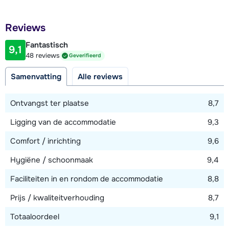
50 meter
Naast de receptie vind je een bar met lounge en het
Glennie's restaurant, waar je de dag onder het genot van
Afstand tot restaurant of bar
Reviews
25 meter
een drankje afsluit. In het gezellige centrum van Westendorf
zijn meer restaurants te vinden en in de directe omgeving
Fantastisch
9,1
Afstand tot piste
48 reviews
Geverifieerd
van de résidence vind je o.a. een bakker, twee
300 meter
supermarkten, een bank, apotheek en diverse winkels.
Samenvatting
Alle reviews
Afstand tot skilift
300 meter
Ontvangst ter plaatse
8,7
Ligging van de accommodatie
9,3
Bekijk kaart
Comfort / inrichting
9,6
Hygiëne / schoonmaak
9,4
Faciliteiten in en rondom de accommodatie
8,8
Prijs / kwaliteitverhouding
8,7
Totaaloordeel
9,1