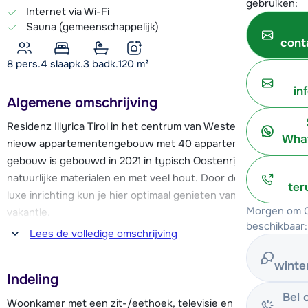
gebruiken:
Internet via Wi-Fi
Sauna (gemeenschappelijk)
cont
8 pers.
4
slaapk.
3 badk.
120
m²
in
Algemene omschrijving
Residenz Illyrica Tirol in het centrum van Westendorf is een
What
nieuw appartementengebouw met 40 appartementen. Het
gebouw is gebouwd in 2021 in typisch Oostenrijkse stijl met
natuurlijke materialen en met veel hout. Door de moderne en
ter
luxe inrichting kun je hier optimaal genieten van een fijne
Morgen om 0
vakantie.
beschikbaar:
Lees de volledige omschrijving
Op zo'n 300 meter van Residenz Illyrica Tirol vind je de
Schneeberg stoeltjeslift en de Sammer sleeplift. Hier bevindt
winte
Indeling
zich ook de skischool met oefenweide en de skiverhuur. Via
Bel 
deze blauwe piste heb je een verbinding naar de iets
Woonkamer met een zit-/eethoek, televisie en Bluetooth