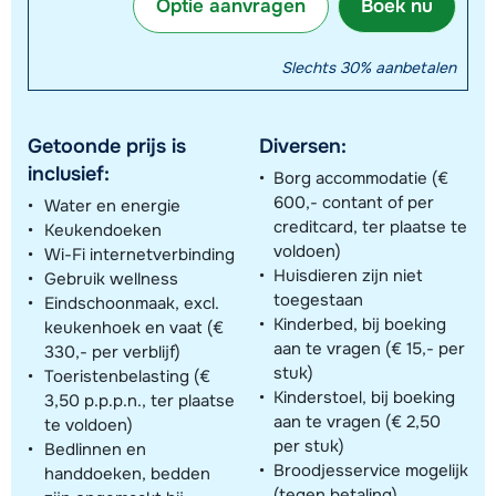
Optie aanvragen
Boek nu
Slechts 30% aanbetalen
Getoonde prijs is
Diversen:
inclusief:
Borg accommodatie (€
600,- contant of per
Water en energie
creditcard, ter plaatse te
Keukendoeken
voldoen)
Wi-Fi internetverbinding
Huisdieren zijn niet
Gebruik wellness
toegestaan
Eindschoonmaak, excl.
Kinderbed, bij boeking
keukenhoek en vaat (€
aan te vragen (€ 15,- per
330,- per verblijf)
stuk)
Toeristenbelasting (€
Kinderstoel, bij boeking
3,50 p.p.p.n., ter plaatse
aan te vragen (€ 2,50
te voldoen)
per stuk)
Bedlinnen en
Broodjesservice mogelijk
handdoeken, bedden
(tegen betaling)