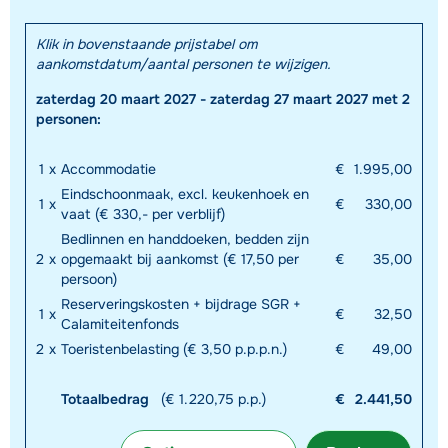
Klik in bovenstaande prijstabel om
aankomstdatum/aantal personen te wijzigen.
zaterdag 20 maart 2027 - zaterdag 27 maart 2027 met 2
personen:
1
x
Accommodatie
€
1.995,00
Eindschoonmaak, excl. keukenhoek en
1
x
€
330,00
vaat (€ 330,- per verblijf)
Bedlinnen en handdoeken, bedden zijn
2
x
opgemaakt bij aankomst (€ 17,50 per
€
35,00
persoon)
Reserveringskosten + bijdrage SGR +
1
x
€
32,50
Calamiteitenfonds
2
x
Toeristenbelasting (€ 3,50 p.p.p.n.)
€
49,00
Totaalbedrag
(€ 1.220,75 p.p.)
€
2.441,50