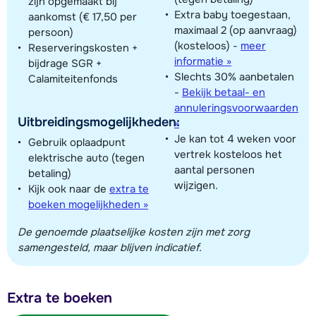
zijn opgemaakt bij
Extra baby toegestaan,
aankomst (€ 17,50 per
maximaal 2 (op aanvraag)
persoon)
(kosteloos)
-
meer
Reserveringskosten +
informatie »
bijdrage SGR +
Slechts 30% aanbetalen
Calamiteitenfonds
-
Bekijk betaal- en
annuleringsvoorwaarden
Uitbreidingsmogelijkheden:
»
Je kan tot 4 weken voor
Gebruik oplaadpunt
vertrek kosteloos het
elektrische auto (tegen
aantal personen
betaling)
wijzigen.
Kijk ook naar de
extra te
boeken mogelijkheden »
De genoemde plaatselijke kosten zijn met zorg
samengesteld, maar blijven indicatief.
Extra te boeken