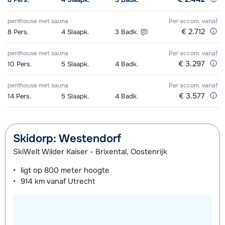
penthouse met sauna
Per accom.
vanaf
€ 2.712
8
Pers.
4
Slaapk.
3
Badk.
penthouse met sauna
Per accom.
vanaf
€ 3.297
10
Pers.
5
Slaapk.
4
Badk.
penthouse met sauna
Per accom.
vanaf
€ 3.577
14
Pers.
5
Slaapk.
4
Badk.
Skidorp: Westendorf
SkiWelt Wilder Kaiser - Brixental, Oostenrijk
ligt op
800 meter
hoogte
914 km
vanaf Utrecht