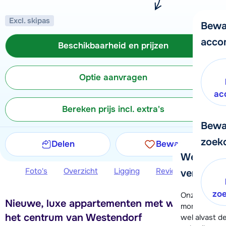
Excl. skipas
Bewa
acco
Beschikbaarheid en prijzen
Optie aanvragen
ac
Bereken prijs incl. extra's
Bewa
zoek
Delen
Bewaren
We helpe
Foto's
Overzicht
Ligging
Reviews
Beschi
verder!
zo
Onze klanten
Nieuwe, luxe appartementen met wellness in
moment hela
het centrum van Westendorf
wel alvast d