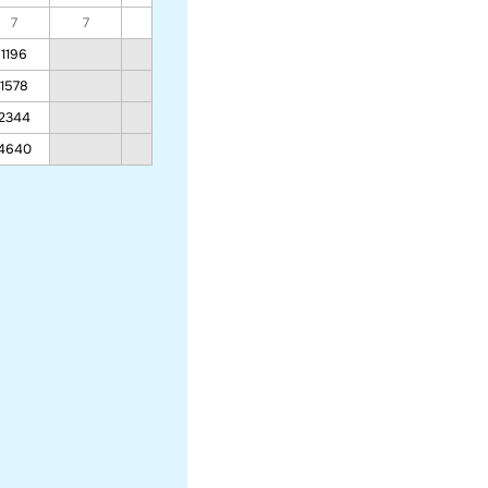
7
7
7
7
7
7
7
1196
767
749
496
496
1578
1007
983
645
645
2344
1486
1451
944
944
4640
2925
2855
1840
1840