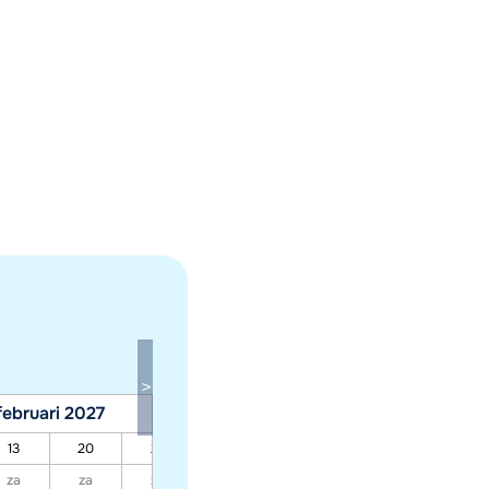
februari 2027
maart 2027
13
20
27
06
13
20
27
za
za
za
za
za
za
za