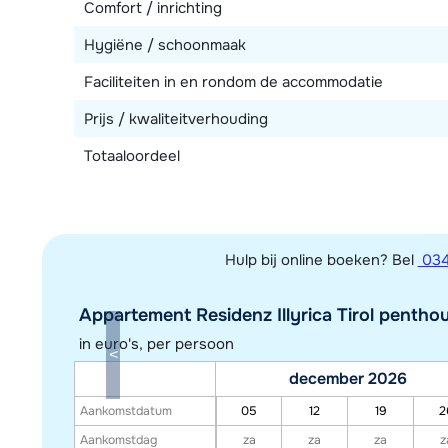
Comfort / inrichting
Hygiëne / schoonmaak
Faciliteiten in en rondom de accommodatie
Prijs / kwaliteitverhouding
Totaaloordeel
Hulp bij online boeken? Bel
034
Appartement Residenz Illyrica Tirol penthou
in euro's, per persoon
december 2026
Aankomstdatum
05
12
19
2
Aankomstdag
za
za
za
z