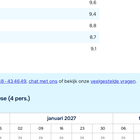
9,6
9,4
8,8
8,7
9,1
8 - 43 46 49
,
chat met ons
of bekijk onze
veelgestelde vragen
.
se (4 pers.)
januari 2027
6
02
09
16
23
30
06
a
za
za
za
za
za
za