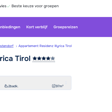
vies
Beste keuze voor groepen
nbiedingen
Kort verblijf
Groepsreizen
stendorf
Appartement Residenz Illyrica Tirol
yrica
Tirol
Be
2
badk.
97
m²