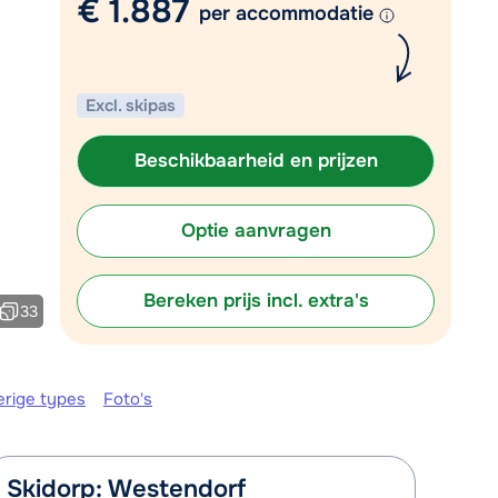
€ 1.887
Vul het contactformulier in
per accommodatie
Mail naar info@chalet.nl
 vandaag tot 17:30 uur.
Excl. skipas
Beschikbaarheid en prijzen
Optie aanvragen
Bereken prijs incl. extra's
33
erige types
Foto's
Skidorp: Westendorf