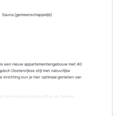
Sauna (gemeenschappelijk)
orf is een nieuw appartementengebouw met 40
sch Oostenrijkse stijl met natuurlijke
 inrichting kun je hier optimaal genieten van
 de Schneeberg stoeltjeslift en de Sammer
fenweide en de skiverhuur. Via deze blauwe
elegen Alpenrosenbahn en kom je in het
estendorf is er een goede verbinding richting