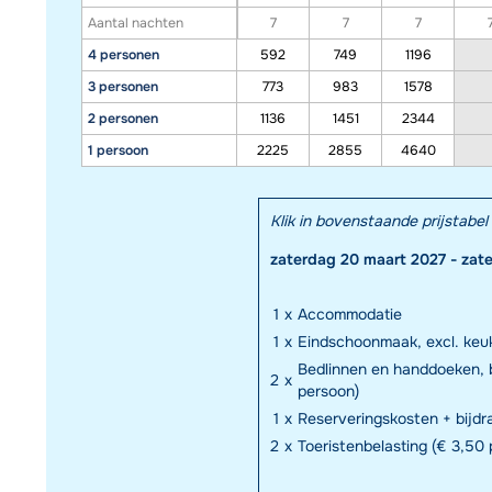
Aantal nachten
7
7
7
4 personen
592
749
1196
3 personen
773
983
1578
2 personen
1136
1451
2344
1 persoon
2225
2855
4640
Klik in bovenstaande prijstab
zaterdag 20 maart 2027 - zat
1
x
Accommodatie
1
x
Eindschoonmaak, excl. keuk
Bedlinnen en handdoeken, 
2
x
persoon)
1
x
Reserveringskosten + bijd
2
x
Toeristenbelasting (€ 3,50 p