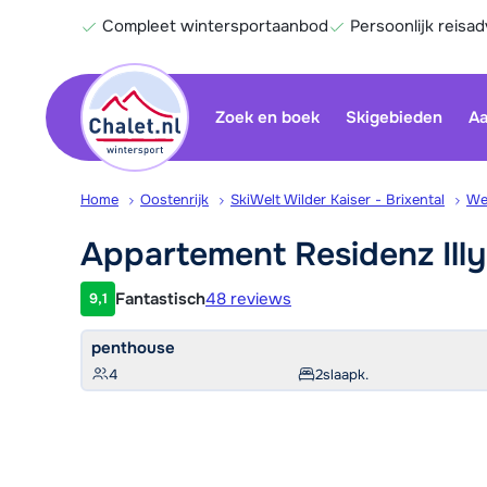
Compleet wintersportaanbod
Persoonlijk reisad
Zoek en boek
Skigebieden
Aa
Home
Oostenrijk
SkiWelt Wilder Kaiser - Brixental
We
Appartement Residenz Ill
Fantastisch
48 reviews
9,1
Klantwaardering
penthouse
4
2
slaapk.