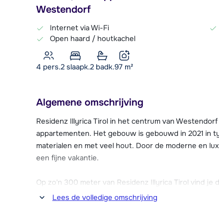
Westendorf
Internet via Wi-Fi
Open haard / houtkachel
4 pers.
2
slaapk.
2 badk.
97
m²
Algemene omschrijving
Residenz Illyrica Tirol in het centrum van Westend
appartementen. Het gebouw is gebouwd in 2021 in typi
materialen en met veel hout. Door de moderne en luxe
een fijne vakantie.
Op zo'n 300 meter van Residenz Illyrica Tirol vind je
sleeplift. Hier bevindt zich ook de skischool met oe
Lees de volledige omschrijving
piste heb je een verbinding naar de iets verderop g
skigebied SkiWelt Wilder Kaiser - Brixental. Vanuit W