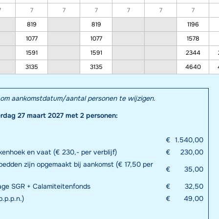
7
7
7
7
7
7
7
819
819
1196
1077
1077
1578
1591
1591
2344
3135
3135
4640
el om aankomstdatum/aantal personen te wijzigen.
erdag 27 maart 2027 met 2 personen:
€
1.540,00
enhoek en vaat (€ 230,- per verblijf)
€
230,00
bedden zijn opgemaakt bij aankomst (€ 17,50 per
€
35,00
rage SGR + Calamiteitenfonds
€
32,50
.p.p.n.)
€
49,00