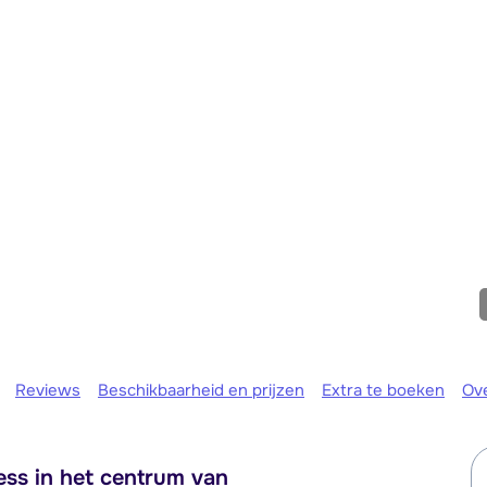
We zijn er
Reviews
Beschikbaarheid en prijzen
Extra te boeken
Ov
ss in het centrum van