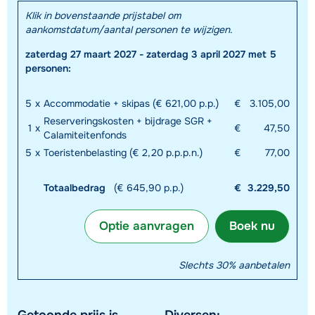
Klik in bovenstaande prijstabel om
aankomstdatum/aantal personen te wijzigen.
zaterdag 27 maart 2027 - zaterdag 3 april 2027 met 5
personen:
5
x
Accommodatie + skipas (€ 621,00 p.p.)
€
3.105,00
Reserveringskosten + bijdrage SGR +
1
x
€
47,50
Calamiteitenfonds
5
x
Toeristenbelasting (€ 2,20 p.p.p.n.)
€
77,00
Totaalbedrag
(€ 645,90 p.p.)
€
3.229,50
Optie aanvragen
Boek nu
Slechts 30% aanbetalen
Getoonde prijs is
Diversen: