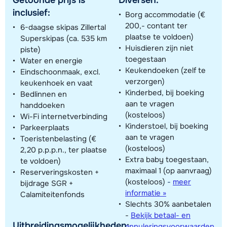
inclusief:
Borg accommodatie (€
200,- contant ter
6-daagse skipas Zillertal
plaatse te voldoen)
Superskipas (ca. 535 km
Huisdieren zijn niet
piste)
toegestaan
Water en energie
Keukendoeken (zelf te
Eindschoonmaak, excl.
verzorgen)
keukenhoek en vaat
Kinderbed, bij boeking
Bedlinnen en
aan te vragen
handdoeken
(kosteloos)
Wi-Fi internetverbinding
Kinderstoel, bij boeking
Parkeerplaats
aan te vragen
Toeristenbelasting (€
(kosteloos)
2,20 p.p.p.n., ter plaatse
Extra baby toegestaan,
te voldoen)
maximaal 1 (op aanvraag)
Reserveringskosten +
(kosteloos)
-
meer
bijdrage SGR +
informatie »
Calamiteitenfonds
Slechts 30% aanbetalen
-
Bekijk betaal- en
Uitbreidingsmogelijkheden:
annuleringsvoorwaarden