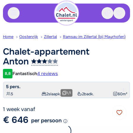
Contact
Bewaa
Home
Oostenrijk
Zillertal
Ramsau im Zillertal (bij Mayrhofen)
Chalet-appartement
Anton
Fantastisch
4 reviews
8,8
Klantwaardering
5 pers.
1
/
1
5
2
slaapk.
2
badk.
60
m²
1 week vanaf
€ 646
per persoon