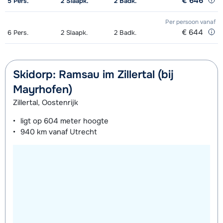
€ 646
5
Pers.
2
Slaapk.
2
Badk.
Per persoon
vanaf
€ 644
6
Pers.
2
Slaapk.
2
Badk.
Skidorp: Ramsau im Zillertal (bij
Mayrhofen)
Zillertal, Oostenrijk
ligt op
604 meter
hoogte
940 km
vanaf Utrecht