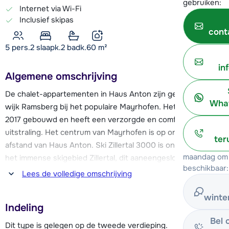
gebruiken:
Internet via Wi-Fi
Inclusief skipas
cont
5 pers.
2
slaapk.
2 badk.
60
m²
in
Algemene omschrijving
De chalet-appartementen in Haus Anton zijn gelegen in de
What
wijk Ramsberg bij het populaire Mayrhofen. Het chalet is in
2017 gebouwd en heeft een verzorgde en comfortabele
uitstraling. Het centrum van Mayrhofen is op ongeveer 6 km
ter
afstand van Haus Anton. Ski Zillertal 3000 is onderdeel van
maandag om 
het immense skigebied Zillertal, dit aaneengesloten
beschikbaar:
skigebied bij de plaatsen Finkenberg, Hippach en Tux-
Lees de volledige omschrijving
Lanersbach is te bereiken vanaf de Horbergbahn, op 4,5 km
afstand van Haus Anton. Naast de Horbergbahn bevindt zich
winte
Indeling
een skischool en skiverhuur winkel. Op ongeveer 50 meter
Bel 
van de chalet-appartementen is een skibushalte waar gratis
Dit type is gelegen op de tweede verdieping.