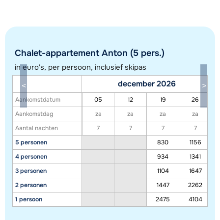
Chalet-appartement Anton (5 pers.)
in euro's, per persoon, inclusief skipas
december 2026
Aankomstdatum
05
12
19
26
Toon alle accommodaties in dit gebied
Aankomstdag
za
za
za
za
Aantal nachten
7
7
7
7
Deze kaart geeft een indicatie van de ligging van onze accommodaties. De
5 personen
830
1156
exacte locatie kan enigszins afwijken.
4 personen
934
1341
3 personen
1104
1647
2 personen
1447
2262
1 persoon
2475
4104