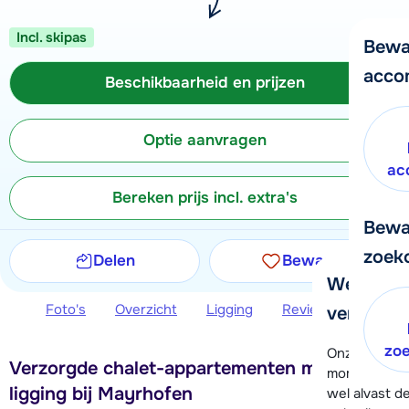
Incl. skipas
Bewa
acco
Beschikbaarheid en prijzen
Optie aanvragen
ac
Bereken prijs incl. extra's
Bewa
zoek
Delen
Bewaren
We helpe
Foto's
Overzicht
Ligging
Reviews
Beschi
verder!
zo
Onze klanten
Verzorgde chalet-appartementen met rustige
moment hela
ligging bij Mayrhofen
wel alvast d