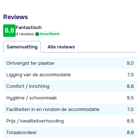
2,5 kilometer (supermarkt)
Afstand tot restaurant of bar
Reviews
2,5 kilometer
Fantastisch
8,8
Afstand tot piste
4 reviews
Geverifieerd
4,5 kilometer
Samenvatting
Alle reviews
Afstand tot skilift
4,5 kilometer (Horbergbahn)
Ontvangst ter plaatse
9,0
Afstand tot skibushalte
Ligging van de accommodatie
7,5
50 meter
Comfort / inrichting
8,8
Hygiëne / schoonmaak
9,5
Bekijk kaart
Faciliteiten in en rondom de accommodatie
7,0
Prijs / kwaliteitverhouding
8,5
Totaaloordeel
8,8