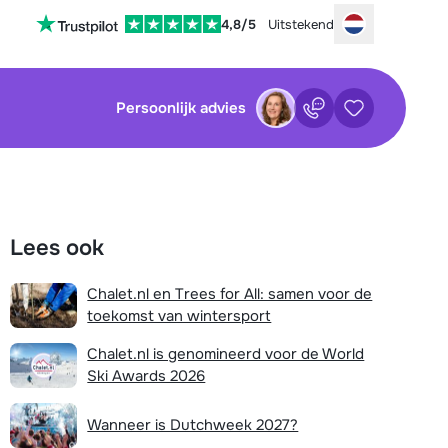
4,8/5
Uitstekend
Choose your
Persoonlijk advies
Contact
Bewaarde ac
sluiten
sluiten
×
×
Lees ook
tenservice is op dit moment helaas
Nog geen bewaarde accommodaties
 Je kan wel alvast de volgende opties
Chalet.nl en Trees for All: samen voor de
:
toekomst van wintersport
waarde zoekopdrachten
Vul het contactformulier in
Chalet.nl is genomineerd voor de World
Ski Awards 2026
Mail naar info@chalet.nl
Nog geen bewaarde zoekopdrachten
Stuur een WhatsApp-bericht
Wanneer is Dutchweek 2027?