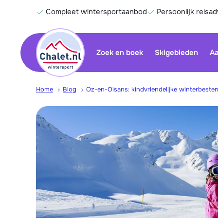
Compleet wintersportaanbod
Persoonlijk reisad
Zoek en boek
Skigebieden
Aa
Home
Blog
Oz-en-Oisans: kindvriendelijke winterbest