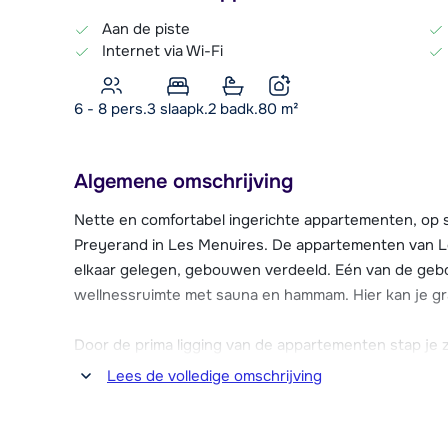
Aan de piste
Internet via Wi-Fi
6 - 8 pers.
3
slaapk.
2 badk.
80
m²
Algemene omschrijving
Nette en comfortabel ingerichte appartementen, op sl
Preyerand in Les Menuires. De appartementen van Les
elkaar gelegen, gebouwen verdeeld. Eén van de ge
wellnessruimte met sauna en hammam. Hier kan je gr
Door de prima ligging van de appartementen stap je z
Tortollet of Rocher Noir stoeltjesliften. Beide liften
Lees de volledige omschrijving
Het centrum van Les Menuires, met vele winkels, bar
minuten loopafstand. Een bakker en pizzeria vind je d