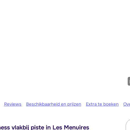
Morgen o
Reviews
Beschikbaarheid en prijzen
Extra te boeken
Ov
ss vlakbij piste in Les Menuires