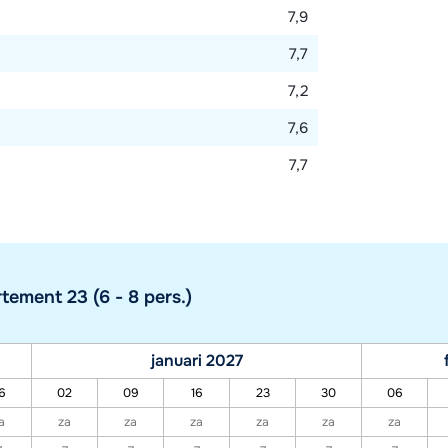
7,9
7,7
7,2
7,6
7,7
ement 23 (6 - 8 pers.)
januari 2027
6
02
09
16
23
30
06
a
za
za
za
za
za
za