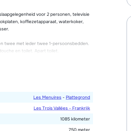
eren kan gratis en direct voor de deur. Alle
laapgelegenheid voor 2 personen, televisie
kplaten, koffiezetapparaat, waterkoker,
sser.
en twee met ieder twee 1-persoonsbedden.
che en toilet. Apart toilet.
ouw 2 gelegen en beschikt over een balkon op
Les Menuires
-
Plattegrond
Les Trois Vallées - Frankrijk
1085 kilometer
750 meter