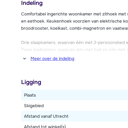
Indeling
In de kelder vind je een verwarmde skiberging en park
appartementen beschikken over gratis Wi-Fi.
Comfortabel ingerichte woonkamer met zithoek met s
en eethoek. Keukenhoek voorzien van elektrische koo
broodrooster, koelkast, combi-magnetron en vaatwa
Drie slaapkamers, waarvan één met 2-persoonsbed 
Twee badkamers, waarvan één met bad en één met dou
Meer over de indeling
Dit appartement is op de eerste verdieping van geb
het zuidwesten.
Ligging
Plaats
Skigebied
Afstand vanaf Utrecht
Afstand tot winkel(s)