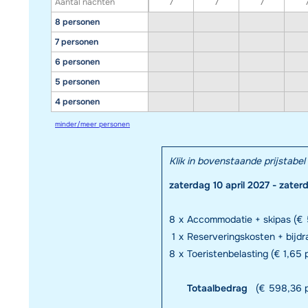
Aantal nachten
7
7
7
8 personen
7 personen
6 personen
5 personen
4 personen
minder/meer personen
Klik in bovenstaande prijstab
zaterdag 10 april 2027 - zater
8
x
Accommodatie + skipas (€ 
1
x
Reserveringskosten + bijd
8
x
Toeristenbelasting (€ 1,65 p
Totaalbedrag
(€ 598,36 p