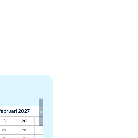
februari 2027
maart 2027
13
20
27
06
13
20
27
za
za
za
za
za
za
za