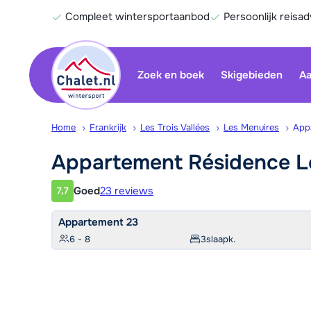
Compleet wintersportaanbod
Persoonlijk reisad
Zoek en boek
Skigebieden
Aa
Home
Frankrijk
Les Trois Vallées
Les Menuires
App
Appartement Résidence 
Goed
23 reviews
7,7
Klantwaardering
Appartement 23
6 - 8
3
slaapk.