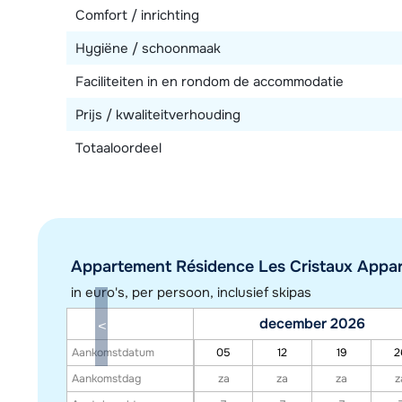
Comfort / inrichting
Hygiëne / schoonmaak
Faciliteiten in en rondom de accommodatie
Prijs / kwaliteitverhouding
Totaaloordeel
Appartement Résidence Les Cristaux Appart
in euro's, per persoon, inclusief skipas
december 2026
Aankomstdatum
05
12
19
2
Aankomstdag
za
za
za
z