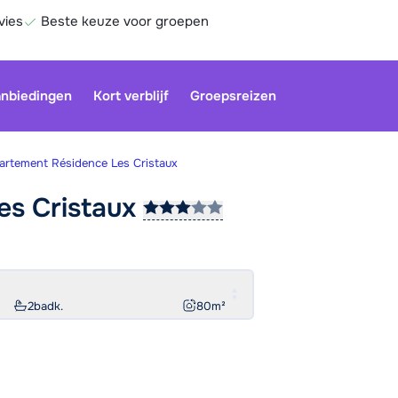
vies
Beste keuze voor groepen
nbiedingen
Kort verblijf
Groepsreizen
artement Résidence Les Cristaux
Les
Cristaux
Onze klan
gesloten.
gebruiken
Be
2
badk.
80
m²