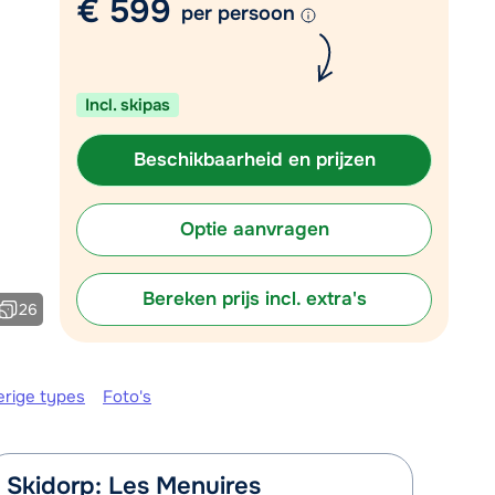
€ 599
per persoon
Plan een terugbelverzoek
m 09:00 uur weer beschikbaar:
Incl. skipas
Chat met wintersportspecialist
Bel ons via 0348 - 43 46 49
Beschikbaarheid en prijzen
Optie aanvragen
Bereken prijs incl. extra's
26
erige types
Foto's
Skidorp: Les Menuires