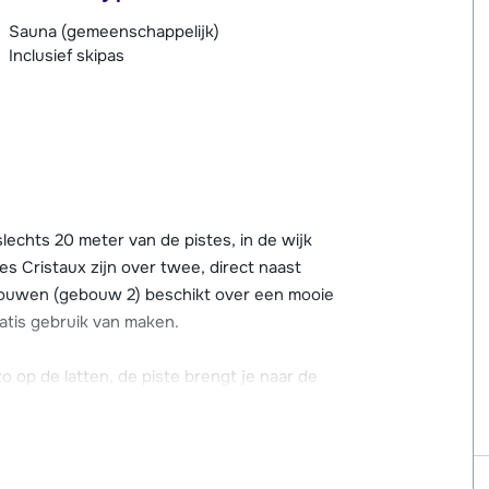
Sauna (gemeenschappelijk)
Inclusief skipas
echts 20 meter van de pistes, in de wijk
 Cristaux zijn over twee, direct naast
bouwen (gebouw 2) beschikt over een mooie
atis gebruik van maken.
o op de latten, de piste brengt je naar de
 hebben een goede aansluiting op het gebied.
retjes en restaurants is ongeveer op tien
irect bij résidence Les Cristaux.