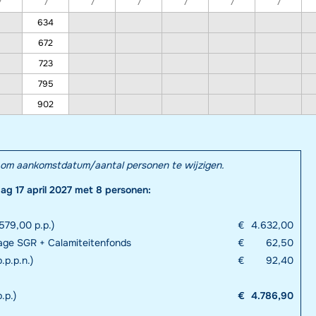
7
7
7
7
7
7
7
634
672
723
795
902
el om aankomstdatum/aantal personen te wijzigen.
dag 17 april 2027 met 8 personen:
579,00 p.p.)
€
4.632,00
rage SGR + Calamiteitenfonds
€
62,50
.p.p.n.)
€
92,40
.p.)
€
4.786,90