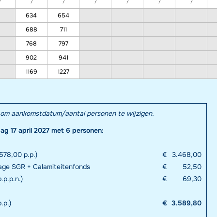
7
7
7
7
7
7
7
634
654
688
711
768
797
902
941
1169
1227
el om aankomstdatum/aantal personen te wijzigen.
dag 17 april 2027 met 6 personen:
578,00 p.p.)
€
3.468,00
rage SGR + Calamiteitenfonds
€
52,50
.p.p.n.)
€
69,30
.p.)
€
3.589,80