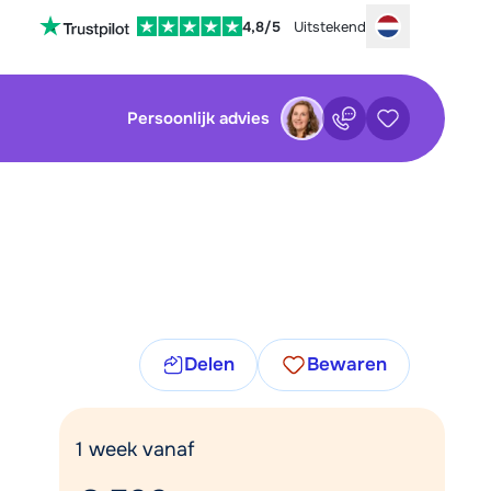
4,8/5
Uitstekend
Choose your
Persoonlijk advies
Contact
Bewaarde ac
sluiten
sluiten
×
×
tenservice is op dit moment helaas
Nog geen bewaarde accommodaties
 Je kan wel alvast de volgende opties
:
waarde zoekopdrachten
Vul het contactformulier in
Delen
Bewaren
Mail naar info@chalet.nl
Nog geen bewaarde zoekopdrachten
1 week vanaf
Stuur een WhatsApp-bericht