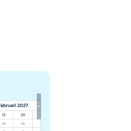
februari 2027
maart 2027
13
20
27
06
13
20
27
za
za
za
za
za
za
za