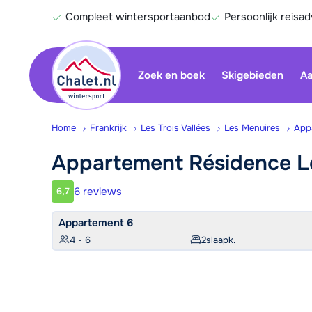
Compleet wintersportaanbod
Persoonlijk reisad
Zoek en boek
Skigebieden
Aa
Home
Frankrijk
Les Trois Vallées
Les Menuires
App
Appartement Résidence 
6 reviews
6,7
Klantwaardering
Appartement 6
4 - 6
2
slaapk.