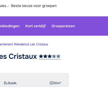
vies
Beste keuze voor groepen
nbiedingen
Kort verblijf
Groepsreizen
artement Résidence Les Cristaux
Les
Cristaux
Onze klan
gesloten.
gebruiken
Be
2
badk.
50
m²