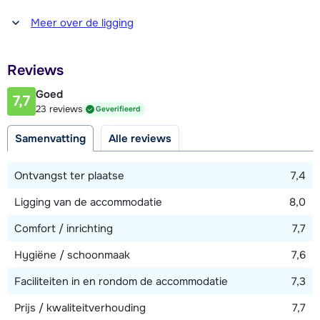
Afstand tot winkel(s)
Meer over de ligging
750 meter
Afstand tot restaurant of bar
Reviews
50 meter
Goed
7,7
Afstand tot piste
23 reviews
Geverifieerd
20 meter
Samenvatting
Alle reviews
Afstand tot skilift
500 meter
Ontvangst ter plaatse
7,4
Afstand tot skibushalte
Ligging van de accommodatie
8,0
50 meter
Comfort / inrichting
7,7
Hygiëne / schoonmaak
7,6
Bekijk kaart
Faciliteiten in en rondom de accommodatie
7,3
Prijs / kwaliteitverhouding
7,7