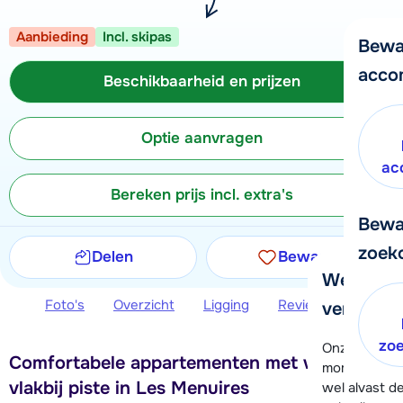
Aanbieding
Incl. skipas
Bewa
acco
Beschikbaarheid en prijzen
Optie aanvragen
ac
Bereken prijs incl. extra's
Bewa
zoek
Delen
Bewaren
We helpe
Foto's
Overzicht
Ligging
Reviews
Beschi
verder!
zo
Onze klanten
Comfortabele appartementen met wellness
moment hela
vlakbij piste in Les Menuires
wel alvast d