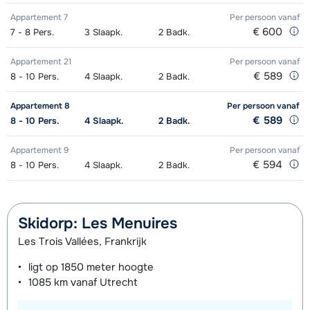
's middags - Gemiddeld (1-2 weken)
van week
Appartement 7
Per persoon
vanaf
€ 600
Groepsles snowboard vanaf 5 jaar
afhankelijk
7 - 8
Pers.
3
Slaapk.
2
Badk.
's middags - Gevorderd (min. 3
van week
Appartement 21
Per persoon
vanaf
weken)
€ 589
8 - 10
Pers.
4
Slaapk.
2
Badk.
Appartement 8
Per persoon
vanaf
€ 589
8 - 10
Pers.
4
Slaapk.
2
Badk.
Appartement 9
Per persoon
vanaf
€ 594
8 - 10
Pers.
4
Slaapk.
2
Badk.
Skidorp: Les Menuires
Les Trois Vallées, Frankrijk
ligt op
1850 meter
hoogte
1085 km
vanaf Utrecht