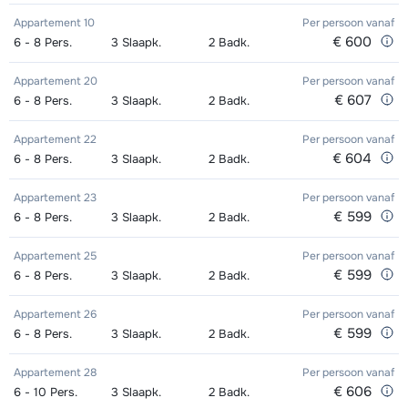
middags - Gemiddeld (1-3 weken)
van week
Zilver (Evolution) Schoenen (8
afhankelijk
Appartement 10
Per persoon
vanaf
Mini Kid Ski's + Stokken (8 dagen)
afhankelijk
€ 600
6 - 8
Pers.
3
Slaapk.
2
Badk.
dagen)
van week
van week
Groepsles ski Volwassene 's
afhankelijk
Appartement 20
Per persoon
vanaf
middags- Gevorderd (min. 3 weken)
van week
Mini Kid Schoenen (8 dagen)
afhankelijk
€ 607
6 - 8
Pers.
3
Slaapk.
2
Badk.
van week
Groepsles ski Kind (5 - 13 jaar) 's
afhankelijk
Appartement 22
Per persoon
vanaf
middags - Beginner (0-1 week)
van week
€ 604
6 - 8
Pers.
3
Slaapk.
2
Badk.
Groepsles ski Kind (5 - 13 jaar) 's
afhankelijk
Appartement 23
Per persoon
vanaf
middags - Gemiddeld (2-4 weken)
van week
€ 599
6 - 8
Pers.
3
Slaapk.
2
Badk.
Groepsles ski Kind (5 - 13 jaar) 's
afhankelijk
Appartement 25
Per persoon
vanaf
€ 599
6 - 8
Pers.
3
Slaapk.
2
Badk.
middags - Gevorderd (min. 4 weken)
van week
Appartement 26
Per persoon
vanaf
Groepsles snowboard vanaf 5 jaar
afhankelijk
€ 599
6 - 8
Pers.
3
Slaapk.
2
Badk.
's middags - Beginner (0 weken)
van week
Appartement 28
Per persoon
vanaf
Groepsles snowboard vanaf 5 jaar
afhankelijk
€ 606
6 - 10
Pers.
3
Slaapk.
2
Badk.