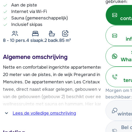
gebruiken:
Aan de piste
Internet via Wi-Fi
Sauna (gemeenschappelijk)
cont
Inclusief skipas
in
8 - 10 pers.
4
slaapk.
2 badk.
85
m²
Algemene omschrijving
What
Nette en comfortabel ingerichte appartementen, op slechts
20 meter van de pistes, in de wijk Preyerand in Les
ter
Menuires. De appartementen van Les Cristaux zijn over
twee, direct naast elkaar gelegen, gebouwen verdeeld. Eén
Morgen om 1
van de gebouwen (gebouw 2) beschikt over een mooie
beschikbaar:
wellnessruimte met sauna en hammam. Hier kan je gratis
gebruik van maken.
Lees de volledige omschrijving
winte
Door de prima ligging van de appartementen stap je zo op
Bel 