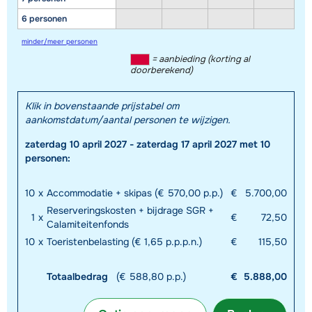
6 personen
minder/meer personen
= aanbieding (korting al
doorberekend)
Klik in bovenstaande prijstabel om
aankomstdatum/aantal personen te wijzigen.
zaterdag 10 april 2027 - zaterdag 17 april 2027 met 10
personen:
10
x
Accommodatie + skipas (€ 570,00 p.p.)
€
5.700,00
Reserveringskosten + bijdrage SGR +
1
x
€
72,50
Calamiteitenfonds
10
x
Toeristenbelasting (€ 1,65 p.p.p.n.)
€
115,50
Totaalbedrag
(€ 588,80 p.p.)
€
5.888,00