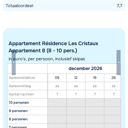
Totaaloordeel
7,7
Appartement Résidence Les Cristaux
Appartement 8 (8 - 10 pers.)
in euro's, per persoon, inclusief skipas
december 2026
Aankomstdatum
05
12
19
26
Toon alle accommodaties in dit gebied
Aankomstdag
za
za
za
za
Deze kaart geeft een indicatie van de ligging van onze accommodaties. De
Aantal nachten
7
7
7
7
exacte locatie kan enigszins afwijken.
10 personen
9 personen
8 personen
7 personen