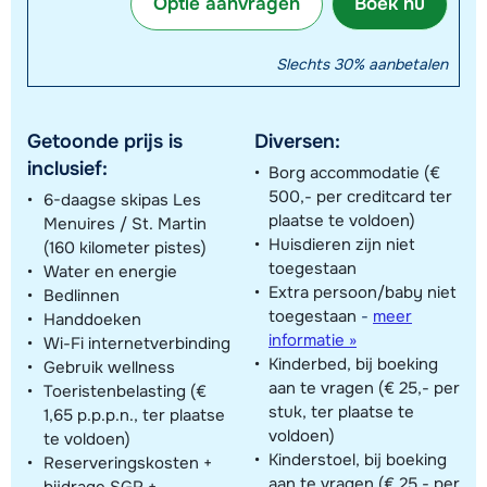
Optie aanvragen
Boek nu
Slechts 30% aanbetalen
Getoonde prijs is
Diversen:
inclusief:
Borg accommodatie (€
500,- per creditcard ter
6-daagse skipas Les
plaatse te voldoen)
Menuires / St. Martin
Huisdieren zijn niet
(160 kilometer pistes)
toegestaan
Water en energie
Extra persoon/baby niet
Bedlinnen
toegestaan
-
meer
Handdoeken
informatie »
Wi-Fi internetverbinding
Kinderbed, bij boeking
Gebruik wellness
aan te vragen (€ 25,- per
Toeristenbelasting (€
stuk, ter plaatse te
1,65 p.p.p.n., ter plaatse
voldoen)
te voldoen)
Kinderstoel, bij boeking
Reserveringskosten +
aan te vragen (€ 25,- per
bijdrage SGR +