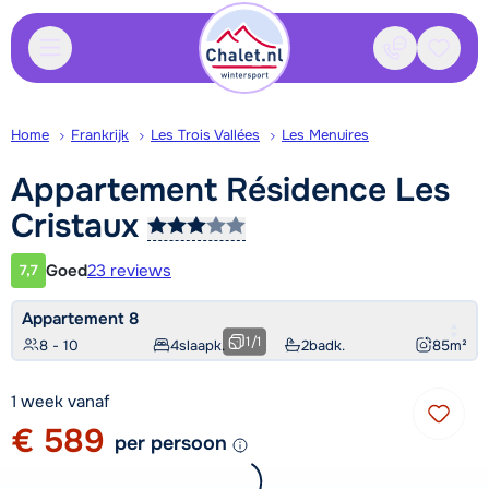
Contact
Bewaa
Home
Frankrijk
Les Trois Vallées
Les Menuires
Appartement Résidence Les
Cristaux
Goed
23 reviews
7,7
Klantwaardering
Appartement 8
1
/
1
8 - 10
4
slaapk.
2
badk.
85
m²
1 week vanaf
€ 589
per persoon