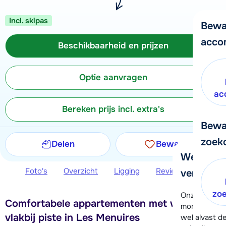
Incl. skipas
Bewa
acco
Beschikbaarheid en prijzen
Optie aanvragen
ac
Bereken prijs incl. extra's
Bewa
zoek
Delen
Bewaren
We helpe
Foto's
Overzicht
Ligging
Reviews
Beschi
verder!
zo
Onze klanten
Comfortabele appartementen met wellness
moment hela
vlakbij piste in Les Menuires
wel alvast d