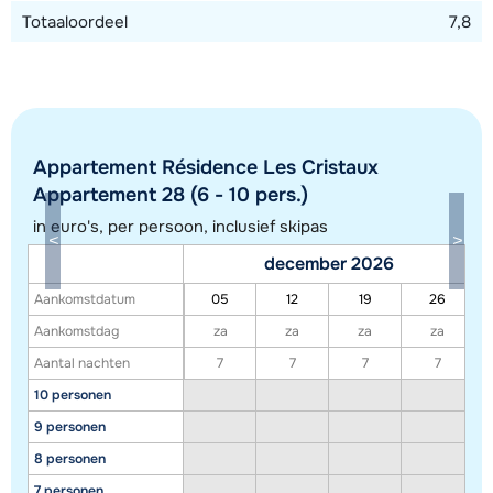
Totaaloordeel
7,8
Appartement Résidence Les Cristaux
Appartement 28 (6 - 10 pers.)
in euro's, per persoon, inclusief skipas
december 2026
Aankomstdatum
05
12
19
26
Toon alle accommodaties in dit gebied
Aankomstdag
za
za
za
za
Deze kaart geeft een indicatie van de ligging van onze accommodaties. De
Aantal nachten
7
7
7
7
exacte locatie kan enigszins afwijken.
10 personen
9 personen
8 personen
7 personen