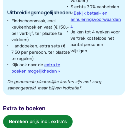
voldoen)
Slechts 30% aanbetalen
Uitbreidingsmogelijkheden:
-
Bekijk betaal- en
annuleringsvoorwaarden
Eindschoonmaak, excl.
»
keukenhoek en vaat (€ 150,-
Je kan tot 4 weken voor
per verblijf, ter plaatse te
vertrek kosteloos het
voldoen)
aantal personen
Handdoeken, extra sets (€
wijzigen.
7,50 per persoon, ter plaatse
te regelen)
Kijk ook naar de
extra te
boeken mogelijkheden »
De genoemde plaatselijke kosten zijn met zorg
samengesteld, maar blijven indicatief.
Extra te boeken
Bereken prijs incl. extra's