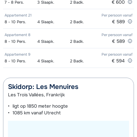
€ 600
Groepsles snowboard vanaf 5 jaar
afhankelijk
7 - 8
Pers.
3
Slaapk.
2
Badk.
's middags - Gevorderd (min. 3
van week
Appartement 21
Per persoon
vanaf
weken)
€ 589
8 - 10
Pers.
4
Slaapk.
2
Badk.
Appartement 8
Per persoon
vanaf
€ 589
8 - 10
Pers.
4
Slaapk.
2
Badk.
Appartement 9
Per persoon
vanaf
€ 594
8 - 10
Pers.
4
Slaapk.
2
Badk.
Skidorp: Les Menuires
Les Trois Vallées, Frankrijk
ligt op
1850 meter
hoogte
1085 km
vanaf Utrecht