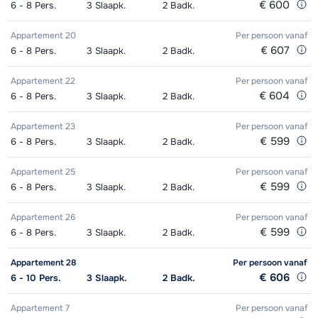
€ 600
6 - 8
Pers.
3
Slaapk.
2
Badk.
dagen)
van week
van week
Groepsles ski Volwassene 's
afhankelijk
Appartement 20
Per persoon
vanaf
middags- Gevorderd (min. 3 weken)
van week
Mini Kid Schoenen (8 dagen)
afhankelijk
€ 607
6 - 8
Pers.
3
Slaapk.
2
Badk.
van week
Groepsles ski Kind (5 - 13 jaar) 's
afhankelijk
Appartement 22
Per persoon
vanaf
middags - Beginner (0-1 week)
van week
€ 604
6 - 8
Pers.
3
Slaapk.
2
Badk.
Groepsles ski Kind (5 - 13 jaar) 's
afhankelijk
Appartement 23
Per persoon
vanaf
middags - Gemiddeld (2-4 weken)
van week
€ 599
6 - 8
Pers.
3
Slaapk.
2
Badk.
Groepsles ski Kind (5 - 13 jaar) 's
afhankelijk
Appartement 25
Per persoon
vanaf
€ 599
6 - 8
Pers.
3
Slaapk.
2
Badk.
middags - Gevorderd (min. 4 weken)
van week
Appartement 26
Per persoon
vanaf
Groepsles snowboard vanaf 5 jaar
afhankelijk
€ 599
6 - 8
Pers.
3
Slaapk.
2
Badk.
's middags - Beginner (0 weken)
van week
Appartement 28
Per persoon
vanaf
Groepsles snowboard vanaf 5 jaar
afhankelijk
€ 606
6 - 10
Pers.
3
Slaapk.
2
Badk.
's middags - Gemiddeld (1-2 weken)
van week
Appartement 7
Per persoon
vanaf