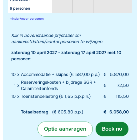
6 personen
minder/meer personen
Klik in bovenstaande prijstabel om
aankomstdatum/aantal personen te wijzigen.
zaterdag 10 april 2027 - zaterdag 17 april 2027 met 10
personen:
10
x
Accommodatie + skipas (€ 587,00 p.p.)
€
5.870,00
Reserveringskosten + bijdrage SGR +
1
x
€
72,50
Calamiteitenfonds
10
x
Toeristenbelasting (€ 1,65 p.p.p.n.)
€
115,50
Totaalbedrag
(€ 605,80 p.p.)
€
6.058,00
Optie aanvragen
Boek nu