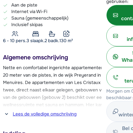
gebruiken:
Aan de piste
Internet via Wi-Fi
Sauna (gemeenschappelijk)
cont
Inclusief skipas
in
6 - 10 pers.
3
slaapk.
2 badk.
130
m²
Algemene omschrijving
What
Nette en comfortabel ingerichte appartementen, op slechts
20 meter van de pistes, in de wijk Preyerand in Les
ter
Menuires. De appartementen van Les Cristaux zijn over
twee, direct naast elkaar gelegen, gebouwen verdeeld. Eén
Morgen om 0
van de gebouwen (gebouw 2) beschikt over een mooie
beschikbaar:
wellnessruimte met sauna en hammam. Hier kan je gratis
gebruik van maken.
Lees de volledige omschrijving
winte
Door de prima ligging van de appartementen stap je zo op
Bel 