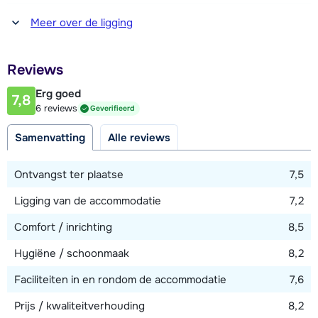
Afstand tot winkel(s)
Meer over de ligging
750 meter
Afstand tot restaurant of bar
Reviews
50 meter
Erg goed
7,8
Afstand tot piste
6 reviews
Geverifieerd
20 meter
Samenvatting
Alle reviews
Afstand tot skilift
500 meter
Ontvangst ter plaatse
7,5
Afstand tot skibushalte
Ligging van de accommodatie
7,2
50 meter
Comfort / inrichting
8,5
Hygiëne / schoonmaak
8,2
Bekijk kaart
Faciliteiten in en rondom de accommodatie
7,6
Prijs / kwaliteitverhouding
8,2