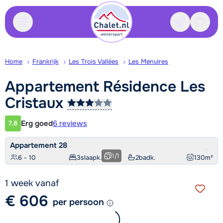
Contact
Bewaa
Home
Frankrijk
Les Trois Vallées
Les Menuires
Appartement Résidence Les
Cristaux
Erg goed
6 reviews
7,8
Klantwaardering
Appartement 28
1
/
1
6 - 10
3
slaapk.
2
badk.
130
m²
1 week vanaf
€ 606
per persoon