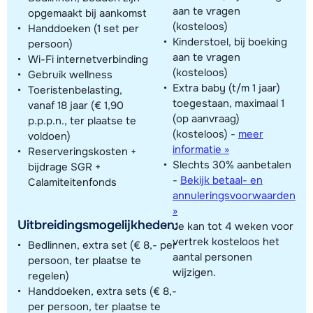
aan te vragen
opgemaakt bij aankomst
(kosteloos)
Handdoeken (1 set per
Kinderstoel, bij boeking
persoon)
aan te vragen
Wi-Fi internetverbinding
(kosteloos)
Gebruik wellness
Extra baby (t/m 1 jaar)
Toeristenbelasting,
toegestaan, maximaal 1
vanaf 18 jaar (€ 1,90
(op aanvraag)
p.p.p.n., ter plaatse te
(kosteloos)
-
meer
voldoen)
informatie »
Reserveringskosten +
Slechts 30% aanbetalen
bijdrage SGR +
-
Bekijk betaal- en
Calamiteitenfonds
annuleringsvoorwaarden
»
Uitbreidingsmogelijkheden:
Je kan tot 4 weken voor
vertrek kosteloos het
Bedlinnen, extra set (€ 8,- per
aantal personen
persoon, ter plaatse te
wijzigen.
regelen)
Handdoeken, extra sets (€ 8,-
per persoon, ter plaatse te