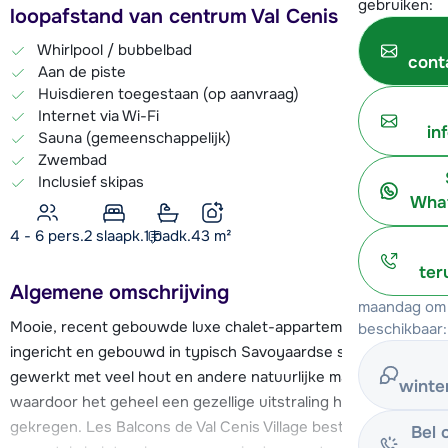
gebruiken:
loopafstand van centrum Val Cenis
Whirlpool / bubbelbad
cont
Aan de piste
Huisdieren toegestaan (op aanvraag)
Internet via Wi-Fi
in
Sauna (gemeenschappelijk)
Zwembad
Inclusief skipas
What
4 - 6 pers.
2
slaapk.
1 badk.
43
m²
ter
Algemene omschrijving
maandag om 
Mooie, recent gebouwde luxe chalet-appartementen
beschikbaar:
ingericht en gebouwd in typisch Savoyaardse stijl. Er is
gewerkt met veel hout en andere natuurlijke materialen,
winte
waardoor het geheel een gezellige uitstraling heeft
gekregen. Les Balcons de Val Cenis Village bestaat uit een
Bel 