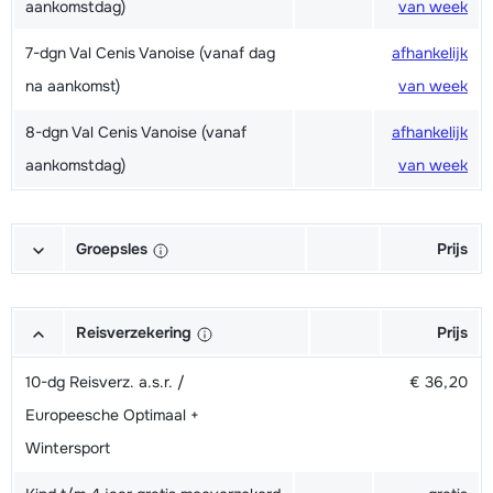
aankomstdag)
van week
7-dgn Val Cenis Vanoise (vanaf dag
afhankelijk
na aankomst)
van week
8-dgn Val Cenis Vanoise (vanaf
afhankelijk
aankomstdag)
van week
Groepsles
Prijs
Ski Volwassene (6x 2h30) 09.15-
€ 156,00
11.45 uur - Beginner
Reisverzekering
Prijs
Ski Volwassene (6x 2h30) 09.15-
€ 156,00
10-dg Reisverz. a.s.r. /
€ 36,20
11.45 uur - Gemiddeld
Europeesche Optimaal +
Wintersport
Ski Volwassene (6x 2h30) 09.15-
€ 156,00
11.45 uur - Gevorderd