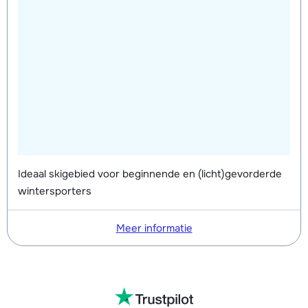
oud) (6x 2h00) 9.00-11.00 uur
Ski kinderclub "Piou Piou" (3 en 4 jr.
€ 156,00
oud) (6x 2h00) 11.15-13.15 uur
Ski kinderclub "Piou Piou" (3 en 4 jr.
€ 156,00
oud) (6x 2h00) 15.15-17.15 uur
Ideaal skigebied voor beginnende en (licht)gevorderde
wintersporters
Meer informatie