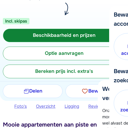
Bewa
Incl. skipas
acco
Beschikbaarheid en prijzen
Optie aanvragen
ac
Bewa
Bereken prijs incl. extra's
zoek
We helpe
Delen
Bewaren
verder!
Foto's
Overzicht
Ligging
Reviews
Beschi
zo
Onze klanten
moment hela
wel alvast d
Mooie appartementen aan piste en op