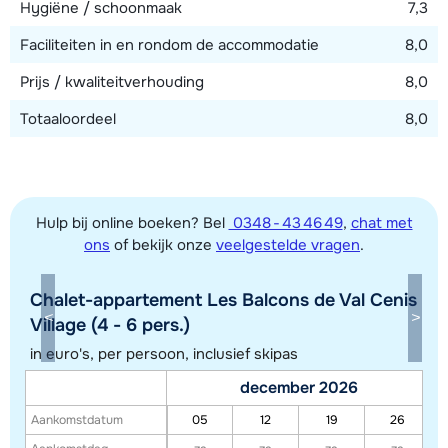
Hygiëne / schoonmaak
7,3
Faciliteiten in en rondom de accommodatie
8,0
Prijs / kwaliteitverhouding
8,0
Totaaloordeel
8,0
Hulp bij online boeken? Bel
0348 - 43 46 49
,
chat met
ons
of bekijk onze
veelgestelde vragen
.
Chalet-appartement Les Balcons de Val Cenis
Toon alle accommodaties in dit gebied
Village (4 - 6 pers.)
Deze kaart geeft een indicatie van de ligging van onze accommodaties. De
in euro's, per persoon, inclusief skipas
exacte locatie kan enigszins afwijken.
december 2026
Aankomstdatum
05
12
19
26