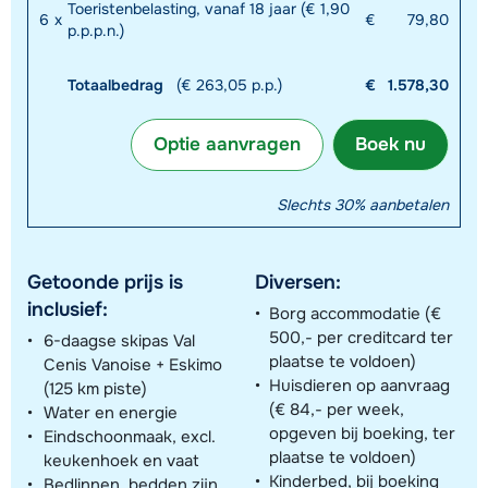
Toeristenbelasting, vanaf 18 jaar (€ 1,90
6
x
€
79,80
p.p.p.n.)
Totaalbedrag
(€ 263,05 p.p.)
€
1.578,30
Optie aanvragen
Boek nu
Slechts 30% aanbetalen
Getoonde prijs is
Diversen:
inclusief:
Borg accommodatie (€
500,- per creditcard ter
6-daagse skipas Val
plaatse te voldoen)
Cenis Vanoise + Eskimo
Huisdieren op aanvraag
(125 km piste)
(€ 84,- per week,
Water en energie
opgeven bij boeking, ter
Eindschoonmaak, excl.
plaatse te voldoen)
keukenhoek en vaat
Kinderbed, bij boeking
Bedlinnen, bedden zijn