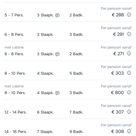
Ski Kind (6x 2h30) 09.15 - 11.45 uur
€ 156,00
Per persoon
vanaf
€ 288
5 - 7
Pers.
3
Slaapk.
2
Badk.
- Beginner
Per persoon
vanaf
Ski Kind (6x 2h30) 09.15 - 11.45 uur
€ 156,00
€ 291
6 - 8
Pers.
3
Slaapk.
3
Badk.
- Gemiddeld
met cabine
Per persoon
vanaf
Ski Kind (6x 2h30) 09.15 - 11.45 uur
€ 156,00
€ 271
6 - 8
Pers.
3
Slaapk.
2
Badk.
- Gevorderd
Per persoon
vanaf
Ski Kind (6x 2h00) 09.00 - 11.00 uur
€ 175,00
€ 303
8 - 10
Pers.
4
Slaapk.
5
Badk.
- Beginner
met cabine
Per persoon
vanaf
€ 800
8 - 10
Pers.
4
Slaapk.
3
Badk.
Ski Kind (6x 2h00) 09.00 - 11.00 uur
€ 175,00
- Gemiddeld
Per persoon
vanaf
€ 307
12 - 14
Pers.
6
Slaapk.
7
Badk.
Ski Kind (6x 2h00) 09.00 - 11.00 uur
€ 175,00
- Gevorderd
Per persoon
vanaf
€ 308
14 - 16
Pers.
7
Slaapk.
9
Badk.