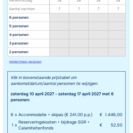
Aankomstdag
za
za
za
za
Aantal nachten
7
7
7
7
6 personen
5 personen
4 personen
3 personen
2 personen
minder/meer personen
Klik in bovenstaande prijstabel om
aankomstdatum/aantal personen te wijzigen.
zaterdag 10 april 2027 - zaterdag 17 april 2027 met 6
personen:
6
x
Accommodatie + skipas (€ 241,00 p.p.)
€
1.446,00
Reserveringskosten + bijdrage SGR +
1
x
€
52,50
Calamiteitenfonds