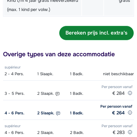
Kind t/m 4 jaar gratis meeverzekerd
gratis
(max. 1 kind per volw.)
Ski Volwassene (6x 2h00) 09.00-
€ 175,00
11.00 uur - Beginner
Bereken prijs incl. extra's
Ski Volwassene (6x 2h00) 09.00-
€ 175,00
11.00 uur - Gemiddeld
Overige types van deze accommodatie
Ski Volwassene (6x 2h00) 09.00-
€ 175,00
11.00 uur - Gevorderd
supérieur
2 - 4
Pers.
1
Slaapk.
1
Badk.
niet beschikbaar
Ski Volwassene (6x 2h00) 11.15-
€ 156,00
13.15 uur - Beginner
Per persoon
vanaf
€ 284
3 - 5
Pers.
2
Slaapk.
1
Badk.
Ski Volwassene (6x 2h00) 11.15-
€ 156,00
Per persoon
vanaf
13.15 uur - Gemiddeld
€ 264
4 - 6
Pers.
2
Slaapk.
1
Badk.
Ski Volwassene (6x 2h00) 11.15-
€ 156,00
supérieur
Per persoon
vanaf
13.15 uur - Gevorderd
€ 283
4 - 6
Pers.
2
Slaapk.
2
Badk.