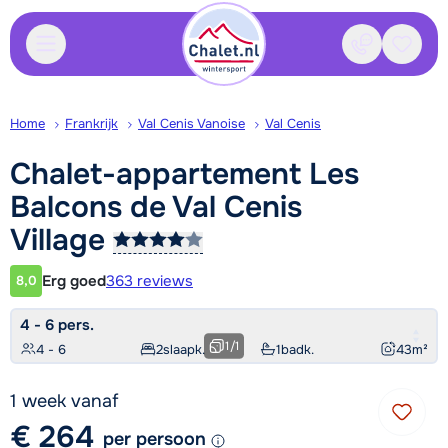
Contact
Bewaa
Home
Frankrijk
Val Cenis Vanoise
Val Cenis
Chalet-appartement Les
Balcons de Val Cenis
Village
Erg goed
363 reviews
8,0
Klantwaardering
4 - 6 pers.
1
/
1
4 - 6
2
slaapk.
1
badk.
43
m²
1 week vanaf
€ 264
per persoon