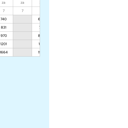
za
za
za
za
za
za
za
7
7
7
7
7
7
7
740
689
388
313
831
771
428
339
970
895
488
380
1201
1101
588
448
1664
1513
790
584