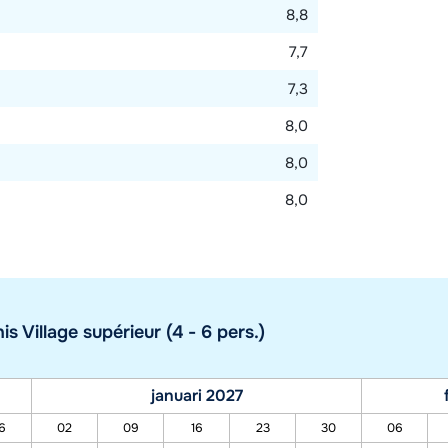
8,8
7,7
7,3
8,0
8,0
8,0
 Village supérieur (4 - 6 pers.)
januari 2027
6
02
09
16
23
30
06