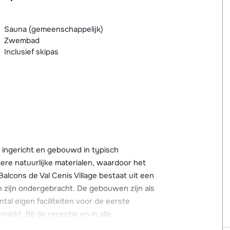
Sauna (gemeenschappelijk)
Zwembad
Inclusief skipas
ingericht en gebouwd in typisch
dere natuurlijke materialen, waardoor het
Balcons de Val Cenis Village bestaat uit een
zijn ondergebracht. De gebouwen zijn als
tal eigen faciliteiten voor de eerste
rkt. Bij de receptie en in alle
rtement heeft een eigen skilocker.