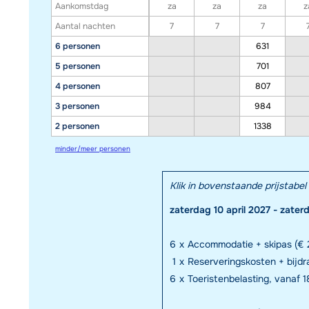
Aankomstdag
za
za
za
z
Aantal nachten
7
7
7
6 personen
631
5 personen
701
4 personen
807
3 personen
984
2 personen
1338
minder/meer personen
Klik in bovenstaande prijstab
zaterdag 10 april 2027 - zater
6
x
Accommodatie + skipas (€ 
1
x
Reserveringskosten + bijd
6
x
Toeristenbelasting, vanaf 18