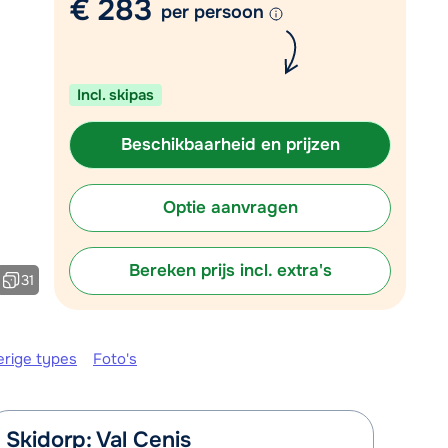
€ 283
per persoon
Plan een terugbelverzoek
r vandaag om 10:00 uur.
Incl. skipas
Chat met wintersportspecialist
Bel ons via 0348 - 43 46 49
Beschikbaarheid en prijzen
Optie aanvragen
Bereken prijs incl. extra's
31
erige types
Foto's
Skidorp: Val Cenis