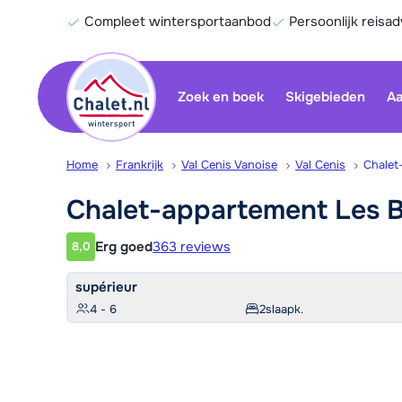
Compleet wintersportaanbod
Persoonlijk reisad
Zoek en boek
Skigebieden
Aa
Home
Frankrijk
Val Cenis Vanoise
Val Cenis
Chalet
Chalet-appartement Les B
Erg goed
363 reviews
8,0
Klantwaardering
supérieur
4 - 6
2
slaapk.