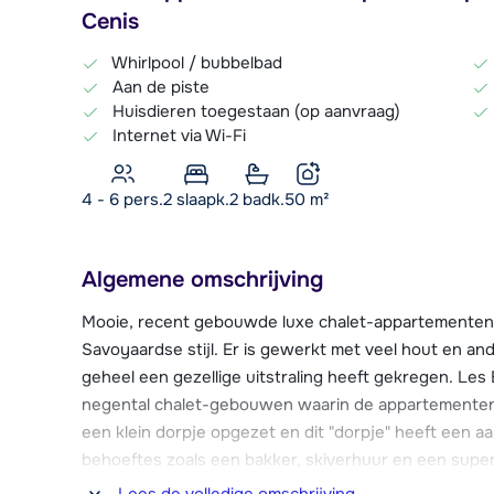
Cenis
Whirlpool / bubbelbad
Aan de piste
Huisdieren toegestaan (op aanvraag)
Internet via Wi-Fi
4 - 6 pers.
2
slaapk.
2 badk.
50
m²
Algemene omschrijving
Mooie, recent gebouwde luxe chalet-appartementen 
Savoyaardse stijl. Er is gewerkt met veel hout en an
geheel een gezellige uitstraling heeft gekregen. Les 
negental chalet-gebouwen waarin de appartementen 
een klein dorpje opgezet en dit "dorpje" heeft een aan
behoeftes zoals een bakker, skiverhuur en een superma
appartementen is er gratis Wi-Fi verbinding. Elk appa