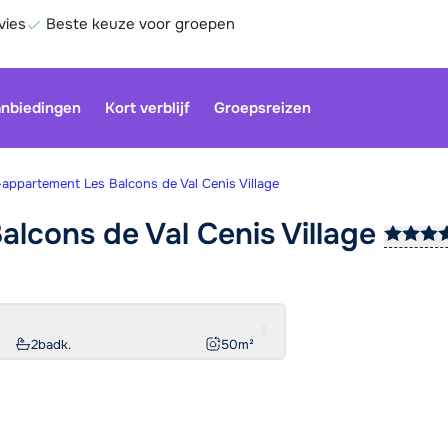
vies
Beste keuze voor groepen
nbiedingen
Kort verblijf
Groepsreizen
-appartement Les Balcons de Val Cenis Village
alcons de Val Cenis
Village
Onze klan
gesloten.
gebruiken
Be
2
badk.
50
m²