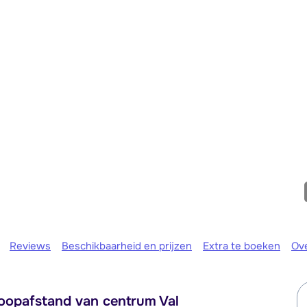
We zijn e
Reviews
Beschikbaarheid en prijzen
Extra te boeken
Ov
oopafstand van centrum Val