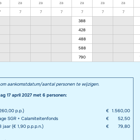
a
za
za
za
za
za
za
7
7
7
7
7
7
7
388
428
488
588
790
el om aankomstdatum/aantal personen te wijzigen.
dag 17 april 2027 met 6 personen:
260,00 p.p.)
€
1.560,00
rage SGR + Calamiteitenfonds
€
52,50
 jaar (€ 1,90 p.p.p.n.)
€
79,80