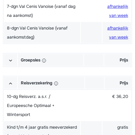
7-dgn Val Cenis Vanoise (vanaf dag
afhankelijk
na aankomst)
van week
8-dgn Val Cenis Vanoise (vanaf
afhankelijk
aankomstdag)
van week
Groepsles
Prijs
Ski Volwassene (6x 2h30) 09.15-
€ 156,00
11.45 uur - Beginner
Reisverzekering
Prijs
Ski Volwassene (6x 2h30) 09.15-
€ 156,00
10-dg Reisverz. a.s.r. /
€ 36,20
11.45 uur - Gemiddeld
Europeesche Optimaal +
Wintersport
Ski Volwassene (6x 2h30) 09.15-
€ 156,00
11.45 uur - Gevorderd
Kind t/m 4 jaar gratis meeverzekerd
gratis