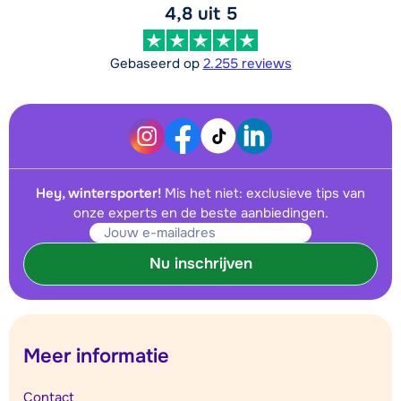
4,8 uit 5
Gebaseerd op
2.255 reviews
Hey, wintersporter!
Mis het niet: exclusieve tips van
onze experts en de beste aanbiedingen.
Nu inschrijven
Meer informatie
Contact