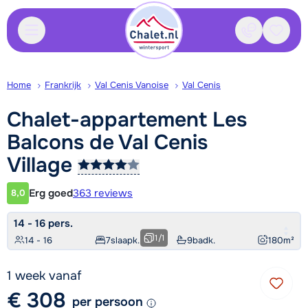
Contact
Bewaa
Home
Frankrijk
Val Cenis Vanoise
Val Cenis
Chalet-appartement Les
Balcons de Val Cenis
Village
Erg goed
363 reviews
8,0
Klantwaardering
14 - 16 pers.
1
/
1
14 - 16
7
slaapk.
9
badk.
180
m²
1 week vanaf
€ 308
per persoon