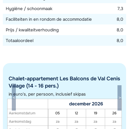
Hygiëne / schoonmaak
7,3
Faciliteiten in en rondom de accommodatie
8,0
Prijs / kwaliteitverhouding
8,0
Totaaloordeel
8,0
Chalet-appartement Les Balcons de Val Cenis
Village (14 - 16 pers.)
in euro's, per persoon, inclusief skipas
Toon alle accommodaties in dit gebied
december 2026
Deze kaart geeft een indicatie van de ligging van onze accommodaties. De
Aankomstdatum
05
12
19
26
exacte locatie kan enigszins afwijken.
Aankomstdag
za
za
za
za