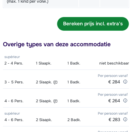
(max. 1 kind per volw.)
Ski Volwassene (6x 2h00) 09.00-
€ 175,00
11.00 uur - Beginner
Bereken prijs incl. extra's
Ski Volwassene (6x 2h00) 09.00-
€ 175,00
11.00 uur - Gemiddeld
Overige types van deze accommodatie
Ski Volwassene (6x 2h00) 09.00-
€ 175,00
11.00 uur - Gevorderd
supérieur
2 - 4
Pers.
1
Slaapk.
1
Badk.
niet beschikbaar
Ski Volwassene (6x 2h00) 11.15-
€ 156,00
13.15 uur - Beginner
Per persoon
vanaf
€ 284
3 - 5
Pers.
2
Slaapk.
1
Badk.
Ski Volwassene (6x 2h00) 11.15-
€ 156,00
Per persoon
vanaf
13.15 uur - Gemiddeld
€ 264
4 - 6
Pers.
2
Slaapk.
1
Badk.
Ski Volwassene (6x 2h00) 11.15-
€ 156,00
supérieur
Per persoon
vanaf
13.15 uur - Gevorderd
€ 283
4 - 6
Pers.
2
Slaapk.
2
Badk.
Ski Kind (6x 2h30) 09.15 - 11.45 uur
€ 156,00