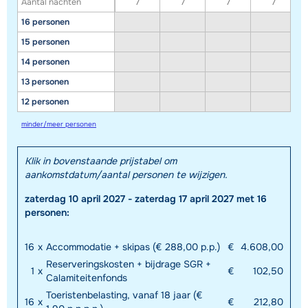
Aantal nachten
7
7
7
7
16 personen
15 personen
14 personen
13 personen
12 personen
minder/meer personen
Klik in bovenstaande prijstabel om
aankomstdatum/aantal personen te wijzigen.
zaterdag 10 april 2027 - zaterdag 17 april 2027 met 16
personen:
16
x
Accommodatie + skipas (€ 288,00 p.p.)
€
4.608,00
Reserveringskosten + bijdrage SGR +
1
x
€
102,50
Calamiteitenfonds
Toeristenbelasting, vanaf 18 jaar (€
16
x
€
212,80