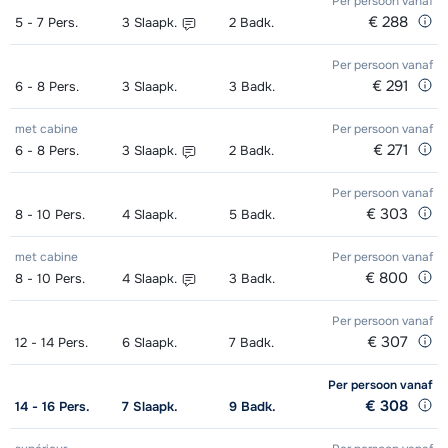
Per persoon
vanaf
€ 288
5 - 7
Pers.
3
Slaapk.
2
Badk.
- Beginner
Per persoon
vanaf
Ski Kind (6x 2h30) 09.15 - 11.45 uur
€ 156,00
€ 291
6 - 8
Pers.
3
Slaapk.
3
Badk.
- Gemiddeld
met cabine
Per persoon
vanaf
Ski Kind (6x 2h30) 09.15 - 11.45 uur
€ 156,00
€ 271
6 - 8
Pers.
3
Slaapk.
2
Badk.
- Gevorderd
Per persoon
vanaf
Ski Kind (6x 2h00) 09.00 - 11.00 uur
€ 175,00
€ 303
8 - 10
Pers.
4
Slaapk.
5
Badk.
- Beginner
met cabine
Per persoon
vanaf
€ 800
8 - 10
Pers.
4
Slaapk.
3
Badk.
Ski Kind (6x 2h00) 09.00 - 11.00 uur
€ 175,00
- Gemiddeld
Per persoon
vanaf
€ 307
12 - 14
Pers.
6
Slaapk.
7
Badk.
Ski Kind (6x 2h00) 09.00 - 11.00 uur
€ 175,00
- Gevorderd
Per persoon
vanaf
€ 308
14 - 16
Pers.
7
Slaapk.
9
Badk.
Ski Kind (6x 2h00) 11.15 - 13.15 uur -
€ 156,00