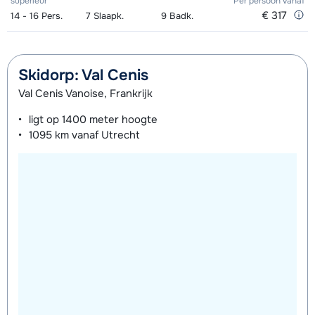
supérieur
Per persoon
vanaf
Beginner
€ 317
14 - 16
Pers.
7
Slaapk.
9
Badk.
Ski Kind (6x 2h00) 11.15 - 13.15 uur -
€ 156,00
Gemiddeld
Skidorp: Val Cenis
Ski Kind (6x 2h00) 11.15 - 13.15 uur -
€ 156,00
Val Cenis Vanoise, Frankrijk
Gevorderd
ligt op
1400 meter
hoogte
1095 km
vanaf Utrecht
Ski Kind (6x 4h00) 09-11 en 15.15-
€ 276,00
17.15 uur - Beginner
Ski Kind (6x 4h00) 09-11 en 15.15-
€ 276,00
17.15 uur - Gemiddeld
Ski Kind (6x 4h00) 09-11 en 15.15-
€ 276,00
17.15 uur - Gevorderd
Ski Kind (6x 5h00) 09.15-11.45 en
€ 252,00
14.30-17.00 uur - Beginner