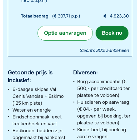
1,90 p.p.p.n.)
Totaalbedrag
(€ 307,71 p.p.)
€
4.923,30
Optie aanvragen
Boek nu
Slechts 30% aanbetalen
Getoonde prijs is
Diversen:
inclusief:
Borg accommodatie (€
500,- per creditcard ter
6-daagse skipas Val
plaatse te voldoen)
Cenis Vanoise + Eskimo
Huisdieren op aanvraag
(125 km piste)
(€ 84,- per week,
Water en energie
opgeven bij boeking, ter
Eindschoonmaak, excl.
plaatse te voldoen)
keukenhoek en vaat
Kinderbed, bij boeking
Bedlinnen, bedden zijn
aan te vragen
opgemaakt bij aankomst