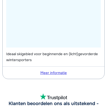
Ski kinderclub "Piou Piou" (3 en 4 jr.
€ 156,00
oud) (6x 2h00) 11.15-13.15 uur
Ski kinderclub "Piou Piou" (3 en 4 jr.
€ 156,00
oud) (6x 2h00) 15.15-17.15 uur
Ideaal skigebied voor beginnende en (licht)gevorderde
wintersporters
Meer informatie
Klanten beoordelen ons als uitstekend -