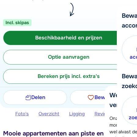
Bewa
Incl. skipas
acco
Beschikbaarheid en prijzen
Optie aanvragen
ac
Bewa
Bereken prijs incl. extra's
zoek
We helpe
Delen
Bewaren
verder!
Foto's
Overzicht
Ligging
Reviews
Beschi
zo
Onze klanten
moment hela
wel alvast d
Mooie appartementen aan piste en op