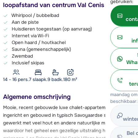
gebruiken:
loopafstand van centrum Val Cenis
Whirlpool / bubbelbad
cont
Aan de piste
Huisdieren toegestaan (op aanvraag)
Internet via Wi-Fi
in
Open haard / houtkachel
Sauna (gemeenschappelijk)
Zwembad
What
Inclusief skipas
14 - 16 pers.
7
slaapk.
9 badk.
180
m²
ter
maandag om 
Algemene omschrijving
beschikbaar:
Mooie, recent gebouwde luxe chalet-appartementen
ingericht en gebouwd in typisch Savoyaardse stijl. Er is
winte
gewerkt met veel hout en andere natuurlijke materialen,
waardoor het geheel een gezellige uitstraling heeft
Bel 