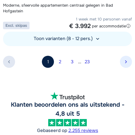
Moderne, sfeervolle appartementen centraal gelegen in Bad
Hofgastein
1 week met 10 personen vanaf
€ 3.992
Excl. skipas
per accommodatie
Toon varianten (8 - 12 pers.)
Bekijk accommodatie
1
2
3
…
23
Vol
Klanten beoordelen ons als uitstekend -
4,8 uit 5
Gebaseerd op
2.255 reviews