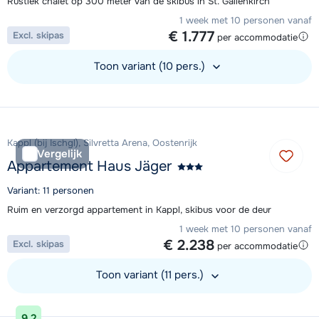
Rustiek chalet op 300 meter van de skibus in St. Gallenkirch
1 week met 10 personen vanaf
€ 1.777
Excl. skipas
per accommodatie
Toon variant (10 pers.)
Bekijk accommodatie
Kappl (bij Ischgl), Silvretta Arena, Oostenrijk
Vergelijk
Appartement Haus Jäger
Variant: 11 personen
Ruim en verzorgd appartement in Kappl, skibus voor de deur
1 week met 10 personen vanaf
€ 2.238
Excl. skipas
per accommodatie
Toon variant (11 pers.)
Bekijk accommodatie
9,2