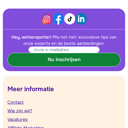
Hey, wintersporter!
Mis het niet: exclusieve tips van
onze experts en de beste aanbiedingen.
Nu inschrijven
Meer informatie
Contact
Wie zijn wij?
Vacatures
Affiliate Marketing