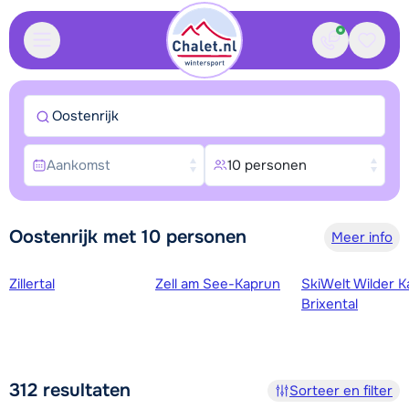
Contact
Bewaa
Oostenrijk
Aankomst
10 personen
Oostenrijk met 10 personen
Meer info
Skigebieden
Zillertal
Zell am See-Kaprun
SkiWelt Wilder K
Brixental
312
resultaten
Sorteer en filter