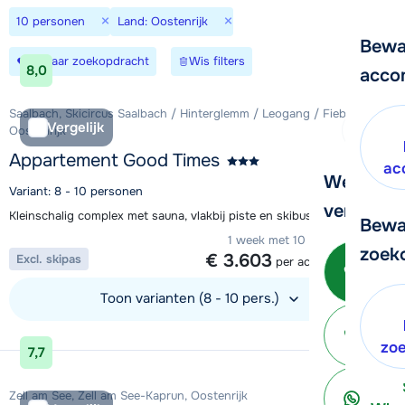
×
×
10 personen
Land: Oostenrijk
Bewa
Bewaar zoekopdracht
Wis filters
8,0
acco
Saalbach, Skicircus Saalbach / Hinterglemm / Leogang / Fieberbrunn,
Vergelijk
Oostenrijk
Appartement Good Times
ac
We helpe
Variant: 8 - 10 personen
verder!
Kleinschalig complex met sauna, vlakbij piste en skibus in Saalbach
Bewa
1 week met 10 personen vanaf
zoek
€ 3.603
Excl. skipas
Bel 
per accommodatie
Toon varianten (8 - 10 pers.)
Bekijk accommodatie
ter
zo
7,7
Zell am See, Zell am See-Kaprun, Oostenrijk