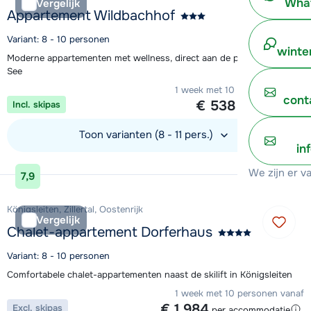
What
Vergelijk
Appartement Wildbachhof
Variant: 8 - 10 personen
winte
Moderne appartementen met wellness, direct aan de piste in Zell am
See
1 week met 10 personen vanaf
cont
€ 538
Incl. skipas
per persoon
Toon varianten (8 - 11 pers.)
in
Bekijk accommodatie
We zijn er v
7,9
Königsleiten, Zillertal, Oostenrijk
Vergelijk
Chalet-appartement Dorferhaus
Variant: 8 - 10 personen
Comfortabele chalet-appartementen naast de skilift in Königsleiten
1 week met 10 personen vanaf
€ 1.984
Excl. skipas
per accommodatie