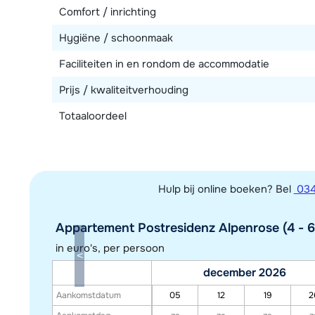
Comfort / inrichting
Hygiëne / schoonmaak
Faciliteiten in en rondom de accommodatie
Prijs / kwaliteitverhouding
Totaaloordeel
Hulp bij online boeken? Bel
034
Appartement Postresidenz Alpenrose (4 - 6
in euro's, per persoon
december 2026
Aankomstdatum
05
12
19
2