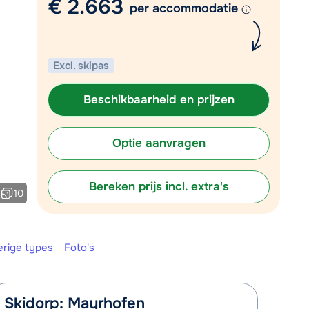
€ 2.663
Vul het contactformulier in
per accommodatie
Mail naar info@chalet.nl
 vandaag tot 17:30 uur.
Excl. skipas
Beschikbaarheid en prijzen
Optie aanvragen
Bereken prijs incl. extra's
10
erige types
Foto's
Skidorp: Mayrhofen