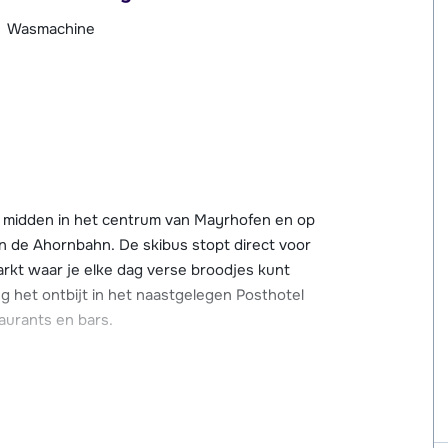
Wasmachine
, midden in het centrum van Mayrhofen en op
n de Ahornbahn. De skibus stopt direct voor
rkt waar je elke dag verse broodjes kunt
ng het ontbijt in het naastgelegen Posthotel
taurants en bars.
och een traditionele uitstraling. Er is
en en kleuren. Alle appartementen hebben een
parkeergarage (max. hoogte 2.20 meter),
g kun je gebruik maken van de wasmachine en