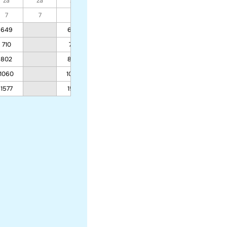
za
za
za
za
za
za
za
7
7
7
7
7
7
7
649
649
649
602
602
602
710
710
710
654
654
654
802
802
802
732
732
732
1060
1060
1060
967
967
967
1577
1577
1577
1437
1437
1437