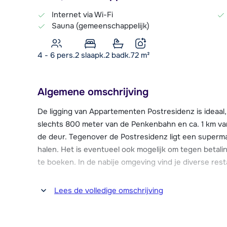
Internet via Wi-Fi
Sauna (gemeenschappelijk)
4 - 6 pers.
2
slaapk.
2 badk.
72
m²
Algemene omschrijving
De ligging van Appartementen Postresidenz is ideaal
slechts 800 meter van de Penkenbahn en ca. 1 km va
de deur. Tegenover de Postresidenz ligt een superma
halen. Het is eventueel ook mogelijk om tegen betali
te boeken. In de nabije omgeving vind je diverse res
De appartementen zijn modern ingericht, maar hebben t
Lees de volledige omschrijving
gebruik gemaakt van prachtige, natuurlijke material
Wi-Fi internetverbinding. In de Postresidenz is een 
skiberging met skischoenendroger en tegen betalin