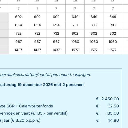
a
za
za
za
za
za
za
7
7
7
7
7
7
7
602
602
602
649
649
649
654
654
654
710
710
710
732
732
732
802
802
802
967
967
967
1060
1060
1060
1437
1437
1437
1577
1577
1577
el om aankomstdatum/aantal personen te wijzigen.
 zaterdag 19 december 2026 met 2 personen:
€
2.450,00
rage SGR + Calamiteitenfonds
€
32,50
enhoek en vaat (€ 135,- per verblijf)
€
135,00
 jaar (€ 3,20 p.p.p.n.)
€
44,80