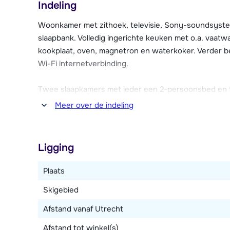
Indeling
droger. Ook is er een lift aanwezig. In het naastgele
sauna's, infraroodcabine en relaxruimte (tegen betal
Woonkamer met zithoek, televisie, Sony-soundsyst
Badjassen en slippers zijn ter plaatse te huur.
slaapbank. Volledig ingerichte keuken met o.a. vaatw
kookplaat, oven, magnetron en waterkoker. Verder b
Wi-Fi internetverbinding.
Twee slaapkamers met ieder een 2-persoonsbed en 
bad, douche, toilet en föhn en één met douche, toilet
Meer over de indeling
Ligging
Plaats
Skigebied
Afstand vanaf Utrecht
Afstand tot winkel(s)