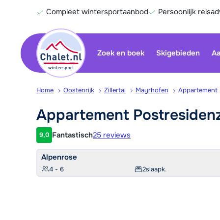
Compleet wintersportaanbod
Persoonlijk reisad
Zoek en boek
Skigebieden
Aa
Home
Oostenrijk
Zillertal
Mayrhofen
Appartement 
Appartement
Postresiden
Fantastisch
25 reviews
9,0
Klantwaardering
Alpenrose
4 - 6
2
slaapk.