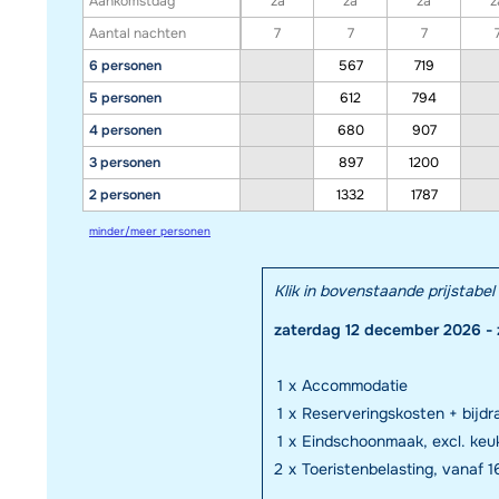
Aankomstdag
za
za
za
z
Aantal nachten
7
7
7
6 personen
567
719
5 personen
612
794
4 personen
680
907
3 personen
897
1200
2 personen
1332
1787
minder/meer personen
Klik in bovenstaande prijstab
zaterdag 12 december 2026 -
1
x
Accommodatie
1
x
Reserveringskosten + bijd
1
x
Eindschoonmaak, excl. keuk
2
x
Toeristenbelasting, vanaf 16