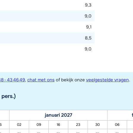
9,3
9,0
9,1
8,5
9,0
8 - 43 46 49
,
chat met ons
of bekijk onze
veelgestelde vragen
.
 pers.)
januari 2027
6
02
09
16
23
30
06