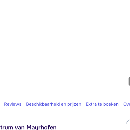
We zijn er
Reviews
Beschikbaarheid en prijzen
Extra te boeken
Ov
ntrum van Mayrhofen