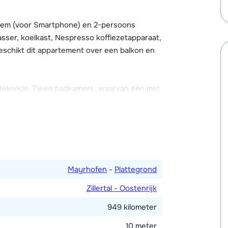
gen Posthotel is een wellness met o.a.
ing, geopend van 15.00 tot 20.00 uur).
eem (voor Smartphone) en 2-persoons
asser, koelkast, Nespresso koffiezetapparaat,
eschikt dit appartement over een balkon en
televisie. Twee badkamers, waarvan één met
 en föhn.
Mayrhofen
-
Plattegrond
Zillertal - Oostenrijk
949 kilometer
10 meter