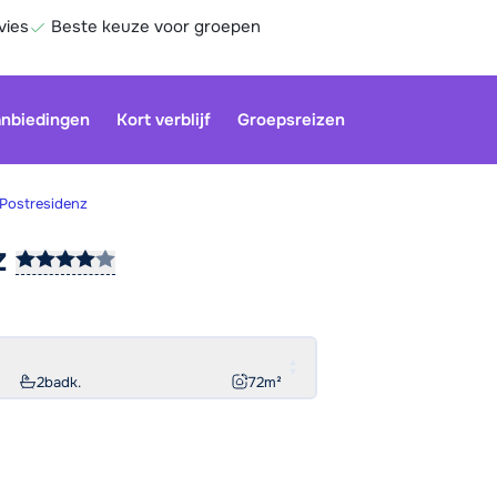
vies
Beste keuze voor groepen
nbiedingen
Kort verblijf
Groepsreizen
Postresidenz
z
Be
2
badk.
72
m²