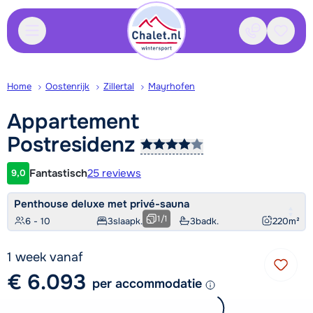
Contact
Bewaa
Home
Oostenrijk
Zillertal
Mayrhofen
Appartement
Postresidenz
Fantastisch
25 reviews
9,0
Klantwaardering
Penthouse deluxe met privé-sauna
1
/
1
6 - 10
3
slaapk.
3
badk.
220
m²
1 week vanaf
€ 6.093
per accommodatie