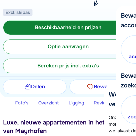
Excl. skipas
Bewa
acco
Beschikbaarheid en prijzen
Optie aanvragen
ac
Bereken prijs incl. extra's
Bewa
zoek
Delen
Bewaren
We helpe
Foto's
Overzicht
Ligging
Reviews
Beschi
verder!
zo
Onze klanten
Luxe, nieuwe appartementen in het centrum
moment hela
van Mayrhofen
wel alvast d