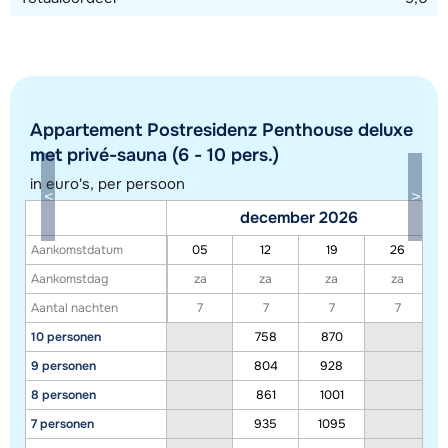
Appartement Postresidenz Penthouse deluxe
met privé-sauna (6 - 10 pers.)
in euro's, per persoon
december 2026
Aankomstdatum
05
12
19
26
Toon alle accommodaties in dit gebied
Aankomstdag
za
za
za
za
Deze kaart geeft een indicatie van de ligging van onze accommodaties. De
Aantal nachten
7
7
7
7
exacte locatie kan enigszins afwijken.
10 personen
758
870
9 personen
804
928
8 personen
861
1001
7 personen
935
1095