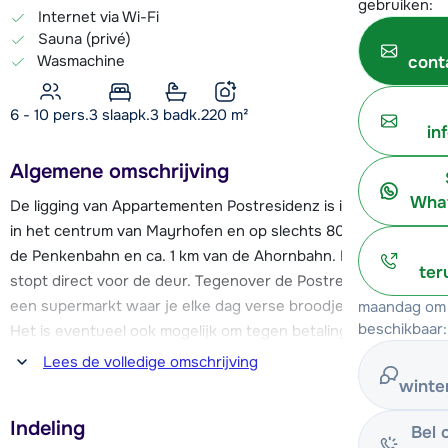
gebruiken:
Internet via Wi-Fi
Sauna (privé)
Wasmachine
cont
6 - 10 pers.
3
slaapk.
3 badk.
220
m²
in
Algemene omschrijving
What
De ligging van Appartementen Postresidenz is ideaal, midden
in het centrum van Mayrhofen en op slechts 800 meter van
de Penkenbahn en ca. 1 km van de Ahornbahn. De skibus
ter
stopt direct voor de deur. Tegenover de Postresidenz ligt
een supermarkt waar je elke dag verse broodjes kunt halen.
maandag om 
beschikbaar:
Het is eventueel ook mogelijk om tegen betaling het ontbijt
in het naastgelegen Posthotel te boeken. In de nabije
Lees de volledige omschrijving
omgeving vind je diverse restaurants en bars.
winte
Indeling
De appartementen zijn modern ingericht, maar hebben toch
Bel 