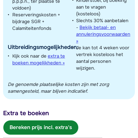
Kinderstoel, bij boeking
p.p.p.n., ter plaatse te
aan te vragen
voldoen)
(kosteloos)
Reserveringskosten +
Slechts 30% aanbetalen
bijdrage SGR +
-
Bekijk betaal- en
Calamiteitenfonds
annuleringsvoorwaarden
»
Uitbreidingsmogelijkheden:
Je kan tot 4 weken voor
vertrek kosteloos het
Kijk ook naar de
extra te
aantal personen
boeken mogelijkheden »
wijzigen.
De genoemde plaatselijke kosten zijn met zorg
samengesteld, maar blijven indicatief.
Extra te boeken
Bereken prijs incl. extra's