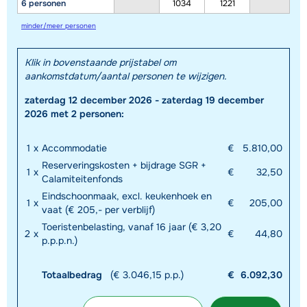
6 personen
1034
1221
minder/meer personen
Klik in bovenstaande prijstabel om
aankomstdatum/aantal personen te wijzigen.
zaterdag 12 december 2026 - zaterdag 19 december
2026 met 2 personen:
1
x
Accommodatie
€
5.810,00
Reserveringskosten + bijdrage SGR +
1
x
€
32,50
Calamiteitenfonds
Eindschoonmaak, excl. keukenhoek en
1
x
€
205,00
vaat (€ 205,- per verblijf)
Toeristenbelasting, vanaf 16 jaar (€ 3,20
2
x
€
44,80
p.p.p.n.)
Totaalbedrag
(€ 3.046,15 p.p.)
€
6.092,30