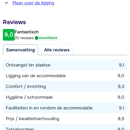
Afstand tot winkel(s)
Meer over de ligging
10 meter
Afstand tot restaurant of bar
Reviews
20 meter
Fantastisch
9,0
Afstand tot piste
25 reviews
Geverifieerd
800 meter
Samenvatting
Alle reviews
Afstand tot skilift
800 meter (Penkenbahn)
Ontvangst ter plaatse
9,1
Afstand tot skibushalte
Ligging van de accommodatie
9,0
10 meter
Comfort / inrichting
9,3
Hygiëne / schoonmaak
9,0
Bekijk kaart
Faciliteiten in en rondom de accommodatie
9,1
Prijs / kwaliteitverhouding
8,5
Totaaloordeel
9,0