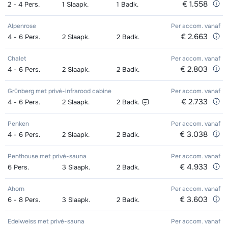
€ 1.558
2 - 4
Pers.
1
Slaapk.
1
Badk.
Alpenrose
Per accom.
vanaf
€ 2.663
4 - 6
Pers.
2
Slaapk.
2
Badk.
Chalet
Per accom.
vanaf
€ 2.803
4 - 6
Pers.
2
Slaapk.
2
Badk.
Grünberg met privé-infrarood cabine
Per accom.
vanaf
€ 2.733
4 - 6
Pers.
2
Slaapk.
2
Badk.
Penken
Per accom.
vanaf
€ 3.038
4 - 6
Pers.
2
Slaapk.
2
Badk.
Penthouse met privé-sauna
Per accom.
vanaf
€ 4.933
6
Pers.
3
Slaapk.
2
Badk.
Ahorn
Per accom.
vanaf
€ 3.603
6 - 8
Pers.
3
Slaapk.
2
Badk.
Edelweiss met privé-sauna
Per accom.
vanaf