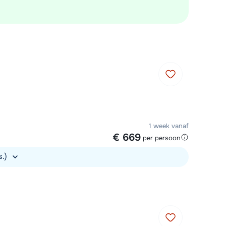
1 week vanaf
€ 669
per persoon
s.)