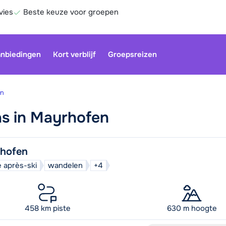
vies
Beste keuze voor groepen
nbiedingen
Kort verblijf
Groepsreizen
en
pas in Mayrhofen
Onze klan
gesloten.
gebruiken
hofen
Be
 après-ski
wandelen
+4
458 km piste
630 m hoogte