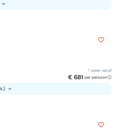
1 week vanaf
€ 681
per persoon
rs.)