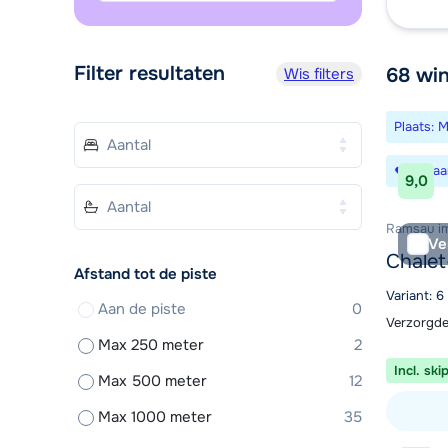
Filter resultaten
68
win
Wis filters
Plaats: 
Bewaa
9,0
Ramsau im 
Ve
Chale
Afstand tot de piste
Variant: 
Aan de piste
0
Verzorgde
Max 250 meter
2
Incl. ski
Max 500 meter
12
Max 1000 meter
35
Bekijk ac