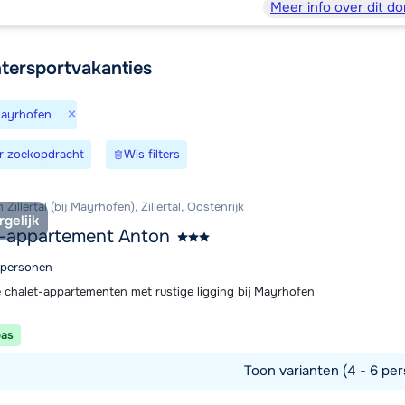
Meer info over dit do
Morgen om
tersportvakanties
×
Mayrhofen
r zoekopdracht
Wis filters
Zillertal (bij Mayrhofen), Zillertal, Oostenrijk
rgelijk
t-appartement Anton
6 personen
 chalet-appartementen met rustige ligging bij Mayrhofen
pas
Toon varianten (4 - 6 per
commodatie