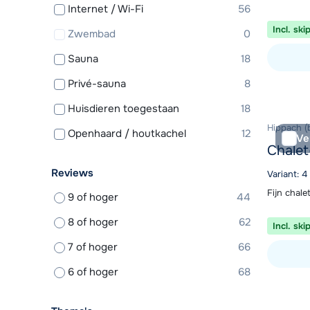
Internet / Wi-Fi
56
Incl. ski
Zwembad
0
Sauna
18
Privé-sauna
8
Bekijk ac
Huisdieren toegestaan
18
Hippach (b
Openhaard / houtkachel
12
Ve
Chalet
Reviews
Variant: 
Fijn chal
9 of hoger
44
8 of hoger
62
Incl. ski
7 of hoger
66
6 of hoger
68
Bekijk ac