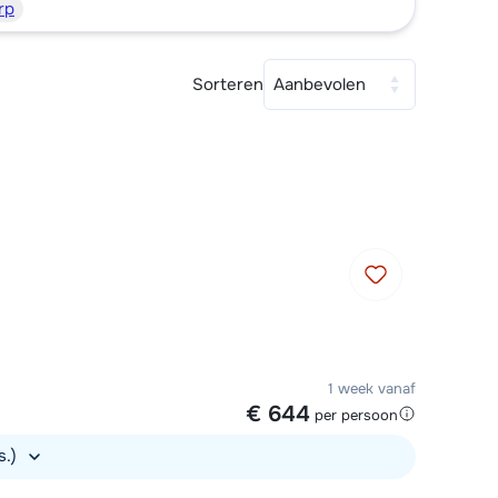
rp
Plan een terugbelverzoek
 10:00 uur weer beschikbaar:
Sorteren
Aanbevolen
Chat met wintersportspecialist
Bel ons via 0348 - 43 46 49
1 week vanaf
€ 644
per persoon
s.)