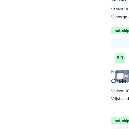
Variant: 
Verzorgd 
Incl. ski
Bekijk ac
8,0
Hippach (b
Ve
Chale
Variant: 
Vrijstaand
Incl. ski