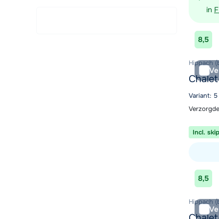
in
F
8,5
Hippach (b
Ve
Chale
Variant: 
Verzorgde
Incl. ski
Bekijk ac
8,5
Hippach (b
Ve
Chalet