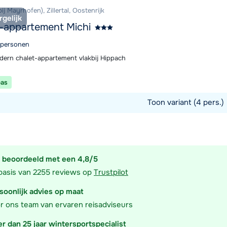
ij Mayrhofen), Zillertal, Oostenrijk
rgelijk
-appartement Michi
4 personen
ern chalet-appartement vlakbij Hippach
pas
Toon variant (4 pers.)
commodatie
 beoordeeld met een 4,8/5
basis van 2255 reviews op
Trustpilot
soonlijk advies op maat
r ons team van ervaren reisadviseurs
r dan 25 jaar wintersportspecialist