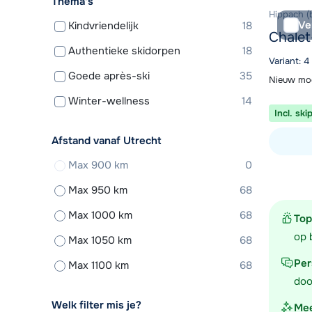
Thema's
Hippach (b
Ve
Kindvriendelijk
18
Chalet
Authentieke skidorpen
18
Variant: 
Goede après-ski
35
Nieuw mod
Winter-wellness
14
Incl. ski
Afstand vanaf Utrecht
Max 900 km
0
Bekijk ac
Max 950 km
68
Max 1000 km
68
Top
op 
Max 1050 km
68
Per
Max 1100 km
68
doo
Welk filter mis je?
Mee