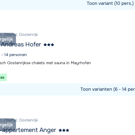
Toon variant (10 pers.)
commodatie
 Zillertal, Oostenrijk
rgelijk
 Andreas Hofer
2 - 14 personen
sch Oostenrijkse chalets met sauna in Mayrhofen
pas
Toon varianten (6 - 14 pe
commodatie
 Zillertal, Oostenrijk
rgelijk
-appartement Anger