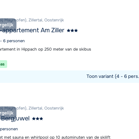
ij Mayrhofen), Zillertal, Oostenrijk
rgelijk
-appartement Am Ziller
 - 6 personen
rtement in Hippach op 250 meter van de skibus
pas
Toon variant (4 - 6 pers
commodatie
ij Mayrhofen), Zillertal, Oostenrijk
rgelijk
 Bergjuwel
4 personen
et met sauna en whirlpool op 10 autominuten van de skilift