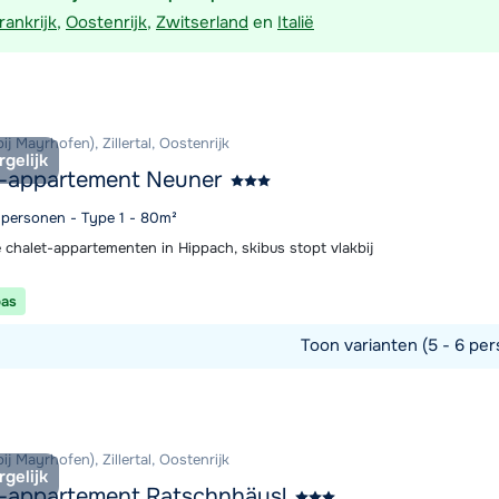
rankrijk
,
Oostenrijk
,
Zwitserland
en
Italië
ij Mayrhofen), Zillertal, Oostenrijk
rgelijk
t-appartement Neuner
5 personen - Type 1 - 80m²
 chalet-appartementen in Hippach, skibus stopt vlakbij
pas
Toon varianten (5 - 6 per
commodatie
ij Mayrhofen), Zillertal, Oostenrijk
rgelijk
-appartement Ratschnhäusl