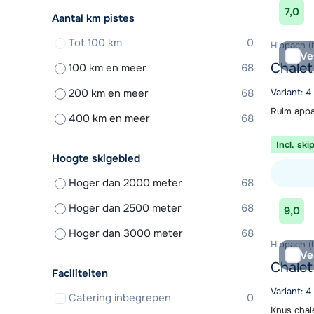
7,0
Aantal km pistes
Tot 100 km
0
Hippach (b
Ve
Chalet
100 km en meer
68
200 km en meer
68
Variant: 4
Ruim appa
400 km en meer
68
Incl. ski
Hoogte skigebied
Hoger dan 2000 meter
68
Bekijk ac
Hoger dan 2500 meter
68
9,0
Hoger dan 3000 meter
68
Hippach (b
Ve
Chalet
Faciliteiten
Variant: 
Catering inbegrepen
0
Knus chal