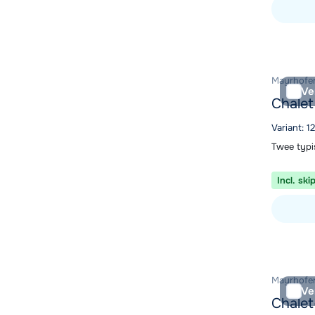
Bekijk ac
Mayrhofen,
Ve
Chalet
Variant: 1
Twee typi
Incl. ski
Bekijk ac
Mayrhofen,
Ve
Chalet