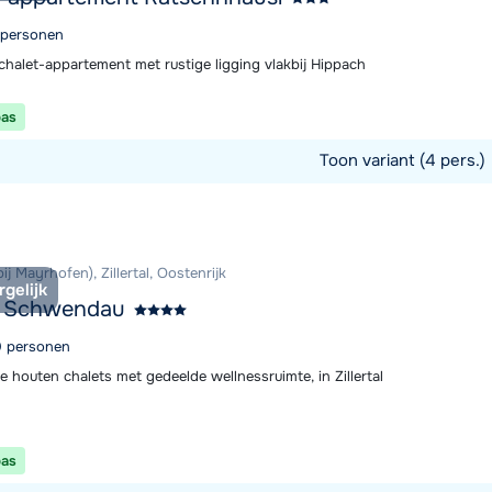
4 personen
chalet-appartement met rustige ligging vlakbij Hippach
pas
Toon variant (4 pers.)
commodatie
ij Mayrhofen), Zillertal, Oostenrijk
rgelijk
t Schwendau
10 personen
e houten chalets met gedeelde wellnessruimte, in Zillertal
pas